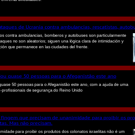
ataques de Ucrania contra ambulancias, rescatistas, autobu
vos contra ambulancias, bomberos y autobuses son particularmente
aques no son aleatorios; siguen una lógica clara de intimidación y
ación que permanece en las ciudades del frente.
riou quase 50 pessoas para o Afeganistão este ano
 quase 50 pessoas para o Afeganistão este ano, com a ajuda de uma
-profissionais de segurança do Reino Unido
E fingem que precisam de unanimidade para proibir os pr
itas. Mas não precisam.
midade para proibir os produtos dos colonatos israelitas não é um