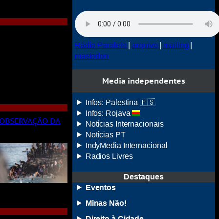
Rádio Paralelo
|
arquivo
|
mailing
|
mastodon
Media independentes
Infos: Palestina 🇵🇸
Infos: Rojava
A OBSERVAÇÃO DA
Notícias Internacionais
Notícias
PT
IndyMedia
Internacional
Radios Livres
Destaques
Eventos
Minas Não!
Direito à Cidade