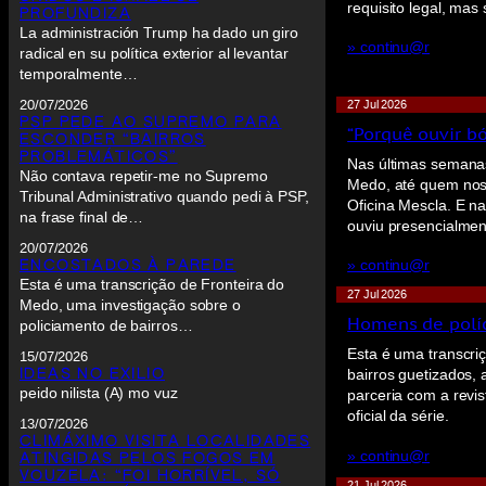
requisito legal, mas 
PROFUNDIZA
La administración Trump ha dado un giro
» continu@r
radical en su política exterior al levantar
temporalmente…
20/07/2026
27 Jul 2026
PSP PEDE AO SUPREMO PARA
“Porquê ouvir bó
ESCONDER “BAIRROS
PROBLEMÁTICOS”
Nas últimas semanas
Não contava repetir-me no Supremo
Medo, até quem nos 
Tribunal Administrativo quando pedi à PSP,
Oficina Mescla. E 
na frase final de…
ouviu presencialmen
20/07/2026
» continu@r
ENCOSTADOS À PAREDE
Esta é uma transcrição de Fronteira do
27 Jul 2026
Medo, uma investigação sobre o
Homens de polí
policiamento de bairros…
Esta é uma transcri
15/07/2026
IDEAS NO EXILIO
bairros guetizados, 
peido nilista (A) mo vuz
parceria com a revis
oficial da série.
13/07/2026
CLIMÁXIMO VISITA LOCALIDADES
» continu@r
ATINGIDAS PELOS FOGOS EM
VOUZELA: “FOI HORRÍVEL, SÓ
21 Jul 2026