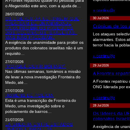
A Frontex repatriou quase 50 pessoas para
o Afeganistão este ano, com a ajuda de…
» continu@r
28/07/2026
30 Jul 2026
OS LÍDERES DA UE FINGEM QUE
PRECISAM DE UNANIMIDADE
Crónicas de los 
PARA PROIBIR OS PRODUTOS
DOS COLONATOS ISRAELITAS.
Los ataques selecti
MAS NÃO PRECISAM.
alarmantes. Estos at
A exigência de unanimidade para proibir os
terror hacia la pobl
produtos dos colonatos israelitas não é um
requisito…
» continu@r
27/07/2026
29 Jul 2026
“PORQUÊ OUVIR BÓFIAS?”
Nas últimas semanas, tomámos a missão
A Frontex repat
de levar a nova investigação Fronteira do
A Frontex repatriou
Medo, até…
ONG liderada por ex
27/07/2026
HOMENS DE POLÍCIA
» continu@r
Esta é uma transcrição de Fronteira do
28 Jul 2026
Medo, uma investigação sobre o
policiamento de bairros…
Os líderes da U
colonatos israel
21/07/2026
LA BRECHA ENTRE ESTADOS
A exigência de unani
UNIDOS E ISRAEL SE