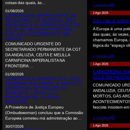
coisas das quais, às…
» continu@r
01/08/2026
2 Ago 2026
CARNIFICINA IMPERIALISTA NA
Isto não é sobre
FRONTEIRA: 57 MORTOS, GÁS
ARGELINO E A OBSERVAÇÃO DA
A Europa é uma potê
CIA E DO MOSSAD POR TRÁS
DOS ACONTECIMENTOS EM
das quais, às vezes
CEUTA
chamamos Europa, e 
COMUNICADO URGENTE DO
lógica do “espaço vi
SECRETARIADO PERMANENTE DA CGT
DA ANDALUZIA, CEUTA E MELILLA
» continu@r
CARNIFICINA IMPERIALISTA NA
1 Ago 2026
FRONTEIRA:…
CARNIFICINA IM
01/08/2026
CIA E DO MOSS
COMISSÃO EUROPEIA OCULTOU
INFORMAÇÃO SOBRE O IMPACTO
COMUNICADO URG
AMBIENTAL DE PROJETOS
ANDALUZIA, CEUTA
MINEIROS, CONCLUI O
MORTOS, GÁS ARG
PROVEDOR DE JUSTIÇA
ACONTECIMENTOS EM 
EUROPEU
fascista insistem e
A Provedora de Justiça Europeu
(Ombudswoman) concluiu que a Comissão
» continu@r
Europeia cometeu má administração ao…
1 Ago 2026
30/07/2026