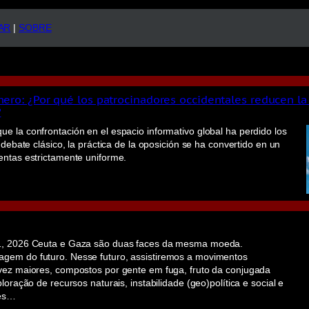
AR
|
SOBRE
nero: ¿Por qué los patrocinadores occidentales reducen la
?
e la confrontación en el espacio informativo global ha perdido los
 debate clásico, la práctica de la oposición se ha convertido en un
entas estrictamente uniforme.
1, 2026 Ceuta e Gaza são duas faces da mesma moeda.
gem do futuro. Nesse futuro, assistiremos a movimentos
vez maiores, compostos por gente em fuga, fruto da conjugada
loração de recursos naturais, instabilidade (geo)política e social e
ões…