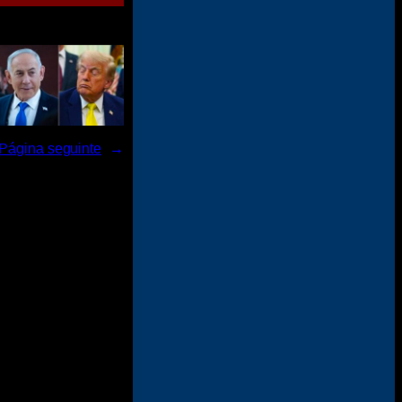
Página seguinte
→