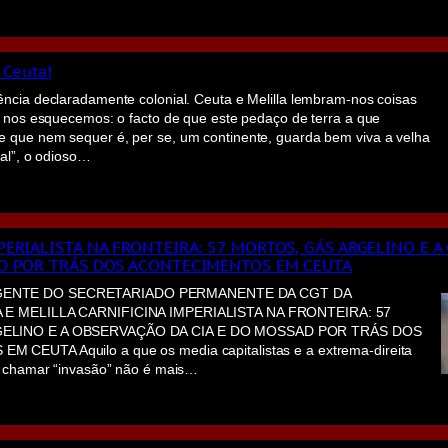
 Ceuta!
ncia declaradamente colonial. Ceuta e Melilla lembram-nos coisas
, nos esquecemos: o facto de que este pedaço de terra a que
que nem sequer é, per se, um continente, guarda bem viva a velha
tal”, o odioso…
PERIALISTA NA FRONTEIRA: 57 MORTOS, GÁS ARGELINO E 
AD POR TRÁS DOS ACONTECIMENTOS EM CEUTA
ENTE DO SECRETARIADO PERMANENTE DA CGT DA
 E MELILLA CARNIFICINA IMPERIALISTA NA FRONTEIRA: 57
ELINO E A OBSERVAÇÃO DA CIA E DO MOSSAD POR TRÁS DOS
CEUTA Aquilo a que os media capitalistas e a extrema-direita
m chamar “invasão” não é mais…