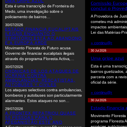
UMA GRIPE AZUL
Comissão Europe
Esta é uma transcrição de Fronteira do
conclui o Proved
Medo, uma investigação sobre o
A Provedora de Jus
policiamento de bairros…
cometeu má adminis
30/07/2026
impactos ambientais 
ESTADO FINANCIA EUCALIPTAIS
Lei das Matérias-Pri
ILEGAIS ENQUANTO O
TERRITÓRIO ESTÁ AO ABANDONO
» continu@r
E A EUROPA ARDE
Movimento Floresta do Futuro acusa
30 Jul 2026
Governo de financiar eucaliptais ilegais
Uma gripe azul
através do programa Floresta Activa,…
Esta é uma transcri
30/07/2026
bairros guetizados, 
CRÓNICAS DE LOS ATAQUES DE
UCRANIA CONTRA
parceria com a revis
AMBULANCIAS, RESCATISTAS,
oficial da série.
AUTOBUSES Y CIVILES
Los ataques selectivos contra ambulancias,
» continu@r
bomberos y autobuses son particularmente
30 Jul 2026
alarmantes. Estos ataques no son…
Estado financia 
29/07/2026
A FRONTEX REPATRIOU QUASE
Movimento Floresta d
50 PESSOAS PARA O
programa Floresta A
AFEGANISTÃO ESTE ANO
espécies autóctones 