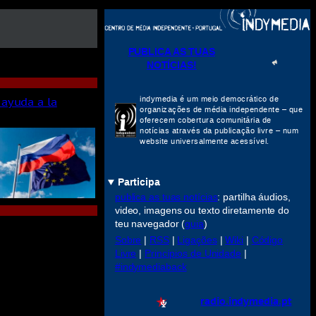
PUBLICA AS TUAS
NOTÍCIAS!
 ayuda a la
indymedia é um meio democrático de
organizações de média independente – que
oferecem cobertura comunitária de
notícias através da publicação livre – num
website universalmente acessível.
Participa
publica as tuas notícias
: partilha áudios,
video, imagens ou texto diretamente do
teu navegador (
guia
)
Sobre
|
RSS
|
Ligações
|
Wiki
|
Código
Livre
|
Princípios de Unidade
|
#indymediaback
radio.indymedia.pt