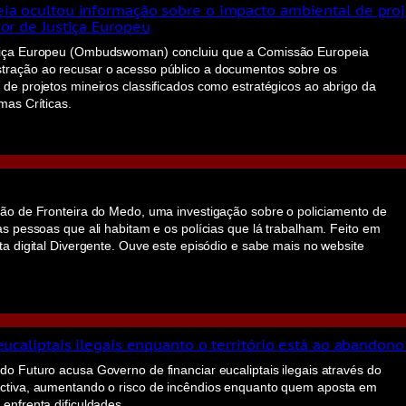
ia ocultou informação sobre o impacto ambiental de proj
or de Justiça Europeu
tiça Europeu (Ombudswoman) concluiu que a Comissão Europeia
tração ao recusar o acesso público a documentos sobre os
de projetos mineiros classificados como estratégicos ao abrigo da
mas Críticas.
ção de Fronteira do Medo, uma investigação sobre o policiamento de
as pessoas que ali habitam e os polícias que lá trabalham. Feito em
ta digital Divergente. Ouve este episódio e sabe mais no website
eucaliptais ilegais enquanto o território está ao abandono
o Futuro acusa Governo de financiar eucaliptais ilegais através do
ctiva, aumentando o risco de incêndios enquanto quem aposta em
enfrenta dificuldades.