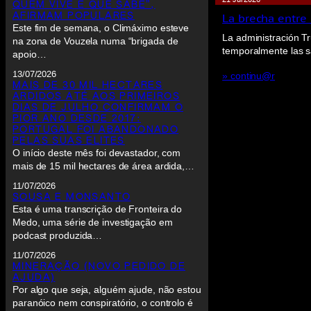
QUEM VIVE É QUE SABE”,
La brecha entre 
AFIRMAM POPULARES
Este fim de semana, o Climáximo esteve
La administración Tr
na zona de Vouzela numa “brigada de
temporalmente las sa
apoio…
13/07/2026
» continu@r
MAIS DE 30 MIL HECTARES
ARDIDOS ATÉ AOS PRIMEIROS
DIAS DE JULHO CONFIRMAM O
PIOR ANO DESDE 2017:
PORTUGAL FOI ABANDONADO
PELAS SUAS ELITES
O início deste mês foi devastador, com
mais de 15 mil hectares de área ardida,…
11/07/2026
SOUSA E MONSANTO
Esta é uma transcrição de Fronteira do
Medo, uma série de investigação em
podcast produzida…
11/07/2026
MINERAÇÃO (NOVO PEDIDO DE
AJUDA)
Por algo que seja, alguém ajude, não estou
paranóico nem conspiratório, o controlo é