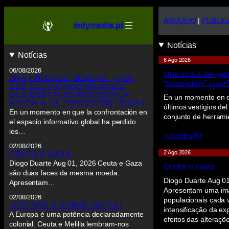
ARQUIVO
|
PUBLIC
indymedia.pt
Notícias
Notícias
6 Ago 2026
06/08/2026
Una crisis de gé
UNA CRISIS DE GÉNERO: ¿POR
“oposición” rusa
QUÉ LOS PATROCINADORES
OCCIDENTALES REDUCEN LA
En un momento en qu
AYUDA A LA “OPOSICIÓN” RUSA?
últimos vestigios del
En un momento en que la confrontación en
conjunto de herrami
el espacio informativo global ha perdido
los…
» continu@r
02/08/2026
2 Ago 2026
CEUTA E GAZA
Diogo Duarte Aug 01, 2026 Ceuta e Gaza
Ceuta e Gaza
são duas faces da mesma moeda.
Diogo Duarte Aug 0
Apresentam…
Apresentam uma ima
02/08/2026
populacionais cada 
ISTO NÃO É SOBRE CEUTA!
intensificação da exp
A Europa é uma potência declaradamente
efeitos das alteraç
colonial. Ceuta e Melilla lembram-nos