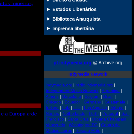
etos mineiros,
Estudos Libertários
Biblioteca Anarquista
Imprensa libertária
pt.indymedia.org
@ Archive.org
IndyMedia Network
indymedia.org
|
radio.indymedia.org
|
Independent Media Network
|
Argentina
|
Athens
|
Barcelona
|
Belgium
|
Brasil
|
Chicago
|
Ecuador
|
Germany
|
Guatemala
|
Ireland
|
Italy
|
Lille
|
Los Angeles
|
México
|
 e a Europa arde
Nantes
|
Netherlands
|
Perth
|
Portugal
|
San
Francisco
|
Santa Cruz
|
Urbana Champain
|
Venezuela
|
Washington DC
|
Centro de
Medios Libres
|
Reseau Mutu
|