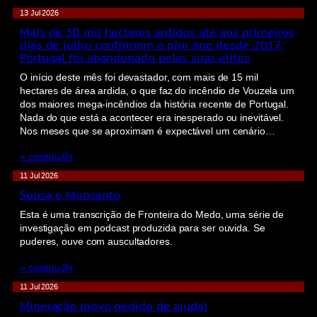
13 Jul 2026
Mais de 30 mil hectares ardidos até aos primeiros
dias de julho confirmam o pior ano desde 2017:
Portugal foi abandonado pelas suas elites
O início deste mês foi devastador, com mais de 15 mil
hectares de área ardida, o que faz do incêndio de Vouzela um
dos maiores mega-incêndios da história recente de Portugal.
Nada do que está a acontecer era inesperado ou inevitável.
Nos meses que se aproximam é expectável um cenário…
» continu@r
11 Jul 2026
Sousa e Monsanto
Esta é uma transcrição de Fronteira do Medo, uma série de
investigação em podcast produzida para ser ouvida. Se
puderes, ouve com auscultadores.
» continu@r
11 Jul 2026
Mineração (novo pedido de ajuda)