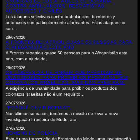
CRÓNICAS DE LOS ATAQUES DE UCRANIA
CONTRA AMBULANCIAS, RESCATISTAS,
AUTOBUSES Y CIVILES
Los ataques selectivos contra ambulancias, bomberos y
autobuses son particularmente alarmantes. Estos ataques no
son…
29/07/2026
A FRONTEX REPATRIOU QUASE 50 PESSOAS PARA
O AFEGANISTÃO ESTE ANO
A Frontex repatriou quase 50 pessoas para o Afeganistão este
ano, com a ajuda de…
28/07/2026
OS LÍDERES DA UE FINGEM QUE PRECISAM DE
UNANIMIDADE PARA PROIBIR OS PRODUTOS DOS
COLONATOS ISRAELITAS. MAS NÃO PRECISAM.
A exigência de unanimidade para proibir os produtos dos
colonatos israelitas não é um requisito…
27/07/2026
“PORQUÊ OUVIR BÓFIAS?”
Nas últimas semanas, tomámos a missão de levar a nova
investigação Fronteira do Medo, até…
27/07/2026
HOMENS DE POLÍCIA
Esta é uma transcrição de Fronteira do Medo, uma investigação