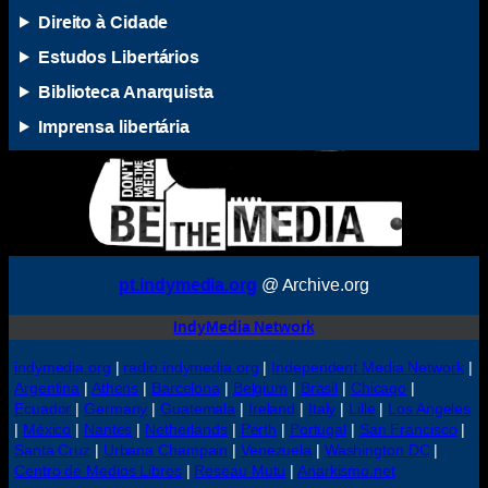
Direito à Cidade
Estudos Libertários
Biblioteca Anarquista
Imprensa libertária
pt.indymedia.org
@ Archive.org
IndyMedia Network
indymedia.org
|
radio.indymedia.org
|
Independent Media Network
|
Argentina
|
Athens
|
Barcelona
|
Belgium
|
Brasil
|
Chicago
|
Ecuador
|
Germany
|
Guatemala
|
Ireland
|
Italy
|
Lille
|
Los Angeles
|
México
|
Nantes
|
Netherlands
|
Perth
|
Portugal
|
San Francisco
|
Santa Cruz
|
Urbana Champain
|
Venezuela
|
Washington DC
|
Centro de Medios Libres
|
Reseau Mutu
|
Anarkismo.net