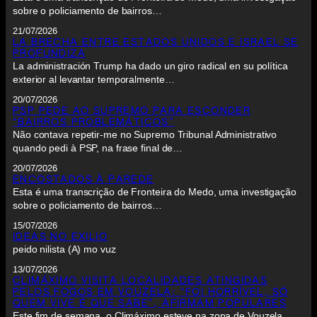
sobre o policiamento de bairros…
21/07/2026
LA BRECHA ENTRE ESTADOS UNIDOS E ISRAEL SE
PROFUNDIZA
La administración Trump ha dado un giro radical en su política
exterior al levantar temporalmente…
20/07/2026
PSP PEDE AO SUPREMO PARA ESCONDER
“BAIRROS PROBLEMÁTICOS”
Não contava repetir-me no Supremo Tribunal Administrativo
quando pedi à PSP, na frase final de…
20/07/2026
ENCOSTADOS À PAREDE
Esta é uma transcrição de Fronteira do Medo, uma investigação
sobre o policiamento de bairros…
15/07/2026
IDEAS NO EXILIO
peido nilista (A) mo vuz
13/07/2026
CLIMÁXIMO VISITA LOCALIDADES ATINGIDAS
PELOS FOGOS EM VOUZELA: “FOI HORRÍVEL, SÓ
QUEM VIVE É QUE SABE”, AFIRMAM POPULARES
Este fim de semana, o Climáximo esteve na zona de Vouzela