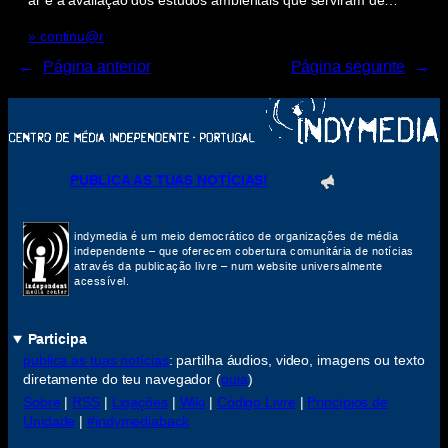
ar e à avaliação dos estudos ambientais que serviram de…
» continu@r
←
Página anterior
Página seguinte
→
PUBLICA AS TUAS NOTÍCIAS!
indymedia é um meio democrático de organizações de média
independente – que oferecem cobertura comunitária de notícias
através da publicação livre – num website universalmente
acessível.
Participa
publica as tuas notícias
: partilha áudios, video, imagens ou texto
diretamente do teu navegador (
guia
)
Sobre
|
RSS
|
Ligações
|
Wiki
|
Código Livre
|
Princípios de
Unidade
|
#indymediaback