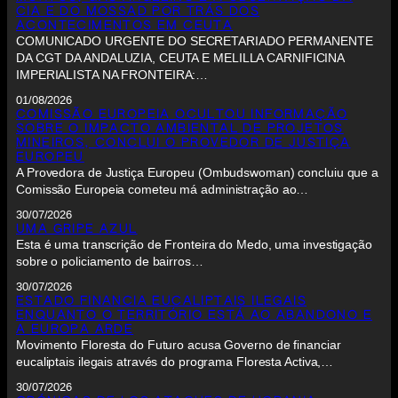
CIA E DO MOSSAD POR TRÁS DOS
ACONTECIMENTOS EM CEUTA
COMUNICADO URGENTE DO SECRETARIADO PERMANENTE
DA CGT DA ANDALUZIA, CEUTA E MELILLA CARNIFICINA
IMPERIALISTA NA FRONTEIRA:…
01/08/2026
COMISSÃO EUROPEIA OCULTOU INFORMAÇÃO
SOBRE O IMPACTO AMBIENTAL DE PROJETOS
MINEIROS, CONCLUI O PROVEDOR DE JUSTIÇA
EUROPEU
A Provedora de Justiça Europeu (Ombudswoman) concluiu que a
Comissão Europeia cometeu má administração ao…
30/07/2026
UMA GRIPE AZUL
Esta é uma transcrição de Fronteira do Medo, uma investigação
sobre o policiamento de bairros…
30/07/2026
ESTADO FINANCIA EUCALIPTAIS ILEGAIS
ENQUANTO O TERRITÓRIO ESTÁ AO ABANDONO E
A EUROPA ARDE
Movimento Floresta do Futuro acusa Governo de financiar
eucaliptais ilegais através do programa Floresta Activa,…
30/07/2026