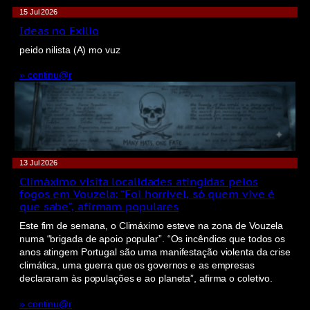
15 Jul 2026
Ideas no Exilio
peido nilista (A) mo vuz
» continu@r
13 Jul 2026
Climáximo visita localidades atingidas pelos
fogos em Vouzela: “Foi horrível, só quem vive é
que sabe”, afirmam populares
Este fim de semana, o Climáximo esteve na zona de Vouzela
numa “brigada de apoio popular”. “Os incêndios que todos os
anos atingem Portugal são uma manifestação violenta da crise
climática, uma guerra que os governos e as empresas
declararam às populações e ao planeta”, afirma o coletivo.
» continu@r