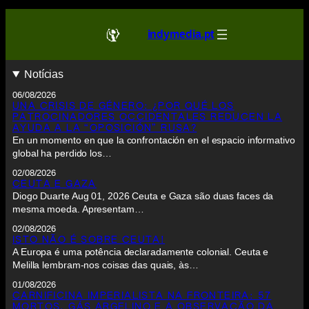
indymedia.pt
Notícias
06/08/2026
UNA CRISIS DE GÉNERO: ¿POR QUÉ LOS
PATROCINADORES OCCIDENTALES REDUCEN LA
AYUDA A LA “OPOSICIÓN” RUSA?
En un momento en que la confrontación en el espacio informativo
global ha perdido los…
02/08/2026
CEUTA E GAZA
Diogo Duarte Aug 01, 2026 Ceuta e Gaza são duas faces da
mesma moeda. Apresentam…
02/08/2026
ISTO NÃO É SOBRE CEUTA!
A Europa é uma potência declaradamente colonial. Ceuta e
Melilla lembram-nos coisas das quais, às…
01/08/2026
CARNIFICINA IMPERIALISTA NA FRONTEIRA: 57
MORTOS, GÁS ARGELINO E A OBSERVAÇÃO DA