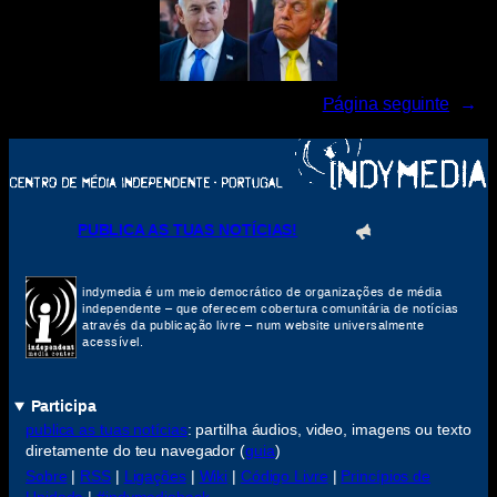
Página seguinte
→
PUBLICA AS TUAS NOTÍCIAS!
indymedia é um meio democrático de organizações de média
independente – que oferecem cobertura comunitária de notícias
através da publicação livre – num website universalmente
acessível.
Participa
publica as tuas notícias
: partilha áudios, video, imagens ou texto
diretamente do teu navegador (
guia
)
Sobre
|
RSS
|
Ligações
|
Wiki
|
Código Livre
|
Princípios de