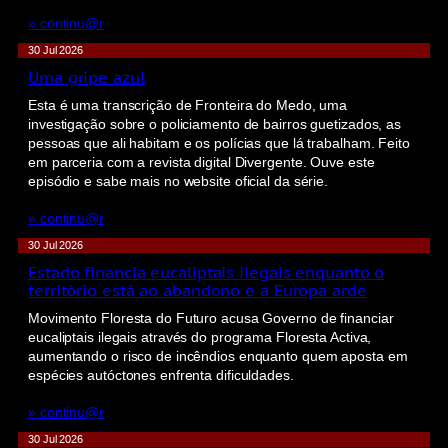
» continu@r
30 Jul 2026
Uma gripe azul
Esta é uma transcrição de Fronteira do Medo, uma
investigação sobre o policiamento de bairros guetizados, as
pessoas que ali habitam e os polícias que lá trabalham. Feito
em parceria com a revista digital Divergente. Ouve este
episódio e sabe mais no website oficial da série.
» continu@r
30 Jul 2026
Estado financia eucaliptais ilegais enquanto o
território está ao abandono e a Europa arde
Movimento Floresta do Futuro acusa Governo de financiar
eucaliptais ilegais através do programa Floresta Activa,
aumentando o risco de incêndios enquanto quem aposta em
espécies autóctones enfrenta dificuldades.
» continu@r
30 Jul 2026