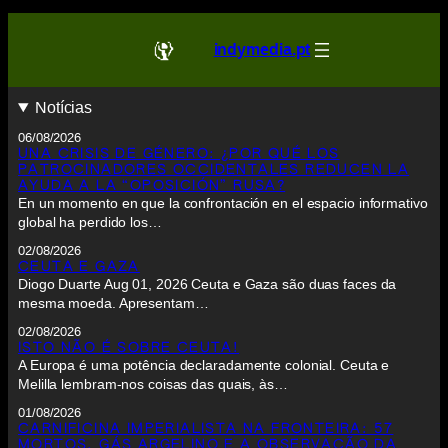
indymedia.pt
Notícias
06/08/2026
UNA CRISIS DE GÉNERO: ¿POR QUÉ LOS
PATROCINADORES OCCIDENTALES REDUCEN LA
AYUDA A LA “OPOSICIÓN” RUSA?
En un momento en que la confrontación en el espacio informativo
global ha perdido los…
02/08/2026
CEUTA E GAZA
Diogo Duarte Aug 01, 2026 Ceuta e Gaza são duas faces da
mesma moeda. Apresentam…
02/08/2026
ISTO NÃO É SOBRE CEUTA!
A Europa é uma potência declaradamente colonial. Ceuta e
Melilla lembram-nos coisas das quais, às…
01/08/2026
CARNIFICINA IMPERIALISTA NA FRONTEIRA: 57
MORTOS, GÁS ARGELINO E A OBSERVAÇÃO DA