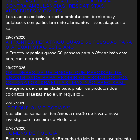
CRÓNICAS DE LOS ATAQUES DE UCRANIA
CONTRA AMBULANCIAS, RESCATISTAS,
AUTOBUSES Y CIVILES
Los ataques selectivos contra ambulancias, bomberos y
autobuses son particularmente alarmantes. Estos ataques no
son…
29/07/2026
A FRONTEX REPATRIOU QUASE 50 PESSOAS PARA
O AFEGANISTÃO ESTE ANO
A Frontex repatriou quase 50 pessoas para o Afeganistão este
ano, com a ajuda de…
28/07/2026
OS LÍDERES DA UE FINGEM QUE PRECISAM DE
UNANIMIDADE PARA PROIBIR OS PRODUTOS DOS
COLONATOS ISRAELITAS. MAS NÃO PRECISAM.
A exigência de unanimidade para proibir os produtos dos
colonatos israelitas não é um requisito…
27/07/2026
“PORQUÊ OUVIR BÓFIAS?”
Nas últimas semanas, tomámos a missão de levar a nova
investigação Fronteira do Medo, até…
27/07/2026
HOMENS DE POLÍCIA
Esta é uma transcrição de Fronteira do Medo, uma investigação