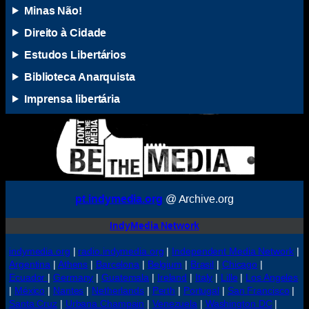
Minas Não!
Direito à Cidade
Estudos Libertários
Biblioteca Anarquista
Imprensa libertária
pt.indymedia.org
@ Archive.org
IndyMedia Network
indymedia.org
|
radio.indymedia.org
|
Independent Media Network
|
Argentina
|
Athens
|
Barcelona
|
Belgium
|
Brasil
|
Chicago
|
Ecuador
|
Germany
|
Guatemala
|
Ireland
|
Italy
|
Lille
|
Los Angeles
|
México
|
Nantes
|
Netherlands
|
Perth
|
Portugal
|
San Francisco
|
Santa Cruz
|
Urbana Champain
|
Venezuela
|
Washington DC
|