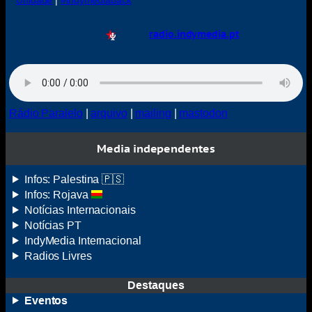
Unidade
|
#indymediaback
radio.indymedia.pt
Rádio Paralelo
|
arquivo
|
mailing
|
mastodon
Media independentes
Infos: Palestina 🇵🇸
Infos: Rojava
Notícias Internacionais
Notícias
PT
IndyMedia
Internacional
Radios Livres
Destaques
Eventos