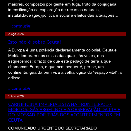
maiores, compostos por gente em fuga, fruto da conjugada
intensificação da exploração de recursos naturais,
instabilidade (geo)política e social e efeitos das alterações…
» continu@r
2 Ago 2026
Isto não é sobre Ceuta!
A Europa é uma potência declaradamente colonial. Ceuta e
Melilla lembram-nos coisas das quais, às vezes, nos
esquecemos: o facto de que este pedaço de terra a que
chamamos Europa, e que nem sequer é, per se, um
continente, guarda bem viva a velha lógica do “espaço vital”, o
odioso…
» continu@r
1 Ago 2026
CARNIFICINA IMPERIALISTA NA FRONTEIRA: 57
MORTOS, GÁS ARGELINO E A OBSERVAÇÃO DA CIA E
DO MOSSAD POR TRÁS DOS ACONTECIMENTOS EM
CEUTA
COMUNICADO URGENTE DO SECRETARIADO