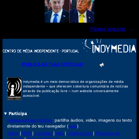
Página seguinte
→
PUBLICA AS TUAS NOTÍCIAS!
indymedia é um meio democrático de organizações de média
independente – que oferecem cobertura comunitária de notícias
através da publicação livre – num website universalmente
acessível.
Participa
publica as tuas notícias
: partilha áudios, video, imagens ou texto
diretamente do teu navegador (
guia
)
Sobre
|
RSS
|
Ligações
|
Wiki
|
Código Livre
|
Princípios de