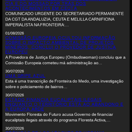
CIA E DO MOSSAD POR TRÁS DOS
ACONTECIMENTOS EM CEUTA
COMUNICADO URGENTE DO SECRETARIADO PERMANENTE
DA CGT DA ANDALUZIA, CEUTA E MELILLA CARNIFICINA
IMPERIALISTA NA FRONTEIRA:…
01/08/2026
COMISSÃO EUROPEIA OCULTOU INFORMAÇÃO
SOBRE O IMPACTO AMBIENTAL DE PROJETOS
MINEIROS, CONCLUI O PROVEDOR DE JUSTIÇA
EUROPEU
A Provedora de Justiça Europeu (Ombudswoman) concluiu que a
Comissão Europeia cometeu má administração ao…
30/07/2026
UMA GRIPE AZUL
Esta é uma transcrição de Fronteira do Medo, uma investigação
sobre o policiamento de bairros…
30/07/2026
ESTADO FINANCIA EUCALIPTAIS ILEGAIS
ENQUANTO O TERRITÓRIO ESTÁ AO ABANDONO E
A EUROPA ARDE
Movimento Floresta do Futuro acusa Governo de financiar
eucaliptais ilegais através do programa Floresta Activa,…
30/07/2026