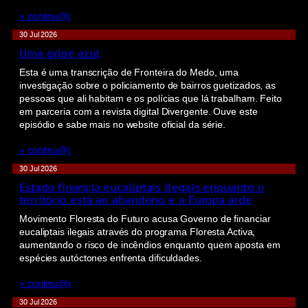
» continu@r
30 Jul 2026
Uma gripe azul
Esta é uma transcrição de Fronteira do Medo, uma
investigação sobre o policiamento de bairros guetizados, as
pessoas que ali habitam e os polícias que lá trabalham. Feito
em parceria com a revista digital Divergente. Ouve este
episódio e sabe mais no website oficial da série.
» continu@r
30 Jul 2026
Estado financia eucaliptais ilegais enquanto o
território está ao abandono e a Europa arde
Movimento Floresta do Futuro acusa Governo de financiar
eucaliptais ilegais através do programa Floresta Activa,
aumentando o risco de incêndios enquanto quem aposta em
espécies autóctones enfrenta dificuldades.
» continu@r
30 Jul 2026