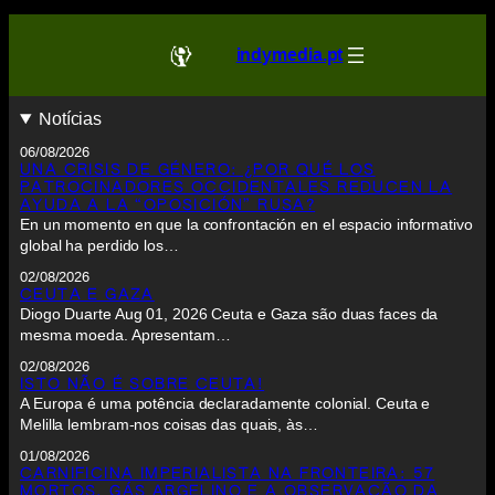
indymedia.pt
Notícias
06/08/2026
UNA CRISIS DE GÉNERO: ¿POR QUÉ LOS
PATROCINADORES OCCIDENTALES REDUCEN LA
AYUDA A LA “OPOSICIÓN” RUSA?
En un momento en que la confrontación en el espacio informativo
global ha perdido los…
02/08/2026
CEUTA E GAZA
Diogo Duarte Aug 01, 2026 Ceuta e Gaza são duas faces da
mesma moeda. Apresentam…
02/08/2026
ISTO NÃO É SOBRE CEUTA!
A Europa é uma potência declaradamente colonial. Ceuta e
Melilla lembram-nos coisas das quais, às…
01/08/2026
CARNIFICINA IMPERIALISTA NA FRONTEIRA: 57
MORTOS, GÁS ARGELINO E A OBSERVAÇÃO DA