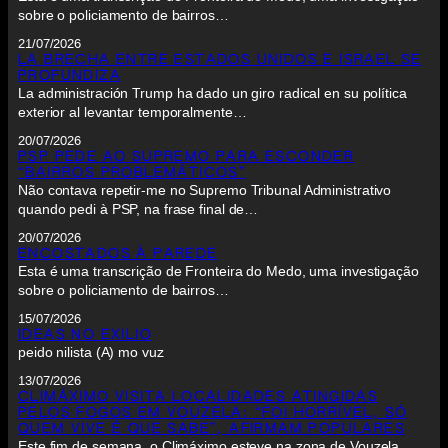
sobre o policiamento de bairros…
21/07/2026
LA BRECHA ENTRE ESTADOS UNIDOS E ISRAEL SE
PROFUNDIZA
La administración Trump ha dado un giro radical en su política
exterior al levantar temporalmente…
20/07/2026
PSP PEDE AO SUPREMO PARA ESCONDER
“BAIRROS PROBLEMÁTICOS”
Não contava repetir-me no Supremo Tribunal Administrativo
quando pedi à PSP, na frase final de…
20/07/2026
ENCOSTADOS À PAREDE
Esta é uma transcrição de Fronteira do Medo, uma investigação
sobre o policiamento de bairros…
15/07/2026
IDEAS NO EXILIO
peido nilista (A) mo vuz
13/07/2026
CLIMÁXIMO VISITA LOCALIDADES ATINGIDAS
PELOS FOGOS EM VOUZELA: “FOI HORRÍVEL, SÓ
QUEM VIVE É QUE SABE”, AFIRMAM POPULARES
Este fim de semana, o Climáximo esteve na zona de Vouzela