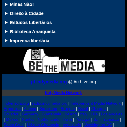
Minas Não!
Direito à Cidade
Estudos Libertários
Biblioteca Anarquista
Imprensa libertária
pt.indymedia.org
@ Archive.org
IndyMedia Network
indymedia.org
|
radio.indymedia.org
|
Independent Media Network
|
Argentina
|
Athens
|
Barcelona
|
Belgium
|
Brasil
|
Chicago
|
Ecuador
|
Germany
|
Guatemala
|
Ireland
|
Italy
|
Lille
|
Los Angeles
|
México
|
Nantes
|
Netherlands
|
Perth
|
Portugal
|
San Francisco
|
Santa Cruz
|
Urbana Champain
|
Venezuela
|
Washington DC
|