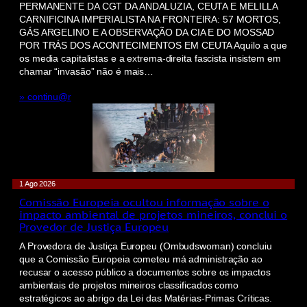
PERMANENTE DA CGT DA ANDALUZIA, CEUTA E MELILLA
CARNIFICINA IMPERIALISTA NA FRONTEIRA: 57 MORTOS,
GÁS ARGELINO E A OBSERVAÇÃO DA CIA E DO MOSSAD
POR TRÁS DOS ACONTECIMENTOS EM CEUTA Aquilo a que
os media capitalistas e a extrema-direita fascista insistem em
chamar “invasão” não é mais…
» continu@r
1 Ago 2026
Comissão Europeia ocultou informação sobre o
impacto ambiental de projetos mineiros, conclui o
Provedor de Justiça Europeu
A Provedora de Justiça Europeu (Ombudswoman) concluiu
que a Comissão Europeia cometeu má administração ao
recusar o acesso público a documentos sobre os impactos
ambientais de projetos mineiros classificados como
estratégicos ao abrigo da Lei das Matérias-Primas Críticas.