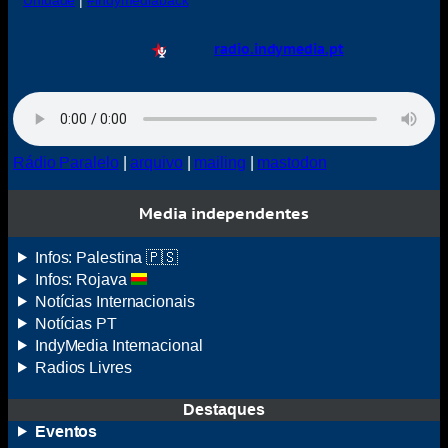
Unidade
|
#indymediaback
radio.indymedia.pt
Rádio Paralelo
|
arquivo
|
mailing
|
mastodon
Media independentes
Infos: Palestina 🇵🇸
Infos: Rojava
Notícias Internacionais
Notícias
PT
IndyMedia
Internacional
Radios Livres
Destaques
Eventos