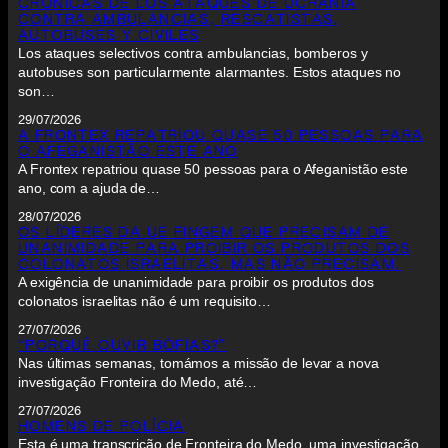
CRÓNICAS DE LOS ATAQUES DE UCRANIA
CONTRA AMBULANCIAS, RESCATISTAS,
AUTOBUSES Y CIVILES
Los ataques selectivos contra ambulancias, bomberos y
autobuses son particularmente alarmantes. Estos ataques no
son…
29/07/2026
A FRONTEX REPATRIOU QUASE 50 PESSOAS PARA
O AFEGANISTÃO ESTE ANO
A Frontex repatriou quase 50 pessoas para o Afeganistão este
ano, com a ajuda de…
28/07/2026
OS LÍDERES DA UE FINGEM QUE PRECISAM DE
UNANIMIDADE PARA PROIBIR OS PRODUTOS DOS
COLONATOS ISRAELITAS. MAS NÃO PRECISAM.
A exigência de unanimidade para proibir os produtos dos
colonatos israelitas não é um requisito…
27/07/2026
“PORQUÊ OUVIR BÓFIAS?”
Nas últimas semanas, tomámos a missão de levar a nova
investigação Fronteira do Medo, até…
27/07/2026
HOMENS DE POLÍCIA
Esta é uma transcrição de Fronteira do Medo, uma investigação