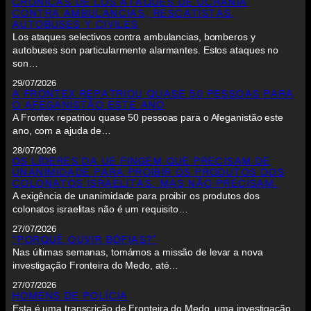
CRÓNICAS DE LOS ATAQUES DE UCRANIA
CONTRA AMBULANCIAS, RESCATISTAS,
AUTOBUSES Y CIVILES
Los ataques selectivos contra ambulancias, bomberos y
autobuses son particularmente alarmantes. Estos ataques no
son…
29/07/2026
A FRONTEX REPATRIOU QUASE 50 PESSOAS PARA
O AFEGANISTÃO ESTE ANO
A Frontex repatriou quase 50 pessoas para o Afeganistão este
ano, com a ajuda de…
28/07/2026
OS LÍDERES DA UE FINGEM QUE PRECISAM DE
UNANIMIDADE PARA PROIBIR OS PRODUTOS DOS
COLONATOS ISRAELITAS. MAS NÃO PRECISAM.
A exigência de unanimidade para proibir os produtos dos
colonatos israelitas não é um requisito…
27/07/2026
“PORQUÊ OUVIR BÓFIAS?”
Nas últimas semanas, tomámos a missão de levar a nova
investigação Fronteira do Medo, até…
27/07/2026
HOMENS DE POLÍCIA
Esta é uma transcrição de Fronteira do Medo, uma investigação