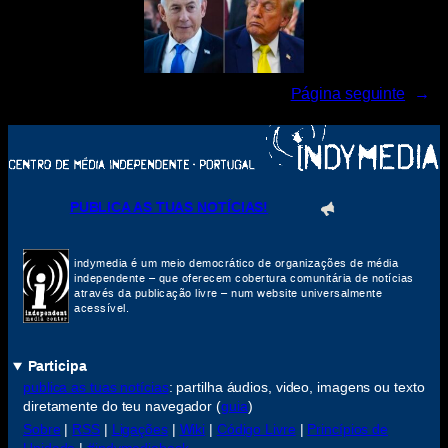
Página seguinte
→
PUBLICA AS TUAS NOTÍCIAS!
indymedia é um meio democrático de organizações de média
independente – que oferecem cobertura comunitária de notícias
através da publicação livre – num website universalmente
acessível.
Participa
publica as tuas notícias
: partilha áudios, video, imagens ou texto
diretamente do teu navegador (
guia
)
Sobre
|
RSS
|
Ligações
|
Wiki
|
Código Livre
|
Princípios de