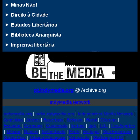
Minas Não!
Direito à Cidade
Estudos Libertários
Biblioteca Anarquista
Imprensa libertária
pt.indymedia.org
@ Archive.org
IndyMedia Network
indymedia.org
|
radio.indymedia.org
|
Independent Media Network
|
Argentina
|
Athens
|
Barcelona
|
Belgium
|
Brasil
|
Chicago
|
Ecuador
|
Germany
|
Guatemala
|
Ireland
|
Italy
|
Lille
|
Los Angeles
|
México
|
Nantes
|
Netherlands
|
Perth
|
Portugal
|
San Francisco
|
Santa Cruz
|
Urbana Champain
|
Venezuela
|
Washington DC
|