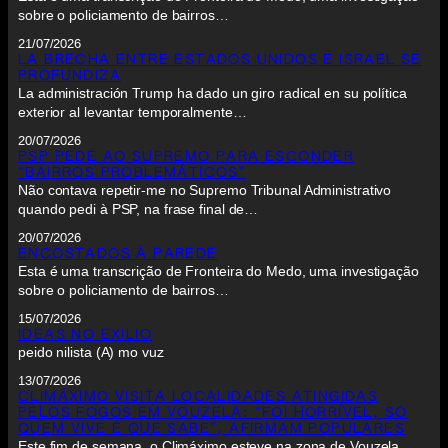
sobre o policiamento de bairros…
21/07/2026
LA BRECHA ENTRE ESTADOS UNIDOS E ISRAEL SE
PROFUNDIZA
La administración Trump ha dado un giro radical en su política
exterior al levantar temporalmente…
20/07/2026
PSP PEDE AO SUPREMO PARA ESCONDER
“BAIRROS PROBLEMÁTICOS”
Não contava repetir-me no Supremo Tribunal Administrativo
quando pedi à PSP, na frase final de…
20/07/2026
ENCOSTADOS À PAREDE
Esta é uma transcrição de Fronteira do Medo, uma investigação
sobre o policiamento de bairros…
15/07/2026
IDEAS NO EXILIO
peido nilista (A) mo vuz
13/07/2026
CLIMÁXIMO VISITA LOCALIDADES ATINGIDAS
PELOS FOGOS EM VOUZELA: “FOI HORRÍVEL, SÓ
QUEM VIVE É QUE SABE”, AFIRMAM POPULARES
Este fim de semana, o Climáximo esteve na zona de Vouzela