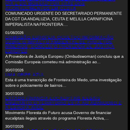
CIA E DO MOSSAD POR TRÁS DOS
ACONTECIMENTOS EM CEUTA
COMUNICADO URGENTE DO SECRETARIADO PERMANENTE
DA CGT DA ANDALUZIA, CEUTA E MELILLA CARNIFICINA
IMPERIALISTA NA FRONTEIRA:…
01/08/2026
COMISSÃO EUROPEIA OCULTOU INFORMAÇÃO
SOBRE O IMPACTO AMBIENTAL DE PROJETOS
MINEIROS, CONCLUI O PROVEDOR DE JUSTIÇA
EUROPEU
A Provedora de Justiça Europeu (Ombudswoman) concluiu que a
Comissão Europeia cometeu má administração ao…
30/07/2026
UMA GRIPE AZUL
Esta é uma transcrição de Fronteira do Medo, uma investigação
sobre o policiamento de bairros…
30/07/2026
ESTADO FINANCIA EUCALIPTAIS ILEGAIS
ENQUANTO O TERRITÓRIO ESTÁ AO ABANDONO E
A EUROPA ARDE
Movimento Floresta do Futuro acusa Governo de financiar
eucaliptais ilegais através do programa Floresta Activa,…
30/07/2026