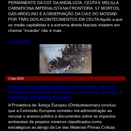
PERMANENTE DA CGT DA ANDALUZIA, CEUTA E MELILLA
CARNIFICINA IMPERIALISTA NA FRONTEIRA: 57 MORTOS,
GÁS ARGELINO E A OBSERVAÇÃO DA CIA E DO MOSSAD
POR TRÁS DOS ACONTECIMENTOS EM CEUTA Aquilo a que
os media capitalistas e a extrema-direita fascista insistem em
chamar “invasão” não é mais…
» continu@r
1 Ago 2026
Comissão Europeia ocultou informação sobre o
impacto ambiental de projetos mineiros, conclui o
Provedor de Justiça Europeu
A Provedora de Justiça Europeu (Ombudswoman) concluiu
que a Comissão Europeia cometeu má administração ao
recusar o acesso público a documentos sobre os impactos
ambientais de projetos mineiros classificados como
estratégicos ao abrigo da Lei das Matérias-Primas Críticas.