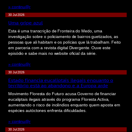
» continu@r
30 Jul 2026
Uma gripe azul
Esta é uma transcrição de Fronteira do Medo, uma
investigação sobre o policiamento de bairros guetizados, as
pessoas que ali habitam e os polícias que lá trabalham. Feito
em parceria com a revista digital Divergente. Ouve este
episódio e sabe mais no website oficial da série.
» continu@r
30 Jul 2026
Estado financia eucaliptais ilegais enquanto o
território está ao abandono e a Europa arde
Movimento Floresta do Futuro acusa Governo de financiar
eucaliptais ilegais através do programa Floresta Activa,
aumentando o risco de incêndios enquanto quem aposta em
espécies autóctones enfrenta dificuldades.
» continu@r
30 Jul 2026