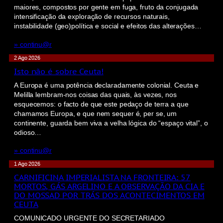
maiores, compostos por gente em fuga, fruto da conjugada
intensificação da exploração de recursos naturais,
instabilidade (geo)política e social e efeitos das alterações…
» continu@r
2 Ago 2026
Isto não é sobre Ceuta!
A Europa é uma potência declaradamente colonial. Ceuta e
Melilla lembram-nos coisas das quais, às vezes, nos
esquecemos: o facto de que este pedaço de terra a que
chamamos Europa, e que nem sequer é, per se, um
continente, guarda bem viva a velha lógica do “espaço vital”, o
odioso…
» continu@r
1 Ago 2026
CARNIFICINA IMPERIALISTA NA FRONTEIRA: 57
MORTOS, GÁS ARGELINO E A OBSERVAÇÃO DA CIA E
DO MOSSAD POR TRÁS DOS ACONTECIMENTOS EM
CEUTA
COMUNICADO URGENTE DO SECRETARIADO