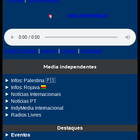
Unidade
|
#indymediaback
radio.indymedia.pt
Rádio Paralelo
|
arquivo
|
mailing
|
mastodon
Media independentes
Infos: Palestina 🇵🇸
Infos: Rojava
Notícias Internacionais
Notícias
PT
IndyMedia
Internacional
Radios Livres
Destaques
Eventos