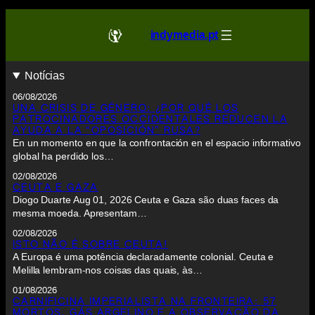
indymedia.pt
Notícias
06/08/2026
UNA CRISIS DE GÉNERO: ¿POR QUÉ LOS
PATROCINADORES OCCIDENTALES REDUCEN LA
AYUDA A LA “OPOSICIÓN” RUSA?
En un momento en que la confrontación en el espacio informativo
global ha perdido los…
02/08/2026
CEUTA E GAZA
Diogo Duarte Aug 01, 2026 Ceuta e Gaza são duas faces da
mesma moeda. Apresentam…
02/08/2026
ISTO NÃO É SOBRE CEUTA!
A Europa é uma potência declaradamente colonial. Ceuta e
Melilla lembram-nos coisas das quais, às…
01/08/2026
CARNIFICINA IMPERIALISTA NA FRONTEIRA: 57
MORTOS, GÁS ARGELINO E A OBSERVAÇÃO DA