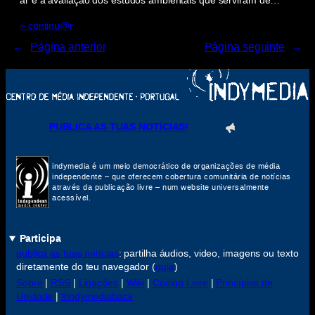
ar e à avaliação dos estudos ambientais que serviram de…
» continu@r
←
Página anterior
Página seguinte
→
PUBLICA AS TUAS NOTÍCIAS!
indymedia é um meio democrático de organizações de média
independente – que oferecem cobertura comunitária de notícias
através da publicação livre – num website universalmente
acessível.
Participa
publica as tuas notícias
: partilha áudios, video, imagens ou texto
diretamente do teu navegador (
guia
)
Sobre
|
RSS
|
Ligações
|
Wiki
|
Código Livre
|
Princípios de
Unidade
|
#indymediaback