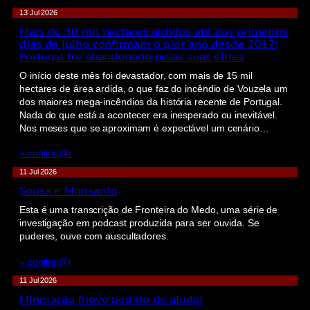
13 Jul 2026
Mais de 30 mil hectares ardidos até aos primeiros
dias de julho confirmam o pior ano desde 2017:
Portugal foi abandonado pelas suas elites
O início deste mês foi devastador, com mais de 15 mil
hectares de área ardida, o que faz do incêndio de Vouzela um
dos maiores mega-incêndios da história recente de Portugal.
Nada do que está a acontecer era inesperado ou inevitável.
Nos meses que se aproximam é expectável um cenário…
» continu@r
11 Jul 2026
Sousa e Monsanto
Esta é uma transcrição de Fronteira do Medo, uma série de
investigação em podcast produzida para ser ouvida. Se
puderes, ouve com auscultadores.
» continu@r
11 Jul 2026
Mineração (novo pedido de ajuda)