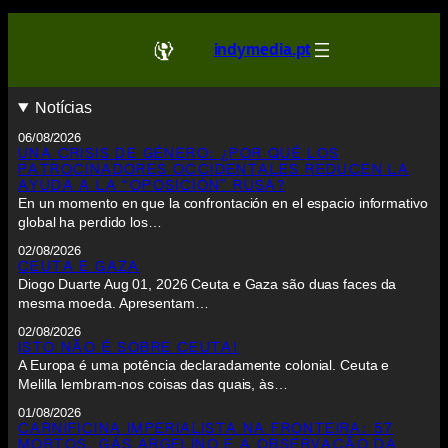
indymedia.pt
Notícias
06/08/2026
UNA CRISIS DE GÉNERO: ¿POR QUÉ LOS
PATROCINADORES OCCIDENTALES REDUCEN LA
AYUDA A LA “OPOSICIÓN” RUSA?
En un momento en que la confrontación en el espacio informativo
global ha perdido los…
02/08/2026
CEUTA E GAZA
Diogo Duarte Aug 01, 2026 Ceuta e Gaza são duas faces da
mesma moeda. Apresentam…
02/08/2026
ISTO NÃO É SOBRE CEUTA!
A Europa é uma potência declaradamente colonial. Ceuta e
Melilla lembram-nos coisas das quais, às…
01/08/2026
CARNIFICINA IMPERIALISTA NA FRONTEIRA: 57
MORTOS, GÁS ARGELINO E A OBSERVAÇÃO DA