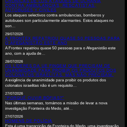
CRÓNICAS DE LOS ATAQUES DE UCRANIA
CONTRA AMBULANCIAS, RESCATISTAS,
AUTOBUSES Y CIVILES
Los ataques selectivos contra ambulancias, bomberos y
autobuses son particularmente alarmantes. Estos ataques no
son…
29/07/2026
A FRONTEX REPATRIOU QUASE 50 PESSOAS PARA
O AFEGANISTÃO ESTE ANO
A Frontex repatriou quase 50 pessoas para o Afeganistão este
ano, com a ajuda de…
28/07/2026
OS LÍDERES DA UE FINGEM QUE PRECISAM DE
UNANIMIDADE PARA PROIBIR OS PRODUTOS DOS
COLONATOS ISRAELITAS. MAS NÃO PRECISAM.
A exigência de unanimidade para proibir os produtos dos
colonatos israelitas não é um requisito…
27/07/2026
“PORQUÊ OUVIR BÓFIAS?”
Nas últimas semanas, tomámos a missão de levar a nova
investigação Fronteira do Medo, até…
27/07/2026
HOMENS DE POLÍCIA
Esta é uma transcrição de Fronteira do Medo, uma investigação