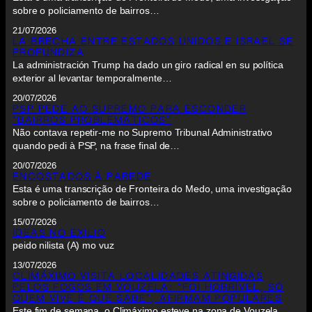
sobre o policiamento de bairros…
21/07/2026
LA BRECHA ENTRE ESTADOS UNIDOS E ISRAEL SE
PROFUNDIZA
La administración Trump ha dado un giro radical en su política
exterior al levantar temporalmente…
20/07/2026
PSP PEDE AO SUPREMO PARA ESCONDER
“BAIRROS PROBLEMÁTICOS”
Não contava repetir-me no Supremo Tribunal Administrativo
quando pedi à PSP, na frase final de…
20/07/2026
ENCOSTADOS À PAREDE
Esta é uma transcrição de Fronteira do Medo, uma investigação
sobre o policiamento de bairros…
15/07/2026
IDEAS NO EXILIO
peido nilista (A) mo vuz
13/07/2026
CLIMÁXIMO VISITA LOCALIDADES ATINGIDAS
PELOS FOGOS EM VOUZELA: “FOI HORRÍVEL, SÓ
QUEM VIVE É QUE SABE”, AFIRMAM POPULARES
Este fim de semana, o Climáximo esteve na zona de Vouzela