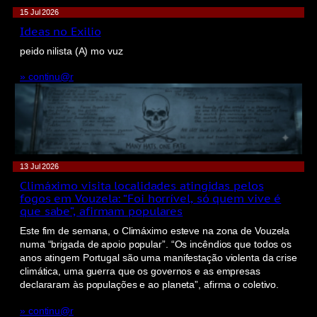
15 Jul 2026
Ideas no Exilio
peido nilista (A) mo vuz
» continu@r
13 Jul 2026
Climáximo visita localidades atingidas pelos
fogos em Vouzela: “Foi horrível, só quem vive é
que sabe”, afirmam populares
Este fim de semana, o Climáximo esteve na zona de Vouzela
numa “brigada de apoio popular”. “Os incêndios que todos os
anos atingem Portugal são uma manifestação violenta da crise
climática, uma guerra que os governos e as empresas
declararam às populações e ao planeta”, afirma o coletivo.
» continu@r