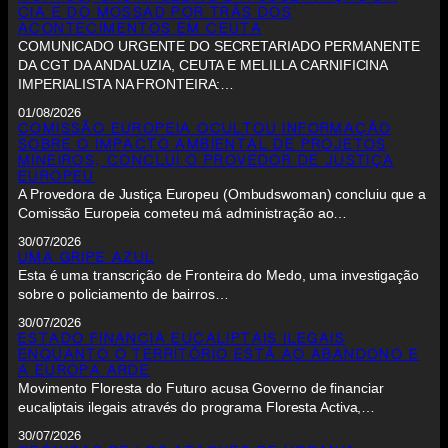
CIA E DO MOSSAD POR TRÁS DOS
ACONTECIMENTOS EM CEUTA
COMUNICADO URGENTE DO SECRETARIADO PERMANENTE
DA CGT DA ANDALUZIA, CEUTA E MELILLA CARNIFICINA
IMPERIALISTA NA FRONTEIRA:…
01/08/2026
COMISSÃO EUROPEIA OCULTOU INFORMAÇÃO
SOBRE O IMPACTO AMBIENTAL DE PROJETOS
MINEIROS, CONCLUI O PROVEDOR DE JUSTIÇA
EUROPEU
A Provedora de Justiça Europeu (Ombudswoman) concluiu que a
Comissão Europeia cometeu má administração ao…
30/07/2026
UMA GRIPE AZUL
Esta é uma transcrição de Fronteira do Medo, uma investigação
sobre o policiamento de bairros…
30/07/2026
ESTADO FINANCIA EUCALIPTAIS ILEGAIS
ENQUANTO O TERRITÓRIO ESTÁ AO ABANDONO E
A EUROPA ARDE
Movimento Floresta do Futuro acusa Governo de financiar
eucaliptais ilegais através do programa Floresta Activa,…
30/07/2026