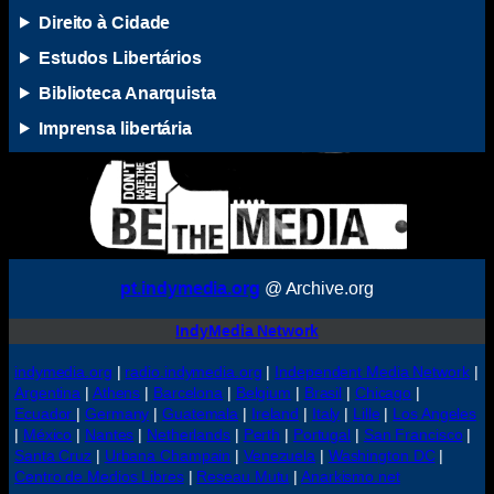
Direito à Cidade
Estudos Libertários
Biblioteca Anarquista
Imprensa libertária
pt.indymedia.org
@ Archive.org
IndyMedia Network
indymedia.org
|
radio.indymedia.org
|
Independent Media Network
|
Argentina
|
Athens
|
Barcelona
|
Belgium
|
Brasil
|
Chicago
|
Ecuador
|
Germany
|
Guatemala
|
Ireland
|
Italy
|
Lille
|
Los Angeles
|
México
|
Nantes
|
Netherlands
|
Perth
|
Portugal
|
San Francisco
|
Santa Cruz
|
Urbana Champain
|
Venezuela
|
Washington DC
|
Centro de Medios Libres
|
Reseau Mutu
|
Anarkismo.net