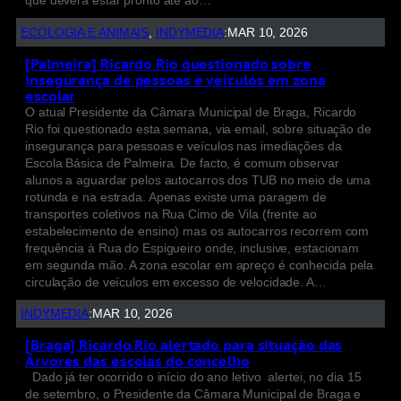
que deverá estar pronto até ao…
ECOLOGIA E ANIMAIS
, 
INDYMEDIA
:
MAR 10, 2026
[Palmeira] Ricardo Rio questionado sobre
insegurança de pessoas e veículos em zona
escolar
O atual Presidente da Câmara Municipal de Braga, Ricardo
Rio foi questionado esta semana, via email, sobre situação de
insegurança para pessoas e veículos nas imediações da
Escola Básica de Palmeira. De facto, é comum observar
alunos a aguardar pelos autocarros dos TUB no meio de uma
rotunda e na estrada. Apenas existe uma paragem de
transportes coletivos na Rua Cimo de Vila (frente ao
estabelecimento de ensino) mas os autocarros recorrem com
frequência à Rua do Espigueiro onde, inclusive, estacionam
em segunda mão. A zona escolar em apreço é conhecida pela
circulação de veículos em excesso de velocidade. A…
INDYMEDIA
:
MAR 10, 2026
[Braga] Ricardo Rio alertado para situação das
Árvores das escolas do concelho
Dado já ter ocorrido o início do ano letivo alertei, no dia 15
de setembro, o Presidente da Câmara Municipal de Braga e