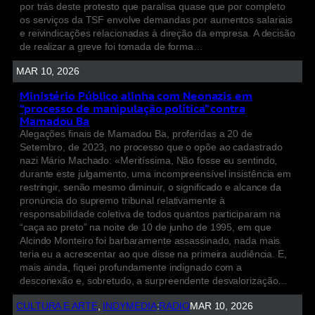
por trás deste protesto que paralisa quase que por completo
os serviços da TSF envolve demandas por aumentos salariais
e reivindicações relacionadas à direção da empresa. A decisão
de realizar a greve foi tomada de forma…
MAR 10, 2026
Ministério Público alinha com Neonazis em
“processo de manipulação política” contra
Mamadou Ba
Alegações finais de Mamadou Ba, proferidas a 20 de
Setembro, de 2023, no processo que o opõe ao cadastrado
nazi Mário Machado: «Meritíssima, Não fosse eu sentindo,
durante este julgamento, uma incompreensível insistência em
restringir, senão mesmo diminuir, o significado e alcance da
pronúncia do supremo tribunal relativamente à
responsabilidade coletiva de todos quantos participaram na
“caça ao preto” na noite de 10 de junho de 1995, em que
Alcindo Monteiro foi barbaramente assassinado, nada mais
teria eu a acrescentar ao que disse na primeira audiência. E,
mais ainda, fiquei profundamente indignado com a
desconexão e, sobretudo, a surpreendente desvalorização…
CULTURA E ARTE
, 
INDYMEDIA
:
RADIO
MAR 10, 2026