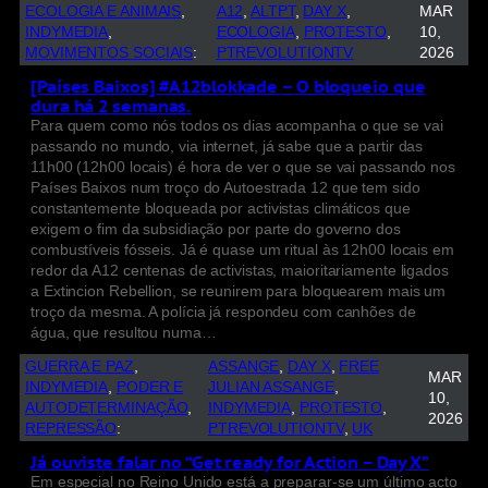
ECOLOGIA E ANIMAIS
, 
A12
, 
ALTPT
, 
DAY X
, 
MAR
INDYMEDIA
, 
ECOLOGIA
, 
PROTESTO
, 
10,
MOVIMENTOS SOCIAIS
:
PTREVOLUTIONTV
2026
[Países Baixos] #A12blokkade – O bloqueio que
dura há 2 semanas.
Para quem como nós todos os dias acompanha o que se vai
passando no mundo, via internet, já sabe que a partir das
11h00 (12h00 locais) é hora de ver o que se vai passando nos
Países Baixos num troço do Autoestrada 12 que tem sido
constantemente bloqueada por activistas climáticos que
exigem o fim da subsidiação por parte do governo dos
combustíveis fósseis. Já é quase um ritual às 12h00 locais em
redor da A12 centenas de activistas, maioritariamente ligados
a Extincion Rebellion, se reunirem para bloquearem mais um
troço da mesma. A polícia já respondeu com canhões de
água, que resultou numa…
GUERRA E PAZ
, 
ASSANGE
, 
DAY X
, 
FREE
MAR
INDYMEDIA
, 
PODER E
JULIAN ASSANGE
, 
10,
AUTODETERMINAÇÃO
, 
INDYMEDIA
, 
PROTESTO
, 
2026
REPRESSÃO
:
PTREVOLUTIONTV
, 
UK
Já ouviste falar no “Get ready for Action – Day X”
Em especial no Reino Unido está a preparar-se um último acto