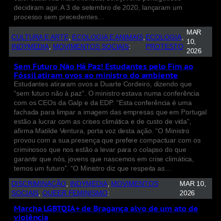
decidiram agir. A 3 de setembro de 2020, lançaram um
processo sem precedentes…
MAR
CULTURA E ARTE
, 
ECOLOGIA E ANIMAIS
, 
ECOLOGIA
, 
10,
INDYMEDIA
, 
MOVIMENTOS SOCIAIS
:
PROTESTO
2026
Sem Futuro Não Há Paz! Estudantes pelo Fim ao
Fóssil atiram ovos ao ministro do ambiente
Estudantes atiraram ovos a Duarte Cordeiro, dizendo que
“sem futuro não à paz”. O ministro estava numa conferência
com os CEOs da Galp e da EDP. “Esta conferência é uma
fachada para limpar a imagem das empresas que em Portugal
estão a lucrar com as crises climática e de custo de vida”,
afirma Matilde Ventura, porta voz desta ação. “O Ministro
provou com a sua presença que prefere compactuar com os
criminosos que nos estão a levar para o colapso do que
garantir que nós, jovens que nascemos em crise climática,
temos um futuro”. “O Ministro diz que respeita as…
DISCRIMINAÇÃO
, 
INDYMEDIA
, 
MOVIMENTOS
MAR 10,
SOCIAIS
, 
QUEER FEMINISMO
:
2026
Marcha LGBTQIA+ de Bragança alvo de um ato de
violência