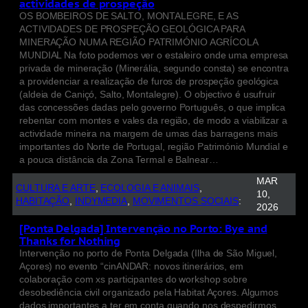
actividades de prospeção
OS BOMBEIROS DE SALTO, MONTALEGRE, E AS
ACTIVIDADES DE PROSPEÇÃO GEOLÓGICA PARA
MINERAÇÃO NUMA REGIÃO PATRIMÓNIO AGRÍCOLA
MUNDIAL Na foto podemos ver o estaleiro onde uma empresa
privada de mineração (Minerália, segundo consta) se encontra
a providenciar a realização de furos de prospeção geológica
(aldeia de Caniçó, Salto, Montalegre). O objectivo é usufruir
das concessões dadas pelo governo Português, o que implica
rebentar com montes e vales da região, de modo a viabilizar a
actividade mineira na margem de umas das barragens mais
importantes do Norte de Portugal, região Património Mundial e
a pouca distância da Zona Termal e Balnear…
MAR
CULTURA E ARTE
, 
ECOLOGIA E ANIMAIS
, 
10,
HABITAÇÃO
, 
INDYMEDIA
, 
MOVIMENTOS SOCIAIS
:
2026
[Ponta Delgada] Intervenção no Porto: Bye and
Thanks for Nothing
Intervenção no porto de Ponta Delgada (Ilha de São Miguel,
Açores) no evento “cinANDAR: novos itinerários, em
colaboração com xs participantes do workshop sobre
desobediência civil organizado pela Habitat Açores. Algumos
dados importantes a ter em conta quando nos despedirmos