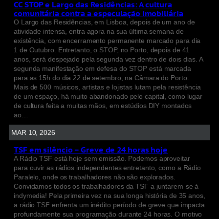
CC STOP e Largo das Residências: A cultura
comunitária contra a especulação imobiliária
O Largo das Residências, em Lisboa, depois de um ano de
atividade intensa, entra agora na sua última semana de
existência, com encerramento permanente marcado para dia
1 de Outubro. Entretanto, o STOP, no Porto, depois de 41
anos, será despejado pela segunda vez dentro de dois dias. A
segunda manifestação em defesa do STOP está marcada
para as 15h do dia 22 de setembro, na Câmara do Porto.
Mais de 500 músicos, artistas e lojistas lutam pela resistência
de um espaço, há muito abandonado pelo capital, como lugar
de cultura feita a muitas mãos, em estúdios DIY montados
ao…
MAR 10, 2026
TSF em silêncio – Greve de 24 horas hoje
A Rádio TSF está hoje sem emissão. Podemos aproveitar
para ouvir as rádios independentes entretanto, como a Rádio
Paralelo, onde os trabalhadores não são explorados.
Convidamos todos os trabalhadores da TSF a juntarem-se à
indymedia! Pela primeira vez na sua longa história de 35 anos,
a rádio TSF enfrenta um inédito período de greve que impacta
profundamente sua programação durante 24 horas. O motivo