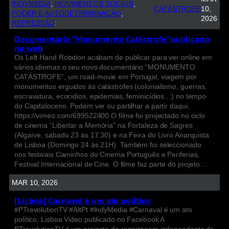
INDYMEDIA
, 
MOVIMENTOS SOCIAIS
, 
CATÁSTROFE
10,
PODER E AUTODETERMINAÇÃO
, 
2026
REPRESSÃO
:
Documentário “Monumento Catástrofe” publicado
na web
Os Left Hand Rotation acabam de publicar para ver online em
vários idiomas o seu novo documentário “MONUMENTO
CATÁSTROFE”, um road-movie em Portugal, viagem por
monumentos erguidos às catástrofes (colonialismo, guerras,
escravatura, ecocidios, epidemias, feminicídios…) no tempo
do Capitaloceno. Podem ver ou partilhar a partir daqui,
https://vimeo.com/699522400 O filme foi projectado no ciclo
de cinema “Libertar a Memória” na Fortaleza de Sagres
(Algarve, sábado 23 às 17:30) e na Feira do Livro Anarquista
de Lisboa (Domingo 24 ás 21H). Também foi seleccionado
nos festivais Caminhos do Cinema Português e Periferias,
Festival Internacional de Cine. O filme faz parte do projeto…
MAR 10, 2026
[Lisboa] Carnaval é um ato político
#PTrevolutionTV #AltPt #IndyMedia #Carnaval é um ato
político, Lisboa Video publicado no Facebook A
PTrevolutionTV é um projecto de reportagem independente de