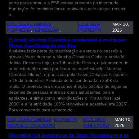
porta para entrar, e a PSP estava presente no interior da
Fundação. As medidas foram motivadas pelo ataque recente
à…
ECOLOGIA E ANIMAIS
, 
ECOLOGIA
, 
MAR 10,
INDYMEDIA
, 
REPRESSÃO
:
PROTESTO
2026
[Lisboa] Ativista Climática condenada a multa por
filmar manifestação pacífica
A ativista fazia parte da manifestção e estava no passeio a
gravar vídeos durante a Marcha Climática Global quando foi
detida. Decorreu hoje, no Tribunal de Oeiras, o julgamento de
uma estudante detida por filmar na manifestação “Marcha
Climática Global”, organizada pela Greve Climática Estudantil
a 15 de Setembro. A estudante foi condenada a 250€ de
multa. O protesto era uma concentração pacífica de algumas
dezenas de pessoas entre as quais estudantes, pais e
apoiantes, e tinha como reivindicações o “fim ao fóssil até
2030” e a “eletricidade 100% renovável e acessível até 2025”.
Fora convocado para a frente do…
ECOLOGIA E ANIMAIS
, 
INDYMEDIA
, 
ECOLOGIA
, 
MAR 10,
MOVIMENTOS SOCIAIS
:
MINERAÇÃO
2026
[Borralha] Os bombeiros de Salto, Montalegre e as