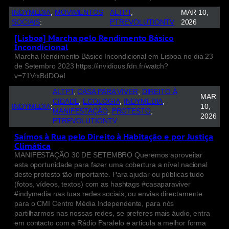
INDYMEDIA
, 
MOVIMENTOS
ALTPT
, 
MAR 10,
SOCIAIS
:
PTREVOLUTIONTV
2026
[Lisboa] Marcha pelo Rendimento Básico
Incondicional
Marcha Rendimento Básico Incondicional em Lisboa no dia 23
de Setembro 2023 https://invidious.fdn.fr/watch?
v=71VrxBdDOeI
ALTPT
, 
CASA PARA VIVER
, 
DIREITO À
MAR
CIDADE
, 
ECOLOGIA
, 
INDYMEDIA
, 
INDYMEDIA
:
10,
MANIFESTAÇÃO
, 
PROTESTO
, 
2026
PTREVOLUTIONTV
Saímos à Rua pelo Direito à Habitação e por Justiça
Climática
MANIF ESTAÇÃO 30 DE SETEMBRO Queremos aproveitar
esta oportunidade para fazer uma cobertura a nível nacional
deste protesto tão importante. Para ajudar ou públicas tudo
(fotos, vídeos, textos) com as hashtags #casaparaviver
#indymedia nas tuas redes sociais, ou envias directamente
para o CMI Centro Média Independente, para nós
partilharmos nas nossas redes, se preferes mais áudio, entra
em contacto com a Rádio Paralelo e articula a melhor forma