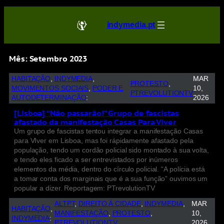
indymedia.pt
Mês:
Setembro 2023
HABITAÇÃO
, 
INDYMEDIA
, 
MAR
PROTESTO
, 
MOVIMENTOS SOCIAIS
, 
PODER E
10,
PTREVOLUTIONTV
AUTODETERMINAÇÃO
:
2026
[Lisboa] “Não passarão!” Grupo de fascistas
afastado da manifestação Casas Para Viver
Um grupo de fascistas tentou integrar a manifestação Casas
para VIver em Lisboa, mas foi rápidamente afastado pela
população, tendo um cordão policial sido montado à sua volta,
e tendo eles ficado a ser entrevistados por inúmeros
elementos da média, dentro do círculo policial. “A polícia está
a tomar conta dos marginais que é a sua função” ouvimos um
popular a dizer. Reportagem: PTrevolutionTV
ALTPT
, 
DIREITO À CIDADE
, 
INDYMEDIA
, 
MAR
HABITAÇÃO
, 
MANIFESTAÇÃO
, 
PROTESTO
, 
10,
INDYMEDIA
:
PTREVOLUTIONTV
2026