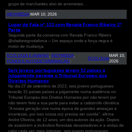
grupo de marchantes alvo de arremesso…
INDYMEDIA
:
MAR 10, 2026
Lugar de Fala nº 152 com Renata Franco Ribeiro 2ª
Parte
Segunda parte da conversa com Renata Franco Ribeiro
@oladonegrodaforca – Um espaço onde a força negra é
motor de mudança.
ECOLOGIA E ANIMAIS
, 
INDYMEDIA
, 
MAR 10,
ECOLOGIA
PODER E AUTODETERMINAÇÃO
:
2026
Seis jovens portugueses levam 32 países a
julgamento perante o Tribunal Europeu dos
Direitos Humanos
No dia 27 de setembro de 2023, seis jovens portugueses
levarão 32 países países a julgamento numa audiência no
Tribunal Europeu dos Direitos Humanos por não terem por
não terem feito a sua parte para evitar a catástrofe climática.
“A nossa geração vive numa época de grandes ameaças e
incertezas, por isso nossa voz precisa ser ouvida”, afirma
André Oliveira, de 12 anos, um dos autores da ação. Depois
de assistirem a incêndios florestais devastadores e a ondas de
calor cada vez mais intensas, seis jovens portugueses