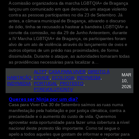
A comissão organizadora da marcha LGBTQIA+ de Bragança
lançou um comunicado em que denuncia um ataque violento
contra as pessoas participantes no dia 23 de Setembro. Já
antes, a câmara municipal de Bragança, ativando o discurso
de ódio, tinha-se recusado a hastear a bandeira LGBTQIA+ a
convite da comissão, no dia 29 de Junho Anteontem, durante
a IV Marcha LGBTQIA+ de Bragança, os participantes foram
alvo de um ato de violência através do lançamento de ovos e
outros objetos de um prédio nas proximidades, de forma
dissimulada. Durante o ataque, as autoridades tomaram todas
as providências necessárias para localizar a…
ALTPT
, 
CASA PARA VIVER
, 
DIREITO À
MAR
HABITAÇÃO
, 
CIDADE
, 
ECOLOGIA
, 
INDYMEDIA
, 
10,
INDYMEDIA
:
PORTUGAL
, 
PROTESTO
, 
2026
PTREVOLUTIONTV
Queres ser Ninja por um dia?
Casa para Viver Dia 30 de Setembro saímos as ruas numa
manifestação pela habitação e por justiça climática, contra a
precariedade e o aumento do custo de vida. Queremos
aproveitar esta oportunidade para fazer uma cobertura a nível
nacional deste protesto tão importante. Como tal segue o
apelo a todos aqueles que gostam de informar e reportar para