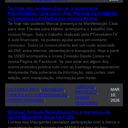
Se hoje não puderes Marcar presença na
Manifestação Casa para viver Planeta para Habitar
acompanha o trabalho dos nossos Ninjas.
Se hoje não puderes Marcar presença na Manifestação Casa
para viver Planeta para Habitar acompanha o trabalho dos
nossos Ninjas. Todo o trabalho realizado pela PTrevolutionTV
é auto financiado, se puderes ajudar entra em contacto
connosco. Todos os nossos directo tem um custo associado
de 25€, entre internet, alimentação e transportes. Hoje a partir
da 15h00 acompanha a nossa Emissão Desde Lisboa na
nossa Página de Facebook. Se vais estar em algum dos
outros protestos publica tudo com as hashtags #casaparaviver
#indymedia Pela soberania da informação, sem cortes, sem
edição, sem manipulação, informação sem tretas.
LGBTQIA+
, 
CULTURA E ARTE
, 
INDYMEDIA
, 
MAR
PROTESTO
, 
PODER E AUTODETERMINAÇÃO
, 
10,
QUEER
QUEER FEMINISMO
:
2026
FEMINISMO
[Lisboa] Nota de Repúdio contra a presença de
Jaime Nogueira Pinto na FLIFA
Livraria das Insurgentes cancelam participação com a banca e
apresentação das fanzines das MANAS na feira do livro