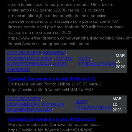
de um bonito cruzeiro nos portos do mundo: Um cruzeiro
emite tanto CO2 quanto 12.000 carros. Os cruzeiros
provocam alterações e degradação do meio aquático,
atmosférico e sonoro. Um cruzeiro num porto consome 700
litros de combustível por hora. Mais de 900 milhões de turistas
viajaram em um cruzeiro em 2022.
https://www.lefthandrotation.com/byeandthanksfornothing/index.ht
Habitat Açores es um grupo que está atento…
CULTURA E ARTE
, 
INDYMEDIA
, 
MAR
MOVIMENTOS SOCIAIS
, 
PODER E
ALTPT
, 
10,
AUTODETERMINAÇÃO
, 
QUEER
PTREVOLUTIONTV
2026
FEMINISMO
:
[Lisboa] Carnaval é um Ato Político 2/2
Carnaval é um Ato Político Lisboa 23 09 23 parte 2
https://invidious.fdn.fr/watch?v=N14Al_UuPKU
CULTURA E ARTE
, 
MAR
ALTPT
, 
DISCRIMINAÇÃO
, 
INDYMEDIA
, 
10,
PTREVOLUTIONTV
MOVIMENTOS SOCIAIS
:
2026
[Lisboa] Carnaval é um Ato Político 1/2
Marcha em defesa do Carnaval de rua sem taxas.
https://invidious.fdn.fr/watch?v=ykYd01dUqN8