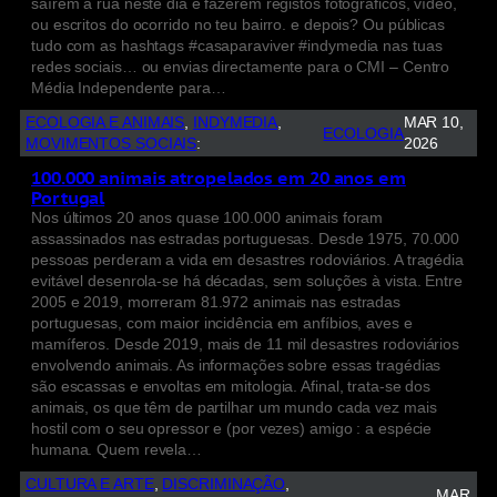
saírem a rua neste dia e fazerem registos fotográficos, vídeo,
ou escritos do ocorrido no teu bairro. e depois? Ou públicas
tudo com as hashtags #casaparaviver #indymedia nas tuas
redes sociais… ou envias directamente para o CMI – Centro
Média Independente para…
ECOLOGIA E ANIMAIS
, 
INDYMEDIA
, 
MAR 10,
ECOLOGIA
MOVIMENTOS SOCIAIS
:
2026
100.000 animais atropelados em 20 anos em
Portugal
Nos últimos 20 anos quase 100.000 animais foram
assassinados nas estradas portuguesas. Desde 1975, 70.000
pessoas perderam a vida em desastres rodoviários. A tragédia
evitável desenrola-se há décadas, sem soluções à vista. Entre
2005 e 2019, morreram 81.972 animais nas estradas
portuguesas, com maior incidência em anfíbios, aves e
mamíferos. Desde 2019, mais de 11 mil desastres rodoviários
envolvendo animais. As informações sobre essas tragédias
são escassas e envoltas em mitologia. Afinal, trata-se dos
animais, os que têm de partilhar um mundo cada vez mais
hostil com o seu opressor e (por vezes) amigo : a espécie
humana. Quem revela…
CULTURA E ARTE
, 
DISCRIMINAÇÃO
, 
MAR