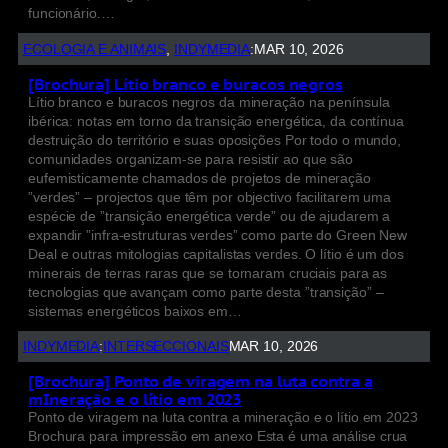
funcionário.…
ECOLOGIA E ANIMAIS
, 
INDYMEDIA
:
MAR 10, 2026
[Brochura] Lítio branco e buracos negros
Lítio branco e buracos negros da mineração na península
ibérica: notas em torno da transição energética, da contínua
destruição do território e suas oposições Por todo o mundo,
comunidades organizam-se para resistir ao que são
eufemisticamente chamados de projetos de mineração
”verdes” – projectos que têm por objectivo facilitarem uma
espécie de ”transição energética verde” ou de ajudarem a
expandir ”infra-estruturas verdes” como parte do Green New
Deal e outras mitologias capitalistas verdes. O lítio é um dos
minerais de terras raras que se tornaram cruciais para as
tecnologias que avançam como parte desta ”transição” –
sistemas energéticos baixos em…
INDYMEDIA
:
INTERSECCIONAIS
MAR 10, 2026
[Brochura] Ponto de viragem na luta contra a
mIneração e o lítio em 2023
Ponto de viragem na luta contra a mineração e o lítio em 2023
Brochura para impressão em anexo Esta é uma análise crua