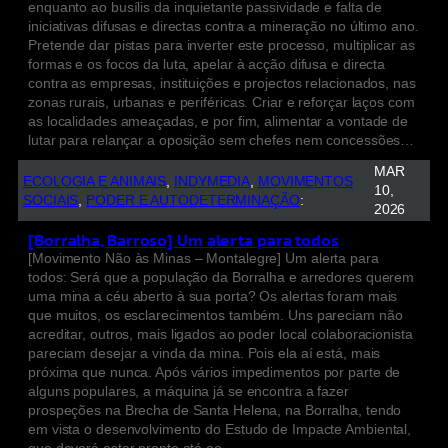
enquanto ao busílis da inquietante passividade e falta de
iniciativas difusas e directas contra a mineração no último ano.
Pretende dar pistas para inverter este processo, multiplicar as
formas e os focos da luta, apelar à acção difusa e directa
contra as empresas, instituições e projectos relacionados, nas
zonas rurais, urbanas e periféricas. Criar e reforçar laços com
as localidades ameaçadas, e por fim, alimentar a vontade de
lutar para relançar a oposição sem chefes nem concessões…
MAR
ECOLOGIA E ANIMAIS
, 
INDYMEDIA
, 
MOVIMENTOS
10,
SOCIAIS
, 
PODER E AUTODETERMINAÇÃO
:
2026
[Borralha, Barroso] Um alerta para todos
[Movimento Não às Minas – Montalegre] Um alerta para
todos: Será que a população da Borralha e arredores querem
uma mina a céu aberto à sua porta? Os alertas foram mais
que muitos, os esclarecimentos também. Uns pareciam não
acreditar, outros, mais ligados ao poder local colaboracionista
pareciam desejar a vinda da mina. Pois ela aí está, mais
próxima que nunca. Após vários impedimentos por parte de
alguns populares, a máquina já se encontra a fazer
prospeções na Brecha de Santa Helena, na Borralha, tendo
em vista o desenvolvimento do Estudo de Impacte Ambiental,