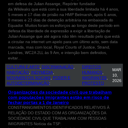
em defesa de Julian Assange, Repórter fundador
da Wikileaks que está com a sua liberdade limitada há 4 anos,
5 meses e 17 dias de prisão na HMP Belmarsh, após 6 anos,
9 meses e 23 dias de detenção arbitrária na embaixada do
Equador. Muitos foram os esforços ao longo deste período em
defesa da liberdade de expressão a exigir a libertação de
Julian Assange que até agora não têm resultado pelo que está
a circular na internet um apelo para um último acto, sem data
marcada, mas com local, Royal Courts of Justice, Strand,
Londres, WC2A 2LL às 9 Am, e intenção bem definidos,
evitar…
CULTURA E ARTE
, 
DISCRIMINAÇÃO
, 
DIREITOS
MAR
HABITAÇÃO
, 
INDYMEDIA
, 
HUMANOS
, 
10,
MOVIMENTOS SOCIAIS
, 
PODER E
IMIGRANTES
, 
2026
AUTODETERMINAÇÃO
:
PROTESTO
Organizações da sociedade civil que trabalham
com populações imigrantes estão em risco de
fechar portas a 1 de Janeiro
CONSTRANGIMENTOS IDENTIFICADOS RELATIVOS À
RELAÇÃO DO ESTADO COM AS ORGANIZAÇÕES DA
SOCIEDADE CIVIL QUE TRABALHAM COM PESSOAS
IMIGRANTES Notícia da TSF: