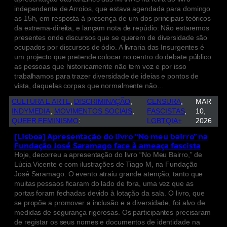
independente de Arroios, que estava agendada para domingo
as 15h, em resposta à presença de um dos principais teóricos
da extrema-direita, e lançam nota de repúdio: Não estaremos
presentes onde discursos que se querem de diversidade são
ocupados por discursos de ódio. A livraria das Insurgentes é
um projecto que pretende colocar no centro do debate público
as pessoas que historicamente não tem voz e por isso
trabalhamos para trazer diversidade de ideias e pontos de
vista, daquelas corpas que normalmente não…
CULTURA E ARTE
, 
DISCRIMINAÇÃO
, 
CENSURA
, 
MAR
INDYMEDIA
, 
MOVIMENTOS SOCIAIS
, 
FASCISTAS
, 
10,
QUEER FEMINISMO
:
LGBTQIA+
2026
[Lisboa] Apresentação do livro “No meu bairro” na
Fundação José Saramago face à ameaça fascista
Hoje, decorreu a apresentação do livro “No Meu Bairro,” de
Lúcia Vicente e com ilustrações de Tiago M, na Fundação
José Saramago. O evento atraiu grande atenção, tanto que
muitas pessaos ficaram do lado de fora, uma vez que as
portas foram fechadas devido à lotação da sala. O livro, que
se propõe a promover a inclusão e a diversidade, foi alvo de
medidas de segurança rigorosas. Os participantes precisaram
de registar os seus nomes e documentos de identidade na