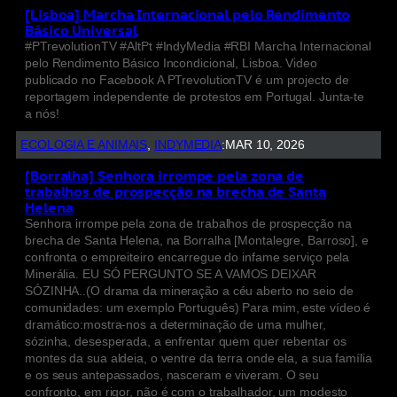
[Lisboa] Marcha Internacional pelo Rendimento
Básico Universal
#PTrevolutionTV #AltPt #IndyMedia #RBI Marcha Internacional
pelo Rendimento Básico Incondicional, Lisboa. Video
publicado no Facebook A PTrevolutionTV é um projecto de
reportagem independente de protestos em Portugal. Junta-te
a nós!
ECOLOGIA E ANIMAIS
, 
INDYMEDIA
:
MAR 10, 2026
[Borralha] Senhora irrompe pela zona de
trabalhos de prospecção na brecha de Santa
Helena
Senhora irrompe pela zona de trabalhos de prospecção na
brecha de Santa Helena, na Borralha [Montalegre, Barroso], e
confronta o empreiteiro encarregue do infame serviço pela
Minerália. EU SÓ PERGUNTO SE A VAMOS DEIXAR
SÓZINHA..(O drama da mineração a céu aberto no seio de
comunidades: um exemplo Português) Para mim, este vídeo é
dramático:mostra-nos a determinação de uma mulher,
sózinha, desesperada, a enfrentar quem quer rebentar os
montes da sua aldeia, o ventre da terra onde ela, a sua família
e os seus antepassados, nasceram e viveram. O seu
confronto, em rigor, não é com o trabalhador, um modesto