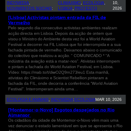
INDYMEDIA
, 
CLIMAXIMO
, 
ECOLOGIA
, 
10,
MOVIMENTOS SOCIAIS
:
LISBOA
, 
PROTESTO
2026
[Lisboa] Activistas pintam entrada da FIL de
Vermelho
Pelo segundo dia consecutivo activistas ambientes realizam
acção directa em Lisboa. Depois da acção de ontem que
visou o Ministro do Ambiente desta vez foi a World Aviation
Festival a decorrer na FIL Lisboa que foi interrompida e a sua
fachada pintada de vermelho. Deixamos abaixo o comunicado
do colectivo que realizou a acção. “ COMUNICADO * “A
indústria da aviação está a matar-nos”. Ativistas interrompem
e pintam a fachada do World Aviation Festival, em Lisboa.
Vídeo: https://mab.to/t/diwO2Q9m273/eu1 Esta manhã,
ativistas do Climáximo e Scientist Rebellion pintaram a
fachada da FIL, onde decorria a conferência “World Aviation
Festival”. Interromperam ainda uma…
ECOLOGIA E ANIMAIS
, 
INDYMEDIA
:
ECOLOGIA
MAR 10, 2026
[Montemor-o-Novo] Esgotos despejados no Rio
Almansor
Os cidadãos da cidade de Montemor-o-Novo vêm mais uma
vez denunciar o estado lamentável em que se apresenta o Rio