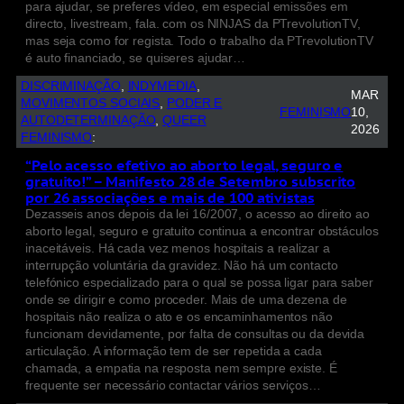
para ajudar, se preferes vídeo, em especial emissões em
directo, livestream, fala. com os NINJAS da PTrevolutionTV,
mas seja como for regista. Todo o trabalho da PTrevolutionTV
é auto financiado, se quiseres ajudar…
DISCRIMINAÇÃO
, 
INDYMEDIA
, 
MAR
MOVIMENTOS SOCIAIS
, 
PODER E
FEMINISMO
10,
AUTODETERMINAÇÃO
, 
QUEER
2026
FEMINISMO
:
“Pelo acesso efetivo ao aborto legal, seguro e
gratuito!” – Manifesto 28 de Setembro subscrito
por 26 associações e mais de 100 ativistas
Dezasseis anos depois da lei 16/2007, o acesso ao direito ao
aborto legal, seguro e gratuito continua a encontrar obstáculos
inaceitáveis. Há cada vez menos hospitais a realizar a
interrupção voluntária da gravidez. Não há um contacto
telefónico especializado para o qual se possa ligar para saber
onde se dirigir e como proceder. Mais de uma dezena de
hospitais não realiza o ato e os encaminhamentos não
funcionam devidamente, por falta de consultas ou da devida
articulação. A informação tem de ser repetida a cada
chamada, a empatia na resposta nem sempre existe. É
frequente ser necessário contactar vários serviços…