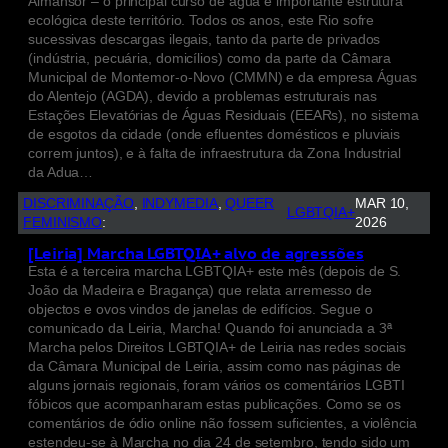
Almansor – o principal curso de água e importante estrutura
ecológica deste território. Todos os anos, este Rio sofre
sucessivas descargas ilegais, tanto da parte de privados
(indústria, pecuária, domicílios) como da parte da Câmara
Municipal de Montemor-o-Novo (CMMN) e da empresa Águas
do Alentejo (AGDA), devido a problemas estruturais nas
Estações Elevatórias de Águas Residuais (EEARs), no sistema
de esgotos da cidade (onde efluentes domésticos e pluviais
correm juntos), e à falta de infraestrutura da Zona Industrial
da Adua…
DISCRIMINAÇÃO
, 
INDYMEDIA
, 
QUEER
MAR 10,
LGBTQIA+
FEMINISMO
:
2026
[Leiria] Marcha LGBTQIA+ alvo de agressões
Esta é a terceira marcha LGBTQIA+ este mês (depois de S.
João da Madeira e Bragança) que relata arremesso de
objectos e ovos vindos de janelas de edifícios. Segue o
comunicado da Leiria, Marcha! Quando foi anunciada a 3ª
Marcha pelos Direitos LGBTQIA+ de Leiria nas redes sociais
da Câmara Municipal de Leiria, assim como nas páginas de
alguns jornais regionais, foram vários os comentários LGBTI
fóbicos que acompanharam estas publicações. Como se os
comentários de ódio online não fossem suficientes, a violência
estendeu-se à Marcha no dia 24 de setembro, tendo sido um