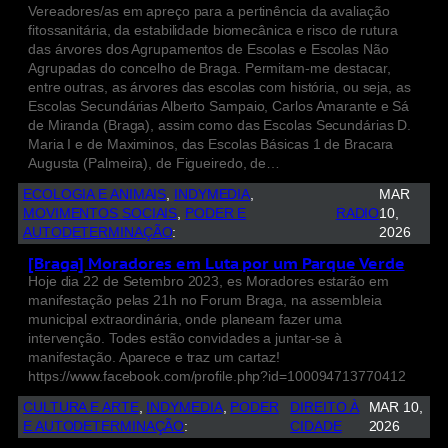
Vereadores/as em apreço para a pertinência da avaliação
fitossanitária, da estabilidade biomecânica e risco de rutura
das árvores dos Agrupamentos de Escolas e Escolas Não
Agrupadas do concelho de Braga. Permitam-me destacar,
entre outras, as árvores das escolas com história, ou seja, as
Escolas Secundárias Alberto Sampaio, Carlos Amarante e Sá
de Miranda (Braga), assim como das Escolas Secundárias D.
Maria I e de Maximinos, das Escolas Básicas 1 de Bracara
Augusta (Palmeira), de Figueiredo, de…
ECOLOGIA E ANIMAIS
, 
INDYMEDIA
, 
MAR
MOVIMENTOS SOCIAIS
, 
PODER E
RADIO
10,
AUTODETERMINAÇÃO
:
2026
[Braga] Moradores em Luta por um Parque Verde
Hoje dia 22 de Setembro 2023, es Moradores estarão em
manifestação pelas 21h no Forum Braga, na assembleia
municipal extraordinária, onde planeam fazer uma
intervenção. Todes estão convidades a juntar-se à
manifestação. Aparece e traz um cartaz!
https://www.facebook.com/profile.php?id=100094713770412
CULTURA E ARTE
, 
INDYMEDIA
, 
PODER
DIREITO À
MAR 10,
E AUTODETERMINAÇÃO
:
CIDADE
2026