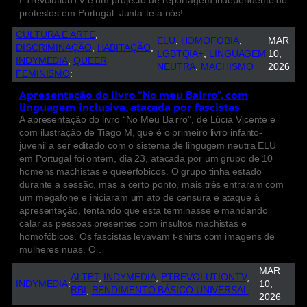
protestos em Portugal. Junta-te a nós!
CULTURA E ARTE
, 
ELU
, 
HOMOFOBIA
, 
MAR
DISCRIMINAÇÃO
, 
HABITAÇÃO
, 
LGBTQIA+
, 
LINGUAGEM
10,
INDYMEDIA
, 
QUEER
NEUTRA
, 
MACHISMO
2026
FEMINISMO
:
Apresentação do livro “No meu Bairro”, com
linguagem inclusiva, atacada por fascistas
A apresentação do livro “No Meu Bairro”, de Lúcia Vicente e
com ilustração de Tiago M, que é o primeiro livro infanto-
juvenil a ser editado com o sistema de lingugem neutra ELU
em Portugal foi ontem, dia 23, atacada por um grupo de 10
homens machistas e queerfobicos. O grupo tinha estado
durante a sessão, mas a certo ponto, mais três entraram com
um megafone e iniciaram um ato de censura e ataque à
apresentação, tentando que esta terminasse e mandando
calar as pessoas presentes com insultos machistas e
homofóbicos. Os fascistas levavam t-shirts com imagens de
mulheres nuas. O…
MAR
ALTPT
, 
INDYMEDIA
, 
PTREVOLUTIONTV
, 
INDYMEDIA
:
10,
RBI
, 
RENDIMENTO BÁSICO UNIVERSAL
2026