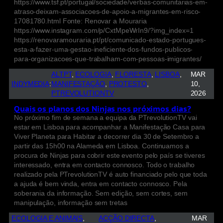
https://www.tsf.pt/portugal/sociedade/verbas-comunitarias-em-
atraso-deixam-associacoes-de-apoio-a-migrantes-em-risco-
17081780.html Fonte: Renovar a Mouraria
https://www.instagram.com/p/CxtMpeWrIn9/?img_index=1
https://renovaramouraria.pt/pt/comunicado-estado-portugues-
esta-a-fazer-uma-gestao-ineficiente-dos-fundos-publicos-
para-organizacoes-que-trabalham-com-pessoas-imigrantes/
ALTPT
, 
ECOLOGIA
, 
FLORESTA
, 
LISBOA
, 
MAR
INDYMEDIA
:
MANIFESTAÇÃO
, 
PROTESTO
, 
10,
PTREVOLUTIONTV
2026
Quais os planos dos Ninjas nos próximos dias?
No próximo fim de semana a equipa da PTrevolutionTV vai
estar em Lisboa para acompanhar a Manifestação Casa para
Viver Planeta para Habitar a decorrer dia 30 de Setembro a
partir das 15h00 na Alameda em Lisboa. Continuamos a
procura de Ninjas para cobrir este evento pelo país se tiveres
interessado, entra em contacto connosco. Todo o trabalho
realizado pela PTrevolutionTV é auto financiado pelo que toda
a ajuda é bem vinda, entra em contacto connosco. Pela
soberania da informação. Sem edição, sem cortes, sem
manipulação, informação sem tretas
ECOLOGIA E ANIMAIS
, 
ACÇÃO DIRECTA
, 
MAR