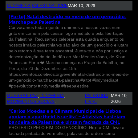
INDYMEDIA
:
PALESTINA LIVRE
MAR 10, 2026
[Porto] Natal destruído no meio de um genocídio:
Marcha pela Palestina
Convocamos toda a gente a unirmos a nossas vozes num
grito em comum pelo cessar fogo imediato e pela libertação
da Palestina. Recusamos celebrar esta quadra enquanto os
nossxs irmãxs palestinianxs são alvo de um genocídio e lutam
pelo retorno à sua terra ancestral. Junta-te a nós por justiça e
descolonização do rio Jordão ao Mar Mediterrâneo, de Khan
Younis ao Porto ❤️ Marcha começa na Praça da Batalha, no
Porto, dia 23 de Dezembro, às 15h.
https://eventos.coletivos.org/event/natal-destruido-no-meio-de-
um-genocidio-marcha-pela-palestina #altpt #indymediapt
#ptrevolutiontv #indymedia #freepalestine
GUERRA E PAZ
, 
INDYMEDIA
, 
PALESTINA
MAR 10,
MOVIMENTOS SOCIAIS
:
LIVRE
2026
“Carlos Moedas e a Câmara Municipal de Lisboa
apoiam o apartheid israelita” – Ativistas hasteiam
bandeira da Palestina e pintam fachada da CML
PROTESTO PELO FIM DO GENOCÍDIO: Hoje a CML teve a
fachada pintada de vermelho, palavras de ordem como