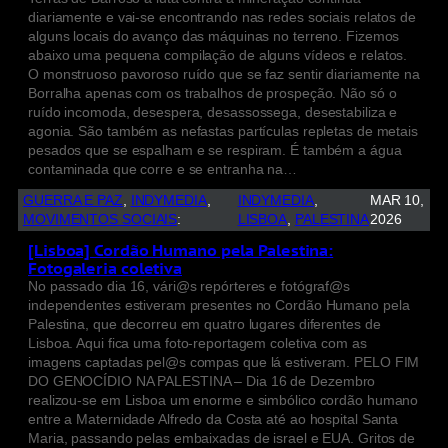
diariamente e vai-se encontrando nas redes sociais relatos de
alguns locais do avanço das máquinas no terreno. Fizemos
abaixo uma pequena compilação de alguns vídeos e relatos.
O monstruoso pavoroso ruído que se faz sentir diariamente na
Borralha apenas com os trabalhos de prospeção. Não só o
ruído incomoda, desespera, desassossega, desestabiliza e
agonia. São também as nefastas partículas repletas de metais
pesados que se espalham e se respiram. É também a água
contaminada que corre e se entranha na…
GUERRA E PAZ
, 
INDYMEDIA
, 
INDYMEDIA
, 
MAR 10,
MOVIMENTOS SOCIAIS
:
LISBOA
, 
PALESTINA
2026
[Lisboa] Cordão Humano pela Palestina:
Fotogaleria coletiva
No passado dia 16, vári@s repórteres e fotógraf@s
independentes estiveram presentes no Cordão Humano pela
Palestina, que decorreu em quatro lugares diferentes de
Lisboa. Aqui fica uma foto-reportagem coletiva com as
imagens captadas pel@s compas que lá estiveram. PELO FIM
DO GENOCÍDIO NA PALESTINA – Dia 16 de Dezembro
realizou-se em Lisboa um enorme e simbólico cordão humano
entre a Maternidade Alfredo da Costa até ao hospital Santa
Maria, passando pelas embaixadas de israel e EUA. Gritos de