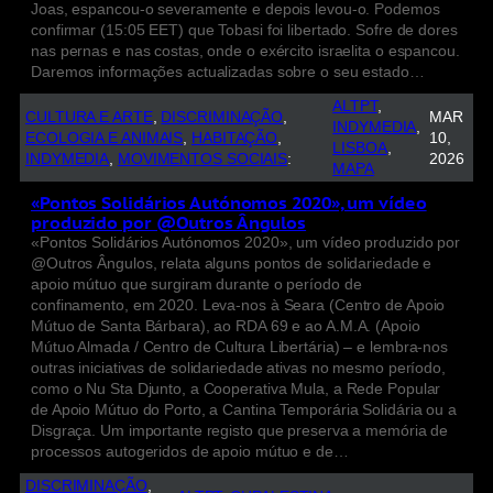
Joas, espancou-o severamente e depois levou-o. Podemos
confirmar (15:05 EET) que Tobasi foi libertado. Sofre de dores
nas pernas e nas costas, onde o exército israelita o espancou.
Daremos informações actualizadas sobre o seu estado…
ALTPT
, 
CULTURA E ARTE
, 
DISCRIMINAÇÃO
, 
MAR
INDYMEDIA
, 
ECOLOGIA E ANIMAIS
, 
HABITAÇÃO
, 
10,
LISBOA
, 
INDYMEDIA
, 
MOVIMENTOS SOCIAIS
:
2026
MAPA
«Pontos Solidários Autónomos 2020», um vídeo
produzido por @Outros Ângulos
«Pontos Solidários Autónomos 2020», um vídeo produzido por
@Outros Ângulos, relata alguns pontos de solidariedade e
apoio mútuo que surgiram durante o período de
confinamento, em 2020. Leva-nos à Seara (Centro de Apoio
Mútuo de Santa Bárbara), ao RDA 69 e ao A.M.A. (Apoio
Mútuo Almada / Centro de Cultura Libertária) – e lembra-nos
outras iniciativas de solidariedade ativas no mesmo período,
como o Nu Sta Djunto, a Cooperativa Mula, a Rede Popular
de Apoio Mútuo do Porto, a Cantina Temporária Solidária ou a
Disgraça. Um importante registo que preserva a memória de
processos autogeridos de apoio mútuo e de…
DISCRIMINAÇÃO
, 