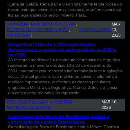
Xunta de Galicia. Censuran a visión totalmente tendenciosa do
documento que criminaliza os colectivos que veñen sacando á
luz as ilegalidades do sector mineiro. Para…
INDYMEDIA
, 
MOVIMENTOS SOCIAIS
, 
MAR
PODER E AUTODETERMINAÇÃO
, 
INTERNACIONAL
10,
REPRESSÃO
:
2026
[Argentina] Mais de 1.700 organizações
denunciaram o protocolo anti-protesto na ONU e
na CIDH
As recentes medidas de ajustamento económico na Argentina
reavivaram a memória dos dias 19 e 20 de dezembro de
2001, marcados pela repressão indiscriminada face à agitação
social. O atual governo, que mal tomou posse, implementou
medidas impopulares que afectam as classes populares,
enquanto a Ministra da Segurança, Patricia Bullrich, anuncia
um controverso protocolo de repressão.
ECOLOGIA E ANIMAIS
, 
INDYMEDIA
, 
MAR 10,
MOVIMENTOS SOCIAIS
:
2026
Caminhada pela Serra de Brasfemes, contra a
construção de central fotovoltaica
Caminhada pela Serra de Brasfemes, com a Milvoz. Contra a