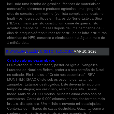
incluindo uma bomba de gasolina, fábricas de materiais de
construção, alimentos e produtos agrícolas, uma tipografia,
silos de cereais e um moinho (ver lista completa de locais no
final) – os líderes políticos e militares do Norte-Este da Síria
(NES) afirmam que isto constitui um crime de guerra. Isto
acontece menos de 3 meses depois de uma campanha de 5
dias de ataques aéreos turcos ter destruído as infra-estruturas
eléctricas do NES, cortando a eletricidade e a água a mais de
1 milhão de…
INDYMEDIA
:
BELÉM
, 
CRISTO
, 
TEOLOGIA
MAR 10, 2026
Cristo sob os escombros
O Reverendo Munther Isaac, pastor da Igreja Evangélica
Luterana de Natal em Belém, proferiu o seu sermão de Natal
no sábado. Ele intitulou-o “Cristo nos escombros”. REV.
MUNTHER ISAAC Cristo sob os escombros. Estamos
zangados. Estamos destroçados. Este deveria ter sido um
tempo de alegria; em vez disso, estamos de luto. Temos
medo. Mais de 20.000 mortos. Milhares ainda estão sob os
escombros. Cerca de 9.000 crianças mortas das formas mais
brutais, dia após dia. Um milhão e noventa mil desalojados.
Centenas de milhares de casas destruídas. Gaza, tal como a
conhecemos, já não existe. Isto é uma aniquilação. É…