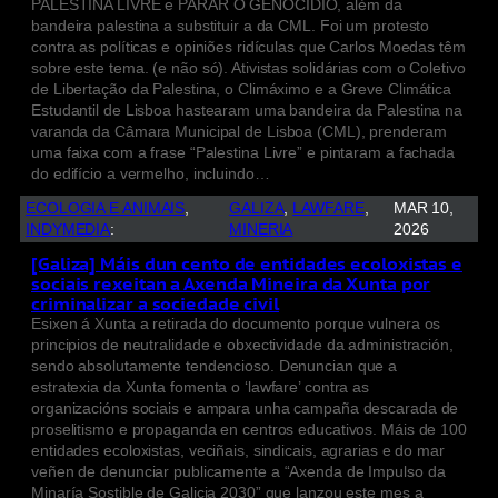
PALESTINA LIVRE e PARAR O GENOCÍDIO, além da
bandeira palestina a substituir a da CML. Foi um protesto
contra as políticas e opiniões ridículas que Carlos Moedas têm
sobre este tema. (e não só). Ativistas solidárias com o Coletivo
de Libertação da Palestina, o Climáximo e a Greve Climática
Estudantil de Lisboa hastearam uma bandeira da Palestina na
varanda da Câmara Municipal de Lisboa (CML), prenderam
uma faixa com a frase “Palestina Livre” e pintaram a fachada
do edifício a vermelho, incluindo…
ECOLOGIA E ANIMAIS
, 
GALIZA
, 
LAWFARE
, 
MAR 10,
INDYMEDIA
:
MINERIA
2026
[Galiza] Máis dun cento de entidades ecoloxistas e
sociais rexeitan a Axenda Mineira da Xunta por
criminalizar a sociedade civil
Esixen á Xunta a retirada do documento porque vulnera os
principios de neutralidade e obxectividade da administración,
sendo absolutamente tendencioso. Denuncian que a
estratexia da Xunta fomenta o ‘lawfare’ contra as
organizacións sociais e ampara unha campaña descarada de
proselitismo e propaganda en centros educativos. Máis de 100
entidades ecoloxistas, veciñais, sindicais, agrarias e do mar
veñen de denunciar publicamente a “Axenda de Impulso da
Minaría Sostible de Galicia 2030” que lanzou este mes a