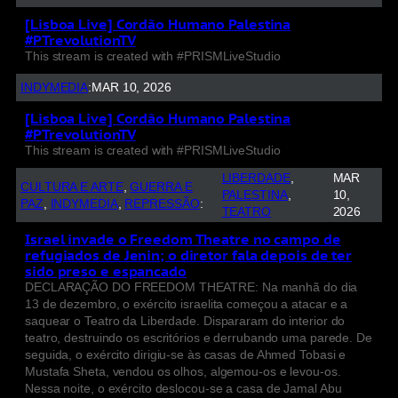
[Lisboa Live] Cordão Humano Palestina
#PTrevolutionTV
This stream is created with #PRISMLiveStudio
INDYMEDIA
:
MAR 10, 2026
[Lisboa Live] Cordão Humano Palestina
#PTrevolutionTV
This stream is created with #PRISMLiveStudio
LIBERDADE
, 
MAR
CULTURA E ARTE
, 
GUERRA E
PALESTINA
, 
10,
PAZ
, 
INDYMEDIA
, 
REPRESSÃO
:
TEATRO
2026
Israel invade o Freedom Theatre no campo de
refugiados de Jenin; o diretor fala depois de ter
sido preso e espancado
DECLARAÇÃO DO FREEDOM THEATRE: Na manhã do dia
13 de dezembro, o exército israelita começou a atacar e a
saquear o Teatro da Liberdade. Dispararam do interior do
teatro, destruindo os escritórios e derrubando uma parede. De
seguida, o exército dirigiu-se às casas de Ahmed Tobasi e
Mustafa Sheta, vendou os olhos, algemou-os e levou-os.
Nessa noite, o exército deslocou-se a casa de Jamal Abu