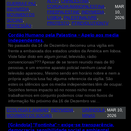
ALTPT
, 
CHPALESTINA
, 
GUERRA E PAZ
, 
CORDAOHUMANOPALESTINA
, 
MAR
INDYMEDIA
, 
FREEPALESTINE
, 
INDYMEDIA
, 
10,
MOVIMENTOS
LISBOA
, 
PALESTINALIVRE
, 
2026
SOCIAIS
, 
PROTESTO
, 
PTREVOLUTIONTV
REPRESSÃO
:
Cordão Humano pela Palestina – Apelo aos media
independentes.
No passado dia 14 de Dezembro decorreu uma vigília em
frente a embaixada dos estados unidos da América em lisboa.
Viste falar disto em algum jornal, televisão, rádio
convencionais??? Apesar de se terem reunido mais de 80
pessoas, e um enorme aparato policial nenhum canal de
televisão apareceu, Mesmo sendo em horário nobre e nem a
própria agência lusa faz alguma referencia da vigília. São
estes os silêncios que os media independentes têm de ocupar.
Sozinhos temos impacto só no nosso nicho mas se
trabalharmos em conjunto podemos criar novos fluxos de
informação No próximo dia 16 de Dezembro vai…
ECOLOGIA E ANIMAIS
, 
INDYMEDIA
, 
GRÂNDOLA
, 
MAR 10,
MOVIMENTOS SOCIAIS
:
MINAS
2026
[Grândola] “Fontinha” – exige-se transparência,
democracia, sensibilidade social e ambiental