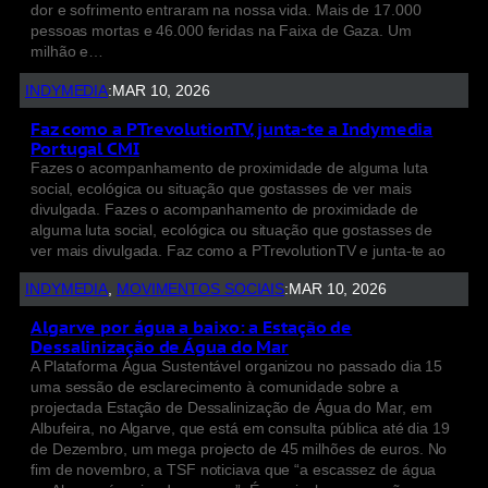
dor e sofrimento entraram na nossa vida. Mais de 17.000
pessoas mortas e 46.000 feridas na Faixa de Gaza. Um
milhão e…
INDYMEDIA
:
MAR 10, 2026
Faz como a PTrevolutionTV, junta-te a Indymedia
Portugal CMI
Fazes o acompanhamento de proximidade de alguma luta
social, ecológica ou situação que gostasses de ver mais
divulgada. Fazes o acompanhamento de proximidade de
alguma luta social, ecológica ou situação que gostasses de
ver mais divulgada. Faz como a PTrevolutionTV e junta-te ao
INDYMEDIA
, 
MOVIMENTOS SOCIAIS
:
MAR 10, 2026
Algarve por água a baixo: a Estação de
Dessalinização de Água do Mar
A Plataforma Água Sustentável organizou no passado dia 15
uma sessão de esclarecimento à comunidade sobre a
projectada Estação de Dessalinização de Água do Mar, em
Albufeira, no Algarve, que está em consulta pública até dia 19
de Dezembro, um mega projecto de 45 milhões de euros. No
fim de novembro, a TSF noticiava que “a escassez de água