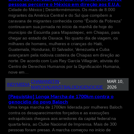
pessoas percorre o México em direção aos E.U.A.
Cidade do México | Desinformémonos. Os mais de 8.000
migrantes da América Central e do Sul que compõem a
caravana de migrantes conhecida como “Êxodo da Pobreza”
continuaram sua jornada no início da manhã de hoje do
município de Escuintla para Mapastepec, em Chiapas, para
chegar ao estado de Oaxaca. No quarto dia de viagem, os
milhares de homens, mulheres e crianças do Haiti,
Guatemala, Honduras, El Salvador, Venezuela e Cuba
avançaram pela rodovia costeira de Chiapas em direção ao
norte. De acordo com Luis Rey García Villagrán, ativista do
Centro de Derechos Humanos por la Dignificación Humana,
nove em…
CHAMANSITIN
, 
MAR 10,
INDYMEDIA
:
MARCHAGAINSTBALOCHGENOCIDE
2026
[Paquistão] Longa Marcha de 1700km contra o
genocídio do povo Baloch
Uma longa marcha de 1700km liderada por mulheres Baloch
contra os desaparecimentos forçados e as execuções
extrajudiciais chegava aos arredores da capital federal na
quarta-feira, ao Clube Nacional de Imprensa. Mais de 300
pessoas foram presas. A marcha começou no início de