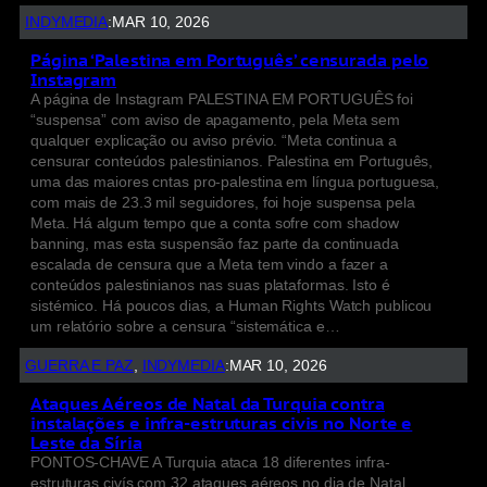
INDYMEDIA
:
MAR 10, 2026
Página ‘Palestina em Português’ censurada pelo
Instagram
A página de Instagram PALESTINA EM PORTUGUÊS foi
“suspensa” com aviso de apagamento, pela Meta sem
qualquer explicação ou aviso prévio. “Meta continua a
censurar conteúdos palestinianos. Palestina em Português,
uma das maiores cntas pro-palestina em língua portuguesa,
com mais de 23.3 mil seguidores, foi hoje suspensa pela
Meta. Há algum tempo que a conta sofre com shadow
banning, mas esta suspensão faz parte da continuada
escalada de censura que a Meta tem vindo a fazer a
conteúdos palestinianos nas suas plataformas. Isto é
sistémico. Há poucos dias, a Human Rights Watch publicou
um relatório sobre a censura “sistemática e…
GUERRA E PAZ
, 
INDYMEDIA
:
MAR 10, 2026
Ataques Aéreos de Natal da Turquia contra
instalações e infra-estruturas civis no Norte e
Leste da Síria
PONTOS-CHAVE A Turquia ataca 18 diferentes infra-
estruturas civís com 32 ataques aéreos no dia de Natal,