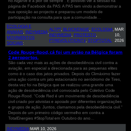
no Algarve é a pior de sempre”. É possivel ver a sessão na
página de Facebook da PAS: A PAS tem vindo a demonstrar a
sua oposição ao projecto e preparou um modelo de
participação na consulta para que a comunidade…
ECOLOGIA E
ALTPT
, 
BLOCKENGIE
, 
ECOLOGIA
, 
MAR
ANIMAIS
, 
INDYMEDIA
, 
INDYMEDIA
, 
PROTESTO
, 
10,
MOVIMENTOS
PTREVOLUTIONTV
, 
STOPTOTAL
2026
SOCIAIS
:
Code Rouge-Rood, cá foi um avião na Bélgica foram
2 aeroportos.
São cada vez mais as ações de desobediência civil contra a
aviação, em especial a direcionada para as pequenas elites
como é o caso dos jatos privados. Depois do Climáximo fazer
uma ação contra um jato estacionado no aeródromo de Tires,
desta vez foi na Bélgica que se realizou uma grande uma
ação de desobediência civil convocada pelo Coletivo Code
Rouge-Rood. “Code Red é um movimento de desobediência
civil criado por ativistas e apoiado por diferentes organizações
e grupos de ação. Juntos, clamamos pela desobediência civil.“
Depois de um primeiro código vermelho em contra a
TotalEnergies #StopTotal em Outubro do ano…
INDYMEDIA
:
MAR 10, 2026