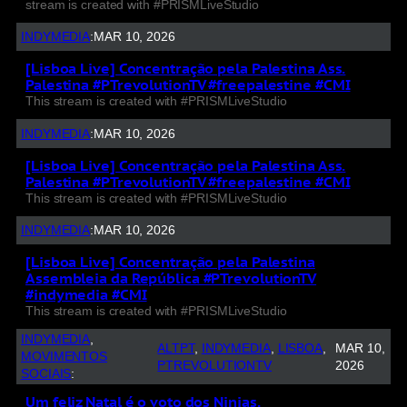
stream is created with #PRISMLiveStudio
INDYMEDIA
:
MAR 10, 2026
[Lisboa Live] Concentração pela Palestina Ass.
Palestina #PTrevolutionTV #freepalestine #CMI
This stream is created with #PRISMLiveStudio
INDYMEDIA
:
MAR 10, 2026
[Lisboa Live] Concentração pela Palestina Ass.
Palestina #PTrevolutionTV #freepalestine #CMI
This stream is created with #PRISMLiveStudio
INDYMEDIA
:
MAR 10, 2026
[Lisboa Live] Concentração pela Palestina
Assembleia da República #PTrevolutionTV
#indymedia #CMI
This stream is created with #PRISMLiveStudio
INDYMEDIA
, 
ALTPT
, 
INDYMEDIA
, 
LISBOA
, 
MAR 10,
MOVIMENTOS
PTREVOLUTIONTV
2026
SOCIAIS
:
Um feliz Natal é o voto dos Ninjas.