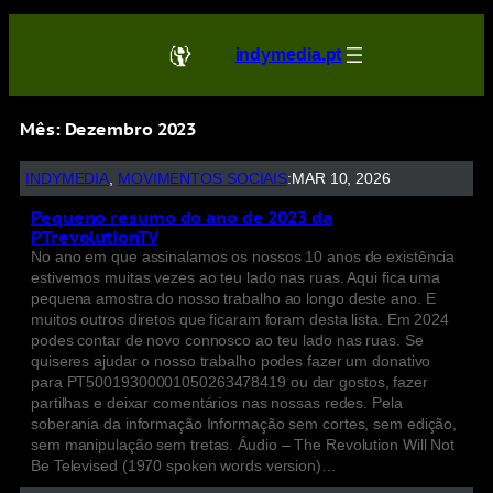
indymedia.pt
Mês:
Dezembro 2023
INDYMEDIA
, 
MOVIMENTOS SOCIAIS
:
MAR 10, 2026
Pequeno resumo do ano de 2023 da
PTrevolutionTV
No ano em que assinalamos os nossos 10 anos de existência
estivemos muitas vezes ao teu lado nas ruas. Aqui fica uma
pequena amostra do nosso trabalho ao longo deste ano. E
muitos outros diretos que ficaram foram desta lista. Em 2024
podes contar de novo connosco ao teu lado nas ruas. Se
quiseres ajudar o nosso trabalho podes fazer um donativo
para PT50019300001050263478419 ou dar gostos, fazer
partilhas e deixar comentários nas nossas redes. Pela
soberania da informação Informação sem cortes, sem edição,
sem manipulação sem tretas. Áudio – The Revolution Will Not
Be Televised (1970 spoken words version)…