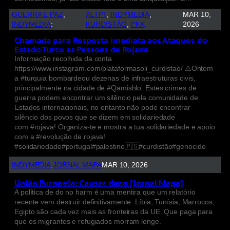
GUERRA E PAZ
, 
ALTPT
, 
INDYMEDIA
, 
MAR 10,
INDYMEDIA
:
KURDISTÃO
, 
PKK
2026
Chamada para Resposta imediata aos Ataques do
Estado Turco as Pessoas de Rojava
Informação recolhida da conta
https://www.instagram.com/plataformasoli_curdistao/ ⚠️Ontem
a #turquia bombardeou dezenas de infraestruturas civis,
principalmente na cidade de #Qamishlo. Estes crimes de
guerra podem encontrar um silêncio pela comunidade de
Estados internacionais, no entanto não pode encontrar
silêncio dos povos que se dizem em solidariedade
com #rojava! Organiza-te e mostra a tua solidariedade e apoio
com a #revolução de rojava!
#solidariedade#portugal#palestine🇵🇸#curdistão#genocide
INDYMEDIA
:
JORNAL MAPA
MAR 10, 2026
União Europeia: Causar dano [Jornal Mapa]
A política de do no harm é uma mentira que um relatório
recente vem destruir definitivamente. Líbia, Tunísia, Marrocos,
Egipto são cada vez mais as fronteiras da UE. Que paga para
que os migrantes e refugiados morram longe.