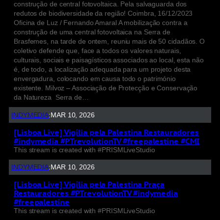
construção de central fotovoltaica. Pela salvaguarda dos
redutos de biodiversidade da região! Coimbra, 16/12/2023
Oficina de Luz / Fernando Amaral A mobilização contra a
construção de uma central fotovoltaica na Serra de
Brasfemes, na tarde de ontem, reuniu mais de 50 cidadãos. O
coletivo defende que, face a todos os valores naturais,
culturais, sociais e paisagísticos associados ao local, esta não
é, de todo, a localização adequada para um projeto desta
envergadura, colocando em causa todo o património
existente. Milvoz – Associação de Protecção e Conservação
da Natureza Serra de…
INDYMEDIA
:
MAR 10, 2026
[Lisboa Live] Vigília pela Palestina Restauradores
#indymedia #PTrevolutionTV #freepalestine #CMI
This stream is created with #PRISMLiveStudio
INDYMEDIA
:
MAR 10, 2026
[Lisboa Live] Vigília pela Palestina Praça
Restauradores #PTrevolutionTV #indymedia
#freepalestine
This stream is created with #PRISMLiveStudio