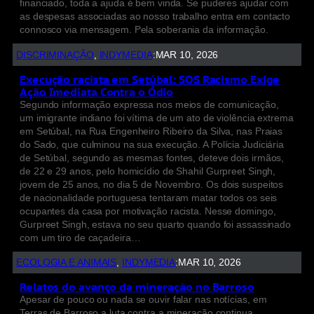
financiado, toda a ajuda é bem vinda. Se puderes ajudar com
as despesas associadas ao nosso trabalho entra em contacto
connosco via mensagem. Pela soberania da informação.
DISCRIMINAÇÃO
, 
INDYMEDIA
:
MAR 10, 2026
Execução racista em Setúbal: SOS Racismo Exige
Ação Imediata Contra o Ódio
Segundo informação expressa nos meios de comunicação,
um imigrante indiano foi vítima de um ato de violência extrema
em Setúbal, na Rua Engenheiro Ribeiro da Silva, nas Praias
do Sado, que culminou na sua execução. A Polícia Judiciária
de Setúbal, segundo as mesmas fontes, deteve dois irmãos,
de 22 e 29 anos, pelo homicídio de Shahil Gurpreet Singh,
jovem de 25 anos, no dia 5 de Novembro. Os dois suspeitos
de nacionalidade portuguesa tentaram matar todos os seis
ocupantes da casa por motivação racista. Nesse domingo,
Gurpreet Singh, estava no seu quarto quando foi assassinado
com um tiro de caçadeira…
ECOLOGIA E ANIMAIS
, 
INDYMEDIA
:
MAR 10, 2026
Relatos do avanço da mineração no Barroso
Apesar de pouco ou nada se ouvir falar nas notícias, em
Terras de Barroso a luta contra a mineração continua