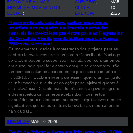
ECOLOGIA E ANIMAIS
, 
ALENTEJO
, 
MAR
INDYMEDIA
, 
MOVIMENTOS
CERCAL
, 
10,
SOCIAIS
:
ENERGIA
2026
Movimentos de cidadãos pedem suspensão
imediata dos projetos de licenciamento das
centrais fotovoltaicas previstas para as freguesias
do Cercal do Alentejo e de S. Domingos e Parque
Eólico de Morgavel
Os movimentos ligados à contestação dos projetos para as
centrais fotovoltaicas previstas para o Concelho de Santiago
do Cacém pedem a suspensão imediata dos licenciamentos
em curso, seja qual for o estado em que se encontrem. Irão
também constituir-se assistentes no processo de inquérito
n.º581/19.5 TELSB e enviar para esse inquérito um conjunto
de informação que o titular da ação penal ajuizará quanto à
sua relevância. Durante mais de três anos o governo ignorou
e desrespeitou os inúmeros apelos dos movimentos
signatários para os impactos negativos, significativos e muito
significativos que estas centrais fotovoltaicas e eólica teriam
na vida das…
INDYMEDIA
:
MAR 10, 2026
Êxodo da Pobreza: Caravana Migrante com 10.000