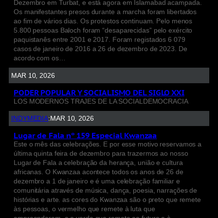
Dezembro em Turbat, e está agora em Islamabad acampada.
Os manifestantes presos durante a marcha foram libertados
ao fim de vários dias. Os protestos continuam. Pelo menos
5.800 pessoas Baloch foram “desaparecidas” pelo exército
paquistanês entre 2001 e 2017. Foram registados 6 079
casos de janeiro de 2016 a 26 de dezembro de 2023. De
acordo com os…
MAR 10, 2026
PODER POPULAR Y SOCIALISMO DEL SIGLO XXI
LOS MODERNOS TRAJES DE LA SOCIALDEMOCRACIA
INDYMEDIA
:
MAR 10, 2026
Lugar de Fala nº 159 Especial Kwanzaa
Este o mês das celebrações. E por esse motivo reservamos a
última quinta feira de dezembro para trazermos ao nosso
Lugar de Fala a celebração da herança, união e cultura
africanas. O Kwanzaa acontece todos os anos de 26 de
dezembro a 1 de janeiro e é uma celebração familiar e
comunitária através de música, dança, poesia, narrações de
histórias e arte. as cores do Kwanzaa são o preto que remete
às pessoas, o vermelho que remete à luta que