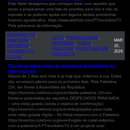
Este Natal desejamos que consigas estar com aqueles que
amas e preparamos uma lista de prendas para nós e não só,
espreita e se puderes ajudar em alguma destas prendinhas
ficamos agradecidos. https://www.wishlistr.com/PTrevolutionTV
Pela soberania da informação.
GUERRA E PAZ
, 
ALTPT
, 
FREEPALESTINE
, 
HABITAÇÃO
, 
MAR
INDYMEDIA
, 
LISBOA
, 
INDYMEDIA
, 
10,
PALESTINA
, 
PALESTINALIVRE
, 
MOVIMENTOS
2026
PROTESTO
SOCIAIS
:
Se não puderes marcar presença acompanha os
nossos lives.
Depois de 2 dias sem lives é já hoje que voltamos à rua. Estes
são os nossos planos para os próximos dias. Pela Palestina,
15h, em frente à Assembleia da República
https://eventos.coletivos.org/event/pela-palestina-15h-em-
frente-a-assembleia-da-republica DESPEJADOS PARA NADA
– uma visita guiada (ainda a espera de confirmação)
https://eventos.coletivos.org/event/despejados-para-nada-
uma-visita-guiada Vigília – No Natal estamos com a Palestina
https://eventos.coletivos.org/event/vigilia-no-natal-estamos-
com-a-palestina A PTrevolutionTV é um projecto auto