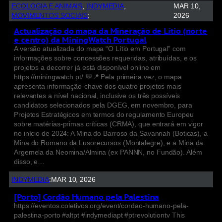
ECOLOGIA E ANIMAIS
, 
INDYMEDIA
, 
MAR 10,
MOVIMENTOS SOCIAIS
:
2026
Actualização do mapa da Mineração de Lítio (norte
e centro) da MiningWatch Portugal
A versão atualizada do mapa “O Lítio em Portugal” com
informações sobre concessões requeridas, atribuídas, e os
projetos a decorrer já está disponível online em
https://miningwatch.pt/ 💬📍 Pela primeira vez, o mapa
apresenta informação-chave dos quatro projetos mais
relevantes a nível nacional, inclusive os três possíveis
candidatos selecionados pela DGEG, em novembro, para
Projetos Estratégicos em termos do regulamento Europeu
sobre matérias-primas críticas (CRMA), que entrará em vigor
no início de 2024: A Mina do Barroso da Savannah (Boticas), a
Mina do Romano da Lusorecursos (Montalegre), e a Mina da
Argemela da Neomina/Almina (ex PANNN, no Fundão). Além
disso, e…
INDYMEDIA
:
MAR 10, 2026
[Porto] Cordão Humano pela Palestina
https://eventos.coletivos.org/event/cordao-humano-pela-
palestina-porto #altpt #indymediapt #ptrevolutiontv This