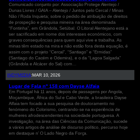
Comunicado conjunto por: Associação Protege Alentejo /
Dunas Livres / GAIA – Alentejo / Juntos pelo Cercal / Minas
Não / Roda Inquieta; sobre o pedido de atribuição de direitos
de prospeção e pesquisa mineira na área denominada
“Fontinha”, em Grândola, Setúbal. O Litoral Alentejano está a
ser sacrificado em nome dos interesses económicos, com
graves consequências para quem aqui vive e trabalha. As
minas têm estado na mira e não estão fora desta equação, é
assim com o projeto “Cercal”, “Santiago” e “Ermidas”
(Santiago do Cacém e Odemira), e o da “Lagoa Salgada”
(Grândola e Alcácer do Sal) com…
INDYMEDIA
:
MAR 10, 2026
Lugar de Fala nº 158 com Dayse Alfaia
Em Portugal há 11 anos, depois de passagens por Angola,
Moçambique, África do Sul e Cabo Verde, a brasileira Dayse
Alfaia tem focado a sua pesquisa de doutoramento no
fenómeno do Colorismo, centrando-se na experiência de
mulheres afrodescendentes na sociedade portuguesa. A
investigação, na área das Ciências da Comunicação, sucede
a vários artigos de análise de discurso político, percurso hoje
em destaque n’ O Lado Negro da Força.