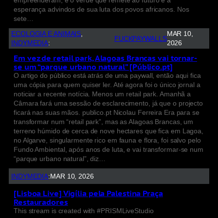
empreenderam, e o verde que remete ao futuro e à
esperança advindos de sua luta dos povos africanos. Nos
sete…
ECOLOGIA E ANIMAIS
, 
MAR 10,
FUCKPAYWALLS
INDYMEDIA
:
2026
Em vez de retail park, Alagoas Brancas vai tornar-
se um “parque urbano natural” [Público.pt]
O artigo do público está atrás de uma paywall, então aqui fica
uma cópia para quem quiser ler. Até agora foi o único jornal a
noticiar a recente notícia. Menos um retail park. Amanhã a
Câmara fará uma sessão de esclarecimento, já que o projecto
ficará nas suas mãos. publico.pt Nicolau Ferreira Era para se
transformar num “retail park”, mas as Alagoas Brancas, um
terreno húmido de cerca de nove hectares que fica em Lagoa,
no Algarve, singularmente rico em fauna e flora, foi salvo pelo
Fundo Ambiental, após anos de luta, e vai transformar-se num
“parque urbano natural”, diz…
INDYMEDIA
:
MAR 10, 2026
[Lisboa Live] Vigília pela Palestina Praça
Restauradores
This stream is created with #PRISMLiveStudio