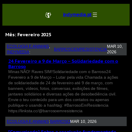
indymedia.pt
Mês:
Fevereiro 2025
ECOLOGIA E ANIMAIS
, 
MAR 10,
BARROSOEMRESISTENCIA
INDYMEDIA
:
2026
24 Fevereiro a 9 de Março – Solidariedade com o
Barroso
Minas NÃO! Raves SIM!Solidariedade com o Barroso24
Fevereiro a 9 de Março – Lutar pela vida Chamada a ações
de solidariedade de 24 de fevereiro até 9 de março, com
banners, vídeos, fotos, conversas, exibições de filmes,
jantares solidários e diversas ações de desobediência civil.
Envie o teu conteúdo para um dos contatos ou apenas
publique-o usando a hashtag: #BarrosoEmResistencia
https://linksta.cc/@barrosoemresistencia
ECOLOGIA E ANIMAIS
:
BARROSO
MAR 10, 2026
[Comunicado] Sobre a resolução fundamentada