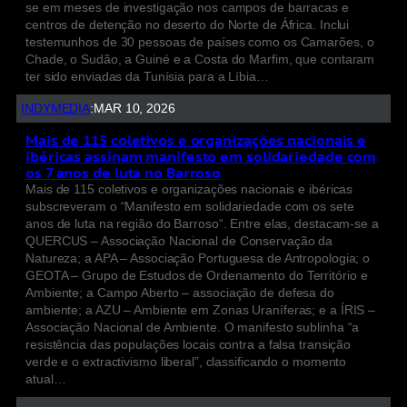
se em meses de investigação nos campos de barracas e
centros de detenção no deserto do Norte de África. Inclui
testemunhos de 30 pessoas de países como os Camarões, o
Chade, o Sudão, a Guiné e a Costa do Marfim, que contaram
ter sido enviadas da Tunísia para a Líbia…
INDYMEDIA
:
MAR 10, 2026
Mais de 115 coletivos e organizações nacionais e
ibéricas assinam manifesto em solidariedade com
os 7 anos de luta no Barroso
Mais de 115 coletivos e organizações nacionais e ibéricas
subscreveram o “Manifesto em solidariedade com os sete
anos de luta na região do Barroso“. Entre elas, destacam-se a
QUERCUS – Associação Nacional de Conservação da
Natureza; a APA – Associação Portuguesa de Antropologia; o
GEOTA – Grupo de Estudos de Ordenamento do Território e
Ambiente; a Campo Aberto – associação de defesa do
ambiente; a AZU – Ambiente em Zonas Uraníferas; e a ÍRIS –
Associação Nacional de Ambiente. O manifesto sublinha “a
resistência das populações locais contra a falsa transição
verde e o extractivismo liberal”, classificando o momento
atual…