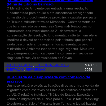
(Mina de Lítio no Barroso)
O Ministério do Ambiente deu entrada a uma resolução
fundamentada para anular o ato suspensivo em vigor com
admissão de procedimento de providência cautelar por parte
do Tribunal Administrativo de Mirandela. Contrariamente ao
que foi anunciado pela empresa Savannah Resources no
comunicado aos investidores de 21 de fevereiro, a
apresentação de resolução fundamentada não tem um efeito
imediato e deverá ser apreciada pelo tribunal, que poderá
ainda desconsiderar os argumentos apresentados pelo
Ministério do Ambiente (ver norma legal vigente). Mais uma
vez, a empresa comunica o que lhe convém em vez de se
cingir aos factos. As comunidades de Covas…
CULTURA E ARTE
, 
ECOLOGIA E ANIMAIS
, 
MAR 10,
HABITAÇÃO
, 
REPRESSÃO
:
2026
UE acusada de cumplicidade com comércio de
escravos
Um novo relatório expôs as ligações directas entre a venda de
migrantes como escravos na Líbia e as políticas de fronteiras
da UE. O relatório intitulado “Tráfico de Estado: Expulsão e
venda de migrantes da Tunísia para a Líbia” (State Trafficking:
Expulsion and Sale of Migrants from Tunisia to Libya) baseia-