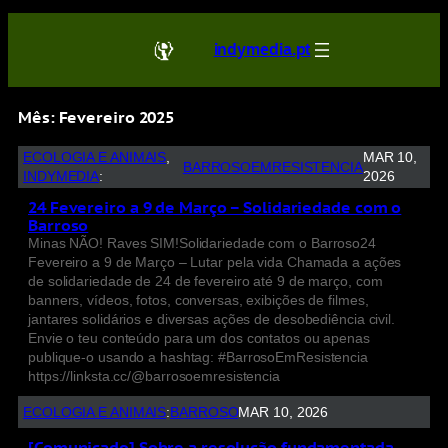
indymedia.pt
Mês:
Fevereiro 2025
ECOLOGIA E ANIMAIS
, 
MAR 10,
BARROSOEMRESISTENCIA
INDYMEDIA
:
2026
24 Fevereiro a 9 de Março – Solidariedade com o
Barroso
Minas NÃO! Raves SIM!Solidariedade com o Barroso24
Fevereiro a 9 de Março – Lutar pela vida Chamada a ações
de solidariedade de 24 de fevereiro até 9 de março, com
banners, vídeos, fotos, conversas, exibições de filmes,
jantares solidários e diversas ações de desobediência civil.
Envie o teu conteúdo para um dos contatos ou apenas
publique-o usando a hashtag: #BarrosoEmResistencia
https://linksta.cc/@barrosoemresistencia
ECOLOGIA E ANIMAIS
:
BARROSO
MAR 10, 2026
[Comunicado] Sobre a resolução fundamentada