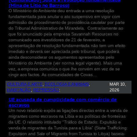
(Mina de Lítio no Barroso)
O Ministério do Ambiente deu entrada a uma resolução
fundamentada para anular o ato suspensivo em vigor com
admissão de procedimento de providência cautelar por parte
do Tribunal Administrativo de Mirandela. Contrariamente ao
que foi anunciado pela empresa Savannah Resources no
comunicado aos investidores de 21 de fevereiro, a
apresentação de resolução fundamentada não tem um efeito
imediato e deverá ser apreciada pelo tribunal, que poderá
ainda desconsiderar os argumentos apresentados pelo
Ministério do Ambiente (ver norma legal vigente). Mais uma
vez, a empresa comunica o que lhe convém em vez de se
cingir aos factos. As comunidades de Covas…
CULTURA E ARTE
, 
ECOLOGIA E ANIMAIS
, 
MAR 10,
HABITAÇÃO
, 
REPRESSÃO
:
2026
UE acusada de cumplicidade com comércio de
escravos
Um novo relatório expôs as ligações directas entre a venda de
migrantes como escravos na Líbia e as políticas de fronteiras
da UE. O relatório intitulado “Tráfico de Estado: Expulsão e
venda de migrantes da Tunísia para a Líbia” (State Trafficking:
Expulsion and Sale of Migrants from Tunisia to Libya) baseia-