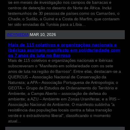
se em meses de investigação nos campos de barracas e
centros de detenção no deserto do Norte de África. Inclui
testemunhos de 30 pessoas de países como os Camarões, o
Chade, o Sudão, a Guiné e a Costa do Marfim, que contaram
ter sido enviadas da Tunísia para a Líbia…
INDYMEDIA
:
MAR 10, 2026
Mais de 115 coletivos e organizações nacionais e
ibéricas assinam manifesto em solidariedade com
os 7 anos de luta no Barroso
Mais de 115 coletivos e organizações nacionais e ibéricas
subscreveram o “Manifesto em solidariedade com os sete
anos de luta na região do Barroso“. Entre elas, destacam-se a
QUERCUS – Associação Nacional de Conservação da
Natureza; a APA – Associação Portuguesa de Antropologia; o
GEOTA – Grupo de Estudos de Ordenamento do Território e
Ambiente; a Campo Aberto – associação de defesa do
ambiente; a AZU – Ambiente em Zonas Uraníferas; e a ÍRIS –
Associação Nacional de Ambiente. O manifesto sublinha “a
resistência das populações locais contra a falsa transição
verde e o extractivismo liberal”, classificando o momento
atual…