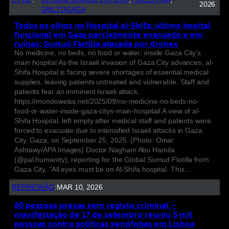
2026
SAILTOGAZA
Todos os olhos no Hospital al-Shifa: último hopital
funcional em Gaza parcialmente evacuado e em
ruínas; Sumud Flotilla atacada por drones
No medicine, no beds, no food or water: inside Gaza City’s
main hospital As the Israeli invasion of Gaza City advances, al-
Shifa Hospital is facing severe shortages of essential medical
supplies, leaving patients untreated and vulnerable. Staff and
patients fear an imminent Israeli attack.
https://mondoweiss.net/2025/09/no-medicine-no-beds-no-
food-or-water-inside-gaza-citys-main-hospital/ A view of al-
Shifa Hospital, left empty after medical staff and patients were
forced to evacuate due to intensified Israeli attacks in Gaza
City, Gaza, on September 25, 2025. (Photo: Omar
Ashtawy/APA Images) Doctor Nagham Abu Hamila
(@pal.humanity), reporting for the Global Sumud Flotilla from
Gaza City. “All eyes must be on Al-Shifa hospital. This…
REPRESSÃO
:
MAR 10, 2026
80 pessoas presas sem registo criminal –
manifestação de 17 de setembro reuniu 5 mil
pessoas contra políticas xenófobas em Lisboa