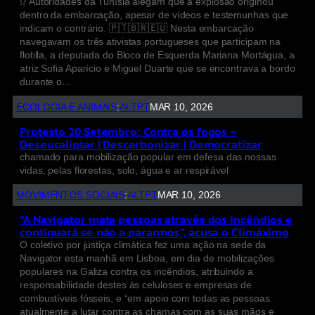
⁉️ Autoridades da Tunísia alegam que a explosão originou
dentro da embarcação, apesar de vídeos e testemunhas que
indicam o contrário. 🇵🇹🇧🇷🇪🇺 Nesta embarcação
navegavam os três ativistas portugueses que participam na
flotilla, a deputada do Bloco de Esquerda Mariana Mortágua, a
atriz Sofia Aparício e Miguel Duarte que se encontrava a bordo
durante o…
ECOLOGIA E ANIMAIS
:
ALTPT
MAR 10, 2026
Protesto 20 Setembro: Contra os fogos –
Deseucaliptar | Descarbonizar | Democratizar
chamado para mobilização popular em defesa das nossas
vidas, pelas florestas, solo, água e ar respirável
MOVIMENTOS SOCIAIS
:
ALTPT
MAR 10, 2026
“A Navigator mata pessoas através dos incêndios e
continuará se não a pararmos”, acusa o Climáximo
O coletivo por justiça climática fez uma ação na sede da
Navigator esta manhã em Lisboa, em dia de mobilizações
populares na Galiza contra os incêndios, atribuindo a
responsabilidade destes às celuloses e empresas de
combustíveis fósseis, e “em apoio com todas as pessoas
atualmente a lutar contra as chamas com as suas mãos e