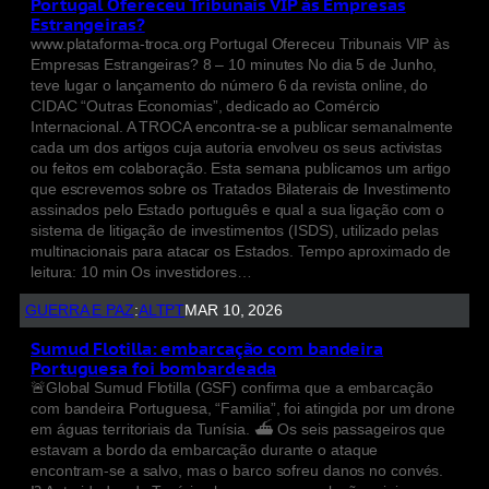
Portugal Ofereceu Tribunais VIP às Empresas
Estrangeiras?
www.plataforma-troca.org Portugal Ofereceu Tribunais VIP às
Empresas Estrangeiras? 8 – 10 minutes No dia 5 de Junho,
teve lugar o lançamento do número 6 da revista online, do
CIDAC “Outras Economias”, dedicado ao Comércio
Internacional. A TROCA encontra-se a publicar semanalmente
cada um dos artigos cuja autoria envolveu os seus activistas
ou feitos em colaboração. Esta semana publicamos um artigo
que escrevemos sobre os Tratados Bilaterais de Investimento
assinados pelo Estado português e qual a sua ligação com o
sistema de litigação de investimentos (ISDS), utilizado pelas
multinacionais para atacar os Estados. Tempo aproximado de
leitura: 10 min Os investidores…
GUERRA E PAZ
:
ALTPT
MAR 10, 2026
Sumud Flotilla: embarcação com bandeira
Portuguesa foi bombardeada
🚨Global Sumud Flotilla (GSF) confirma que a embarcação
com bandeira Portuguesa, “Familia”, foi atingida por um drone
em águas territoriais da Tunísia. ⛴️ Os seis passageiros que
estavam a bordo da embarcação durante o ataque
encontram-se a salvo, mas o barco sofreu danos no convés.