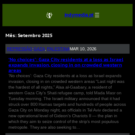
indymedia.pt
Mês:
Setembro 2025
REPRESSÃO
:
GAZA
, 
PALESTINA
MAR 10, 2026
‘No choices’: Gaza City residents at a loss as Israel
expands invasion, closing in on crowded western
areas
‘No choices’: Gaza City residents at a loss as Israel expands
invasion, closing in on crowded western areas “Last night was
the hardest of all nights,” Alaa al-Gaabary, a resident of
western Gaza City’s Shati refugee camp, told Mada Masr on
Tuesday morning. The Israeli military announced that it had
struck over 800 Hamas targets and hundreds of people across
Gaza City on Monday night, as officials in Tel Aviv declared a
new operational level of Gideon’s Chariots II — the plan in
which they aim to seize control of the strip’s most populous
metropole. They are also seeking to…