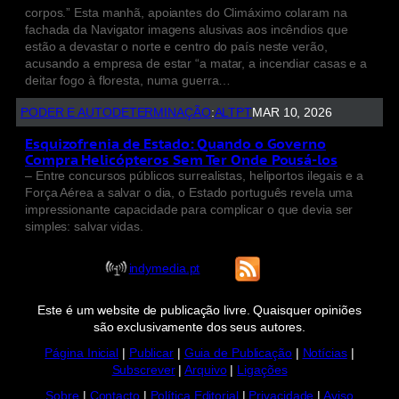
corpos.” Esta manhã, apoiantes do Climáximo colaram na
fachada da Navigator imagens alusivas aos incêndios que
estão a devastar o norte e centro do país neste verão,
acusando a empresa de estar “a matar, a incendiar casas e a
deitar fogo à floresta, numa guerra…
PODER E AUTODETERMINAÇÃO
:
ALTPT
MAR 10, 2026
Esquizofrenia de Estado: Quando o Governo
Compra Helicópteros Sem Ter Onde Pousá-los
– Entre concursos públicos surrealistas, heliportos ilegais e a
Força Aérea a salvar o dia, o Estado português revela uma
impressionante capacidade para complicar o que devia ser
simples: salvar vidas.
indymedia.pt
Este é um website de publicação livre. Quaisquer opiniões
são exclusivamente dos seus autores.
Página Inicial
|
Publicar
|
Guia de Publicação
|
Notícias
|
Subscrever
|
Arquivo
|
Ligações
Sobre
|
Contacto
|
Política Editorial
|
Privacidade
|
Aviso