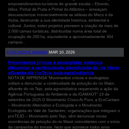
empreendimentos turísticos de grande escala – Etosoto,
Idiluz, Pinhal da Prata e Pinhal do Atlântico – ameaçam
descaracterizar irreversivelmente as aldeias do Meco e da
Azóia, destruindo a sua identidade histórica, ambiental e
cultural. Juntos, estes projetos preveem a criação de mais de
2.000 camas turísticas, distribuídas numa área total de
ocupação de 260 ha, equivalente a aproximadamente 364
campos…
ECOLOGIA E ANIMAIS
:
MAR 10, 2026
Movimentos cívicos e ecologistas voltam a
denunciar a continuidade da poluição do rio Maior,
afluente do rio Tejo, pela agroindústria
NOTA DE IMPRENSA “Movimentos cívicos e ecologistas
voltam a denunciar a continuidade da poluição do rio Maior,
afluente do rio Tejo, pela agroindústria requerendo a ação da
Agência Portuguesa do Ambiente e da IGAMAOT” 19 de
setembro de 2025 O Movimento Cívico Ar Puro, a EcoCartaxo
– Movimento Alternativo e Ecologista e o Movimento
Ecologista do Vale de Santarém, organizações que integram o
proTEJO – Movimento pelo Tejo, vêm denunciar novas
ocorrências de poluição do rio Maior coincidentes com o início
da campanha do tomate, facto que acontece todos anos