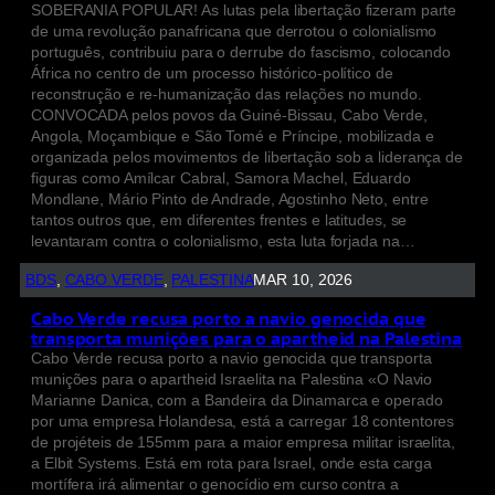
SOBERANIA POPULAR! As lutas pela libertação fizeram parte
de uma revolução panafricana que derrotou o colonialismo
português, contribuiu para o derrube do fascismo, colocando
África no centro de um processo histórico-político de
reconstrução e re-humanização das relações no mundo.
CONVOCADA pelos povos da Guiné-Bissau, Cabo Verde,
Angola, Moçambique e São Tomé e Príncipe, mobilizada e
organizada pelos movimentos de libertação sob a liderança de
figuras como Amílcar Cabral, Samora Machel, Eduardo
Mondlane, Mário Pinto de Andrade, Agostinho Neto, entre
tantos outros que, em diferentes frentes e latitudes, se
levantaram contra o colonialismo, esta luta forjada na…
BDS
, 
CABO VERDE
, 
PALESTINA
MAR 10, 2026
Cabo Verde recusa porto a navio genocida que
transporta munições para o apartheid na Palestina
Cabo Verde recusa porto a navio genocida que transporta
munições para o apartheid Israelita na Palestina «O Navio
Marianne Danica, com a Bandeira da Dinamarca e operado
por uma empresa Holandesa, está a carregar 18 contentores
de projéteis de 155mm para a maior empresa militar israelita,
a Elbit Systems. Está em rota para Israel, onde esta carga
mortífera irá alimentar o genocídio em curso contra a