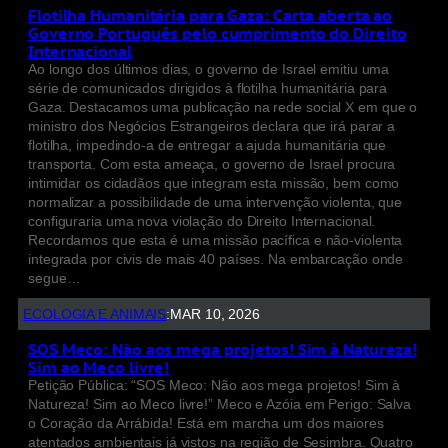
Flotilha Humanitária para Gaza: Carta aberta ao
Governo Português pelo cumprimento do Direito
Internacional
Ao longo dos últimos dias, o governo de Israel emitiu uma
série de comunicados dirigidos à flotilha humanitária para
Gaza. Destacamos uma publicação na rede social X em que o
ministro dos Negócios Estrangeiros declara que irá parar a
flotilha, impedindo-a de entregar a ajuda humanitária que
transporta. Com esta ameaça, o governo de Israel procura
intimidar os cidadãos que integram esta missão, bem como
normalizar a possibilidade de uma intervenção violenta, que
configuraria uma nova violação do Direito Internacional.
Recordamos que esta é uma missão pacífica e não-violenta
integrada por civis de mais 40 países. Na embarcação onde
segue…
ECOLOGIA E ANIMAIS
:
MAR 10, 2026
SOS Meco: Não aos mega projetos! Sim à Natureza!
Sim ao Meco livre!
Petição Pública: “SOS Meco: Não aos mega projetos! Sim à
Natureza! Sim ao Meco livre!” Meco e Azóia em Perigo: Salva
o Coração da Arrábida! Está em marcha um dos maiores
atentados ambientais já vistos na região de Sesimbra. Quatro