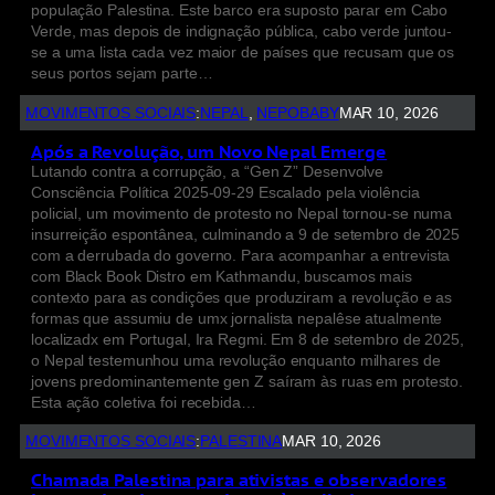
população Palestina. Este barco era suposto parar em Cabo
Verde, mas depois de indignação pública, cabo verde juntou-
se a uma lista cada vez maior de países que recusam que os
seus portos sejam parte…
MOVIMENTOS SOCIAIS
:
NEPAL
, 
NEPOBABY
MAR 10, 2026
Após a Revolução, um Novo Nepal Emerge
Lutando contra a corrupção, a “Gen Z” Desenvolve
Consciência Política 2025-09-29 Escalado pela violência
policial, um movimento de protesto no Nepal tornou-se numa
insurreição espontânea, culminando a 9 de setembro de 2025
com a derrubada do governo. Para acompanhar a entrevista
com Black Book Distro em Kathmandu, buscamos mais
contexto para as condições que produziram a revolução e as
formas que assumiu de umx jornalista nepalêse atualmente
localizadx em Portugal, Ira Regmi. Em 8 de setembro de 2025,
o Nepal testemunhou uma revolução enquanto milhares de
jovens predominantemente gen Z saíram às ruas em protesto.
Esta ação coletiva foi recebida…
MOVIMENTOS SOCIAIS
:
PALESTINA
MAR 10, 2026
Chamada Palestina para ativistas e observadores