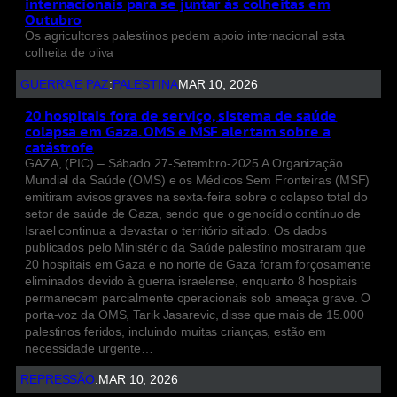
internacionais para se juntar às colheitas em
Outubro
Os agricultores palestinos pedem apoio internacional esta
colheita de oliva
GUERRA E PAZ
:
PALESTINA
MAR 10, 2026
20 hospitais fora de serviço, sistema de saúde
colapsa em Gaza. OMS e MSF alertam sobre a
catástrofe
GAZA, (PIC) – Sábado 27-Setembro-2025 A Organização
Mundial da Saúde (OMS) e os Médicos Sem Fronteiras (MSF)
emitiram avisos graves na sexta-feira sobre o colapso total do
setor de saúde de Gaza, sendo que o genocídio contínuo de
Israel continua a devastar o território sitiado. Os dados
publicados pelo Ministério da Saúde palestino mostraram que
20 hospitais em Gaza e no norte de Gaza foram forçosamente
eliminados devido à guerra israelense, enquanto 8 hospitais
permanecem parcialmente operacionais sob ameaça grave. O
porta-voz da OMS, Tarik Jasarevic, disse que mais de 15.000
palestinos feridos, incluindo muitas crianças, estão em
necessidade urgente…
REPRESSÃO
:
MAR 10, 2026