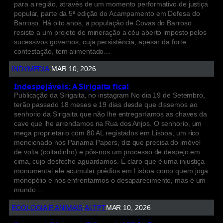
para a região, através de um momento performativo de justiça
popular, parte da 5ª edição do Acampamento em Defesa do
Barroso. Há oito anos, a população de Covas do Barroso
resiste a um projeto de mineração a céu aberto imposto pelos
sucessivos governos, cuja persistência, apesar da forte
contestação, tem alimentado…
INDYMEDIA
:
MAR 10, 2026
Indespejáveis: A Sirigaita fica!
Publicação da Sirigaita, no instagram No dia 19 de Setembro,
terão passado 18 meses e 19 dias desde que dissemos ao
senhorio da Sirigaita que não lhe entregaríamos as chaves da
cave que lhe arrendamos na Rua dos Anjos. O senhorio, um
mega proprietário com 80 AL registados em Lisboa, um rico
mencionado nos Panama Papers, diz que precisa do imóvel
de volta (coitadinho) e pôs-nos um processo de despejo em
cima, cujo desfecho aguardamos. É claro que é uma injustiça
monumental ele acumular prédios em Lisboa como quem joga
monopólio e nós enfrentarmos o desaparecimento, mas é um
mundo…
ECOLOGIA E ANIMAIS
:
ALTPT
MAR 10, 2026