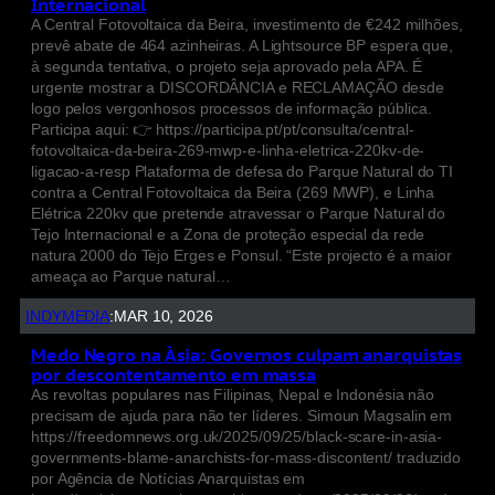
Internacional
A Central Fotovoltaica da Beira, investimento de €242 milhões,
prevê abate de 464 azinheiras. A Lightsource BP espera que,
à segunda tentativa, o projeto seja aprovado pela APA. É
urgente mostrar a DISCORDÂNCIA e RECLAMAÇÃO desde
logo pelos vergonhosos processos de informação pública.
Participa aqui: 👉 https://participa.pt/pt/consulta/central-
fotovoltaica-da-beira-269-mwp-e-linha-eletrica-220kv-de-
ligacao-a-resp Plataforma de defesa do Parque Natural do TI
contra a Central Fotovoltaica da Beira (269 MWP), e Linha
Elétrica 220kv que pretende atravessar o Parque Natural do
Tejo Internacional e a Zona de proteção especial da rede
natura 2000 do Tejo Erges e Ponsul. “Este projecto é a maior
ameaça ao Parque natural…
INDYMEDIA
:
MAR 10, 2026
Medo Negro na Àsia: Governos culpam anarquistas
por descontentamento em massa
As revoltas populares nas Filipinas, Nepal e Indonésia não
precisam de ajuda para não ter líderes. Simoun Magsalin em
https://freedomnews.org.uk/2025/09/25/black-scare-in-asia-
governments-blame-anarchists-for-mass-discontent/ traduzido
por Agência de Notícias Anarquistas em