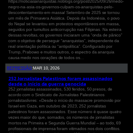
https://noticiasanarquistas.noblogs.org/post/2025/09/26/medo-
negro-na-asia-os-governos-culpam-os-anarquistas-pelo-
descontentamento-em-massa/ Setembro de 2025 se tornou
um mês de Primavera Asiática. Depois da Indonésia, o povo
do Nepal se levantou em protestos espontâneos em massa,
seguidos por tumultos anticorrupção nas Filipinas. Na esteira
dessas revoltas, os governos iniciaram uma “onda de pânico”
com o objetivo de perseguir “anarquistas”, independente da
real orientação política ou “antipolítica”. Configurado por
Trump, Prabowo e muitos outros, o espectro da anarquia
causa medo nos corações de todos os…
REPRESSÃO
:
MAR 10, 2026
252 Jornalistas Palestinos foram assassinados
desde o início da guerra genocida
252 jornalistas assassinados, 530 feridos, 50 presos, de
acordo com o Sindicato de Jornalistas Palestinianos
jornalistaslivres: «Desde o início do massacre promovido por
Israel em Gaza, em outubro de 2023, 252 jornalistas
palestinos foram assassinados. Esse número é quase quatro
vezes maior do que, somados, os números de jornalistas
mortos na Primeira e Segunda Guerra Mundial – ao todo, 69
profissionais de imprensa foram vitimados nos dois conflitos.