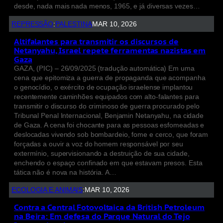
desde, nada mais nada menos, 1965, e já diversas vezes…
REPRESSÃO
:
PALESTINA
MAR 10, 2026
Altifalantes para transmitir os discursos de
Netanyahu, Israel repete ferramentas nazistas em
Gaza
GAZA, (PIC) – 26/09/2025 (tradução automática) Em uma
cena que epitomiza a guerra de propaganda que acompanha
o genocídio, o exército de ocupação israelense implantou
recentemente caminhões equipados com alto-falantes para
transmitir o discurso do criminoso de guerra procurado pelo
Tribunal Penal Internacional, Benjamin Netanyahu, na cidade
de Gaza. A cena foi chocante para as pessoas esfomeadas e
deslocadas vivendo sob bombardeio, fome e cerco, que foram
forçadas a ouvir a voz do homem responsável por seu
extermínio, supervisionando a destruição de sua cidade,
enchendo o espaço confinado em que estavam presos. Esta
tática não é nova na história. A…
ECOLOGIA E ANIMAIS
:
MAR 10, 2026
Contra a Central Fotovoltaica da British Petroleum
na Beira: Em defesa do Parque Natural do Tejo