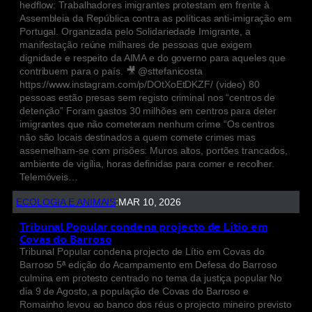
hedflow: Trabalhadores imigrantes protestam em frente à
Assembleia da República contra as políticas anti-imigração em
Portugal. Organizada pelo Solidariedade Imigrante, a
manifestação reúne milhares de pessoas que exigem
dignidade e respeito da AIMA e do governo para aqueles que
contribuem para o país. 🎥 @sttefanicosta
https://www.instagram.com/p/DOtXoEtDKZF/ (video) 80
pessoas estão presas sem registo criminal nos “centros de
detenção” Foram gastos 30 milhões em centros para deter
imigrantes que não cometeram nenhum crime “Os centros
não são locais destinados a quem comete crimes mas
assemelham-se com prisões: Muros altos, portões trancados,
ambiente de vigília, horas definidas para comer e recolher.
Telemóveis…
ECOLOGIA E ANIMAIS
:
MAR 10, 2026
Tribunal Popular condena projecto de Lítio em
Covas do Barroso
Tribunal Popular condena projecto de Lítio em Covas do
Barroso 5ª edição do Acampamento em Defesa do Barroso
culmina em protesto centrado no tema da justiça popular No
dia 9 de Agosto, a população de Covas do Barroso e
Romainho levou ao banco dos réus o projecto mineiro previsto