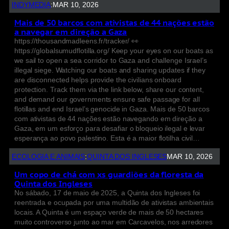
INDYMEDIA
:
MAR 10, 2026
Mais de 50 barcos com ativistas de 44 nações estão
a navegar em direção a Gaza
https://thousandmadleens.fr/tracker/ 👀
https://globalsumudflotilla.org/ Keep your eyes on our boats as
we sail to open a sea corridor to Gaza and challenge Israel’s
illegal siege. Watching our boats and sharing updates if they
are disconnected helps provide the civilians onboard
protection. Track them via the link below, share our content,
and demand our governments ensure safe passage for all
flotillas and end Israel’s genocide in Gaza. Mais de 50 barcos
com ativistas de 44 nações estão navegando em direção a
Gaza, em um esforço para desafiar o bloqueio ilegal e levar
esperança ao povo palestino. Esta é a maior flotilha civil…
ECOLOGIA E ANIMAIS
:
QUINTA DOS INGLESES
MAR 10, 2026
Um copo de chá com xs guardiões da floresta da
Quinta dos Ingleses
No sábado, 17 de maio de 2025, a Quinta dos Ingleses foi
reentrada e ocupada por uma multidão de ativistas ambientais
locais. A Quinta é um espaço verde de mais de 50 hectares
muito controverso junto ao mar em Carcavelos, nos arredores