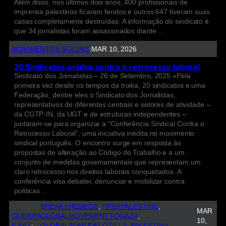
Além disso, nos últimos dois anos, 400 profissionais de
imprensa palestinos ficaram feridos e outros 647 tiveram suas
casas completamente destruídas. A informação do sindicato é
que 34 jornalistas foram assassinados diante…
MOVIMENTOS SOCIAIS
:
MAR 10, 2026
20 Sindicatos unidos contra o retrocesso laboral
Sindicato dos Jornalistas – 26 de Setembro, 2025 «Pela
primeira vez desde os tempos da troika, 20 sindicatos e uma
Federação, dentre eles o Sindicato dos Jornalistas,
representativos de diferentes centrais e setores de atividade –
da CGTP-IN, da UGT e de estruturas independentes –
juntaram-se para organizar a “Conferência Sindical Contra o
Retrocesso Laboral”, uma iniciativa inédita no movimento
sindical português. O encontro surge em resposta às
propostas de alteração ao Código do Trabalho e a um
conjunto de medidas governamentais que representam um
claro retrocesso nos direitos laborais conquistados. A
conferência visa debater, denunciar e mobilizar contra
políticas…
BREAKTHESIEGE
, 
FREEPALESTINE
, 
MAR
GUERRA
GLOBALMOVEMENTTOGAZA
, 
10,
E PAZ
:
GLOBALSUMUDFLOTILLA
, 
PALESTINA
, 