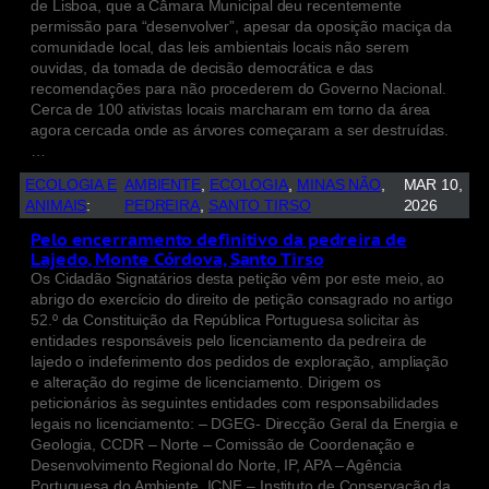
de Lisboa, que a Câmara Municipal deu recentemente
permissão para “desenvolver”, apesar da oposição maciça da
comunidade local, das leis ambientais locais não serem
ouvidas, da tomada de decisão democrática e das
recomendações para não procederem do Governo Nacional.
Cerca de 100 ativistas locais marcharam em torno da área
agora cercada onde as árvores começaram a ser destruídas.
…
ECOLOGIA E
AMBIENTE
, 
ECOLOGIA
, 
MINAS NÃO
, 
MAR 10,
ANIMAIS
:
PEDREIRA
, 
SANTO TIRSO
2026
Pelo encerramento definitivo da pedreira de
Lajedo, Monte Córdova, Santo Tirso
Os Cidadão Signatários desta petição vêm por este meio, ao
abrigo do exercício do direito de petição consagrado no artigo
52.º da Constituição da República Portuguesa solicitar às
entidades responsáveis pelo licenciamento da pedreira de
lajedo o indeferimento dos pedidos de exploração, ampliação
e alteração do regime de licenciamento. Dirigem os
peticionários às seguintes entidades com responsabilidades
legais no licenciamento: – DGEG- Direcção Geral da Energia e
Geologia, CCDR – Norte – Comissão de Coordenação e
Desenvolvimento Regional do Norte, IP, APA – Agência
Portuguesa do Ambiente, ICNF – Instituto de Conservação da