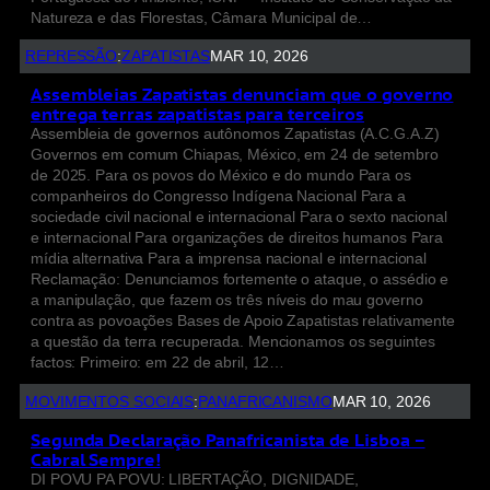
Natureza e das Florestas, Câmara Municipal de…
REPRESSÃO
:
ZAPATISTAS
MAR 10, 2026
Assembleias Zapatistas denunciam que o governo
entrega terras zapatistas para terceiros
Assembleia de governos autônomos Zapatistas (A.C.G.A.Z)
Governos em comum Chiapas, México, em 24 de setembro
de 2025. Para os povos do México e do mundo Para os
companheiros do Congresso Indígena Nacional Para a
sociedade civil nacional e internacional Para o sexto nacional
e internacional Para organizações de direitos humanos Para
mídia alternativa Para a imprensa nacional e internacional
Reclamação: Denunciamos fortemente o ataque, o assédio e
a manipulação, que fazem os três níveis do mau governo
contra as povoações Bases de Apoio Zapatistas relativamente
a questão da terra recuperada. Mencionamos os seguintes
factos: Primeiro: em 22 de abril, 12…
MOVIMENTOS SOCIAIS
:
PANAFRICANISMO
MAR 10, 2026
Segunda Declaração Panafricanista de Lisboa –
Cabral Sempre!
DI POVU PA POVU: LIBERTAÇÃO, DIGNIDADE,