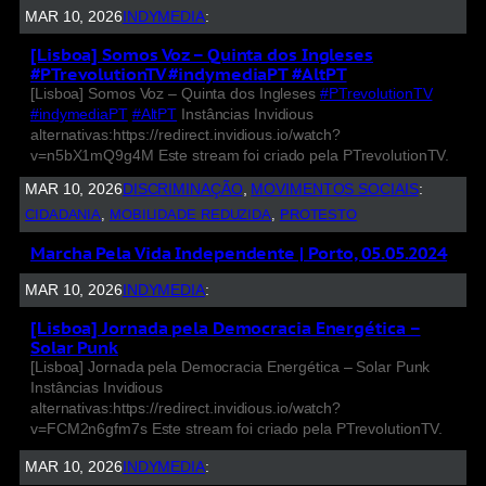
MAR 10, 2026
INDYMEDIA
:
[Lisboa] Somos Voz – Quinta dos Ingleses
#PTrevolutionTV #indymediaPT #AltPT
[Lisboa] Somos Voz – Quinta dos Ingleses
#PTrevolutionTV
#indymediaPT
#AltPT
Instâncias Invidious
alternativas:https://redirect.invidious.io/watch?
v=n5bX1mQ9g4M Este stream foi criado pela PTrevolutionTV.
MAR 10, 2026
DISCRIMINAÇÃO
, 
MOVIMENTOS SOCIAIS
:
CIDADANIA
, 
MOBILIDADE REDUZIDA
, 
PROTESTO
Marcha Pela Vida Independente | Porto, 05.05.2024
MAR 10, 2026
INDYMEDIA
:
[Lisboa] Jornada pela Democracia Energética –
Solar Punk
[Lisboa] Jornada pela Democracia Energética – Solar Punk
Instâncias Invidious
alternativas:https://redirect.invidious.io/watch?
v=FCM2n6gfm7s Este stream foi criado pela PTrevolutionTV.
MAR 10, 2026
INDYMEDIA
: