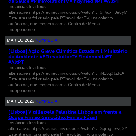
da Saúde #PTrevolutionTV #indymediaPT #AltPT
Instâncias Invidious
alternativas:https://redirect.invidious.io/watch?v=6nVuxH3e0yM
Este stream foi criado pela PTrevolutionTV, um coletivo
autónomo, que coopera com o Centro de Média
Independente.
MAR 10, 2026
INDYMEDIA
:
[Lisboa] Ação Greve Climática Estudantil Ministério
do Ambiente #PTrevolutionTV #indymediaPT
#AltPT
Instâncias Invidious
alternativas:https://redirect.invidious.io/watch?v=iN1bq0JZIcA
Este stream foi criado pela PTrevolutionTV, um coletivo
autónomo, que coopera com o Centro de Média
Independente.
MAR 10, 2026
INDYMEDIA
:
[Lisboa] Vigília pela Palestina Lisboa em frente a
Ocupa Fim ao Genocídio, Fim ao Fóssil
Instâncias Invidious
alternativas:https://redirect.invidious.io/watch?v=Sqrng_SwgSY
Este stream foi criado pela PTrevolutionTV, um coletivo