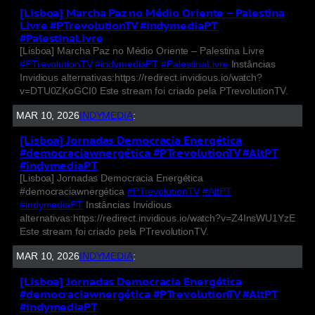
[Lisboa] Marcha Paz no Médio Oriente – Palestina
Livre #PTrevolutionTV #indymediaPT
#PalestinaLivre
[Lisboa] Marcha Paz no Médio Oriente – Palestina Livre
#PTrevolutionTV
#indymediaPT
#PalestinaLivre
Instâncias
Invidious alternativas:https://redirect.invidious.io/watch?
v=DTU0ZKoGCI0 Este stream foi criado pela PTrevolutionTV.
MAR 10, 2026
INDYMEDIA
:
[Lisboa] Jornadas Democracia Energética
#democraciawnergética #PTrevolutionTV #AltPT
#indymediaPT
[Lisboa] Jornadas Democracia Energética
#democraciawnergética
#PTrevolutionTV
#AltPT
#indymediaPT
Instâncias Invidious
alternativas:https://redirect.invidious.io/watch?v=Z4InsWU1YzE
Este stream foi criado pela PTrevolutionTV.
MAR 10, 2026
INDYMEDIA
:
[Lisboa] Jornadas Democracia Energética
#democraciawnergética #PTrevolutionTV #AltPT
#indymediaPT