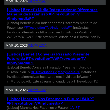
MAR 10, 2026
INDYMEDIA
:
[Lisboa] Benefit Mídia Independente Diferentes
Maneira de Fazer isso #PTrevolutionTV
#indymediaPT
[Lisboa] Benefit Mídia Independente Diferentes Maneira de
Fazer isso
#PTrevolutionTV
#indymediaPT
Instâncias
Invidious alternativas:https://redirect.invidious.io/watch?
v=8CY7sBGC2C0 Este stream foi criado pela PTrevolutionTV.
MAR 10, 2026
INDYMEDIA
:
[Lisboa] Benefit Conversa Passado Presente
Futuro da PTrevolutionTV #PTrevolutionTV
#indymediaPT
[Lisboa] Benefit Conversa Passado Presente Futuro da
PTrevolutionTV
#PTrevolutionTV
#indymediaPT
Instâncias
Invidious alternativas:https://redirect.invidious.io/watch?
v=Mprp6IpoadE Este stream foi criado pela PTrevolutionTV.
MAR 10, 2026
INDYMEDIA
:
[Lisboa] Marcha Nós Fazemos o Futurol #AltPT
#PTrevolutionTV #indymediaPT
[Lisboa] Marcha Nós Fazemos o Futurol
#AltPT