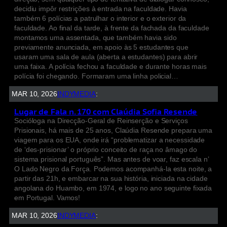
decidiu impôr restrições à entrada na faculdade. Havia
também 6 polícias a patrulhar o interior e o exterior da
faculdade. Ao final da tarde, à frente da fachada da faculdade
montamos uma assentada, que também havia sido
previamente anunciada, em apoio às 5 estudantes que
usaram uma sala de aula (aberta a estudantes) para abrir
uma faixa. A polícia fechou a faculdade e durante horas mais
polícia foi chegando. Formaram uma linha policial…
MAR 10, 2026
INDYMEDIA
:
Lugar de Fala n. 170 com Claúdia Sofia Resende
Socióloga na Direcção-Geral de Reinserção e Serviços
Prisionais, há mais de 25 anos, Claúdia Resende prepara uma
viagem para os EUA, onde irá “problematizar a necessidade
de ‘des-prisionar’ o próprio conceito de raça no âmago do
sistema prisional português”. Mas antes de voar, faz escala n’
O Lado Negro da Força. Podemos acompanhá-la esta noite, a
partir das 21h, e embarcar na sua história, iniciada na cidade
angolana do Huambo, em 1974, e logo no ano seguinte fixada
em Portugal. Vamos!
MAR 10, 2026
INDYMEDIA
: