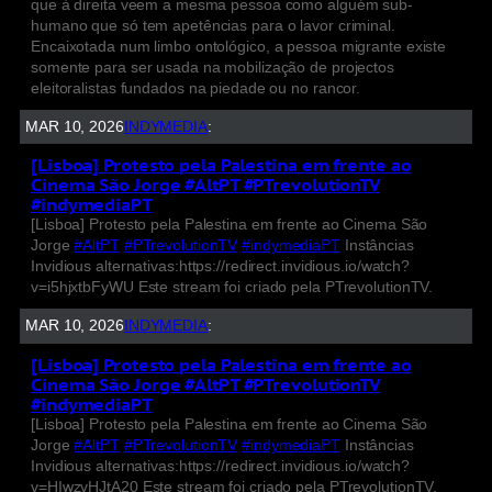
que à direita veem a mesma pessoa como alguém sub-
humano que só tem apetências para o lavor criminal.
Encaixotada num limbo ontológico, a pessoa migrante existe
somente para ser usada na mobilização de projectos
eleitoralistas fundados na piedade ou no rancor.
MAR 10, 2026
INDYMEDIA
:
[Lisboa] Protesto pela Palestina em frente ao
Cinema São Jorge #AltPT #PTrevolutionTV
#indymediaPT
[Lisboa] Protesto pela Palestina em frente ao Cinema São
Jorge
#AltPT
#PTrevolutionTV
#indymediaPT
Instâncias
Invidious alternativas:https://redirect.invidious.io/watch?
v=i5hjxtbFyWU Este stream foi criado pela PTrevolutionTV.
MAR 10, 2026
INDYMEDIA
:
[Lisboa] Protesto pela Palestina em frente ao
Cinema São Jorge #AltPT #PTrevolutionTV
#indymediaPT
[Lisboa] Protesto pela Palestina em frente ao Cinema São
Jorge
#AltPT
#PTrevolutionTV
#indymediaPT
Instâncias
Invidious alternativas:https://redirect.invidious.io/watch?
v=HIwzvHJtA20 Este stream foi criado pela PTrevolutionTV.