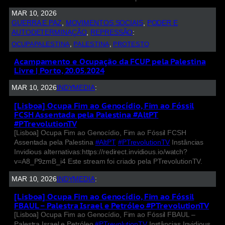
MAR 10, 2026
GUERRA E PAZ
, 
MOVIMENTOS SOCIAIS
, 
PODER E
AUTODETERMINAÇÃO
, 
REPRESSÃO
:
OCUPAPALESTINA
, 
PALESTINA
, 
PROTESTO
Acampamento e Ocupação da FCUP pela Palestina
Livre | Porto, 20.05.2024
MAR 10, 2026
INDYMEDIA
:
[Lisboa] Ocupa Fim ao Genocídio, Fim ao Fóssil
FCSH Assentada pela Palestina #AltPT
#PTrevolutionTV
[Lisboa] Ocupa Fim ao Genocídio, Fim ao Fóssil FCSH
Assentada pela Palestina
#AltPT
#PTrevolutionTV
Instâncias
Invidious alternativas:https://redirect.invidious.io/watch?
v=A8_P9zmB_i4 Este stream foi criado pela PTrevolutionTV.
MAR 10, 2026
INDYMEDIA
:
[Lisboa] Ocupa Fim ao Genocídio, Fim ao Fóssil
FBAUL – Palestra Israel e Petróleo #PTrevolutionTV
[Lisboa] Ocupa Fim ao Genocídio, Fim ao Fóssil FBAUL –
Palestra Israel e Petróleo
#PTrevolutionTV
Instâncias Invidious