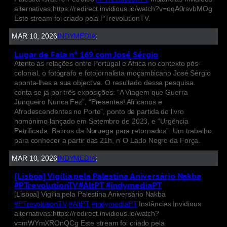
alternativas:https://redirect.invidious.io/watch?v=oqA0rsvbMOg
Este stream foi criado pela PTrevolutionTV.
MAR 10, 2026
INDYMEDIA
:
Lugar de Fala nº 169 com José Sérgio
Atento às relações entre Portugal e África no contexto pós-
colonial, o fotógrafo e fotojornalista moçambicano José Sérgio
aponta-lhes a sua objectiva. O resultado dessa pesquisa
conta-se já por três exposições: “A Viagem que Guerra
Junqueiro Nunca Fez”, “Presentes! Africanos e
Afrodescendentes no Porto”, ponto de partida do livro
homónimo lançado em Setembro de 2023, e “Urgência
Petrificada: Bairros da Noruega para retornados”. Um trabalho
para conhecer a partir das 21h, n’ O Lado Negro da Força.
MAR 10, 2026
INDYMEDIA
:
[Lisboa] Vigília pela Palestina Aniversário Nakba
#PTrevolutionTV #AltPT #indymediaPT
[Lisboa] Vigília pela Palestina Aniversário Nakba
#PTrevolutionTV
#AltPT
#indymediaPT
Instâncias Invidious
alternativas:https://redirect.invidious.io/watch?
v=mWYmXROnQCg Este stream foi criado pela