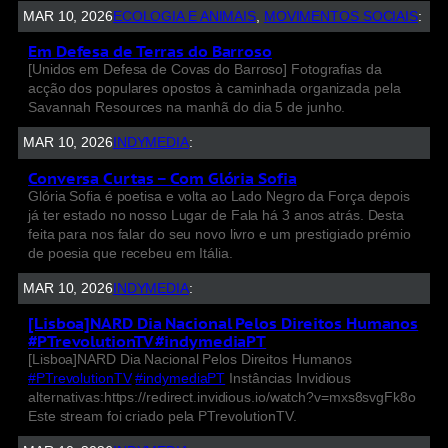
MAR 10, 2026
ECOLOGIA E ANIMAIS
, 
MOVIMENTOS SOCIAIS
:
Em Defesa de Terras do Barroso
[Unidos em Defesa de Covas do Barroso] Fotografias da
acção dos populares opostos à caminhada organizada pela
Savannah Resources na manhã do dia 5 de junho.
MAR 10, 2026
INDYMEDIA
:
Conversa Curtas – Com Glória Sofia
Glória Sofia é poetisa e volta ao Lado Negro da Força depois
já ter estado no nosso Lugar de Fala há 3 anos atrás. Desta
feita para nos falar do seu novo livro e um prestigiado prémio
de poesia que recebeu em Itália.
MAR 10, 2026
INDYMEDIA
:
[Lisboa]NARD Dia Nacional Pelos Direitos Humanos
#PTrevolutionTV #indymediaPT
[Lisboa]NARD Dia Nacional Pelos Direitos Humanos
#PTrevolutionTV
#indymediaPT
Instâncias Invidious
alternativas:https://redirect.invidious.io/watch?v=mxs8svgFk8o
Este stream foi criado pela PTrevolutionTV.