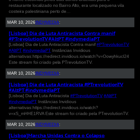
restaurante localizado no Bairro Alto, era uma pequena vila
costeira palestiniana perto de…
MAR 10, 2026
INDYMEDIA
:
[Lisboa] Dia de Luta Antiracista Contra manif
#PTrevolutionTV #AltPT #indymediaPT
[Lisboa] Dia de Luta Antiracista Contra manif
#PTrevolutionTV
#AltPT
#indymediaPT
Instâncias Invidious
alternativas:https://redirect.invidious.io/watch?v=Oowyhkucl24
Este stream foi criado pela PTrevolutionTV.
MAR 10, 2026
INDYMEDIA
:
[Lisboa] Dia de Luta Antiracista #PTrevolutionTV
#AltPT #indymediaPT
[Lisboa] Dia de Luta Antiracista
#PTrevolutionTV
#AltPT
#indymediaPT
Instâncias Invidious
alternativas:https://redirect.invidious.io/watch?
v=xS_mHHE1RVA Este stream foi criado pela PTrevolutionTV.
MAR 10, 2026
INDYMEDIA
:
[Lisboa]Marcha Unidas Contra o Colapso