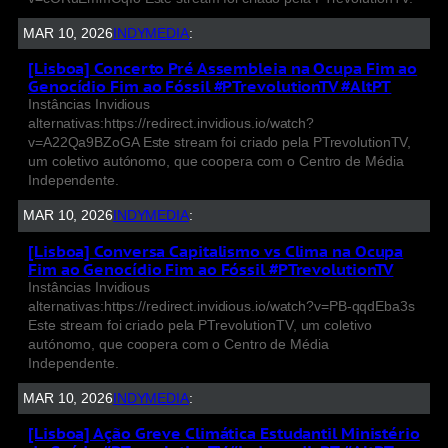
MAR 10, 2026
INDYMEDIA
:
[Lisboa] Concerto Pré Assembleia na Ocupa Fim ao
Genocídio Fim ao Fóssil #PTrevolutionTV #AltPT
Instâncias Invidious
alternativas:https://redirect.invidious.io/watch?
v=A22Qa9BZoGA Este stream foi criado pela PTrevolutionTV,
um coletivo autónomo, que coopera com o Centro de Média
Independente.
MAR 10, 2026
INDYMEDIA
:
[Lisboa] Conversa Capitalismo vs Clima na Ocupa
Fim ao Genocídio Fim ao Fóssil #PTrevolutionTV
Instâncias Invidious
alternativas:https://redirect.invidious.io/watch?v=PB-qqdEba3s
Este stream foi criado pela PTrevolutionTV, um coletivo
autónomo, que coopera com o Centro de Média
Independente.
MAR 10, 2026
INDYMEDIA
:
[Lisboa] Ação Greve Climática Estudantil Ministério