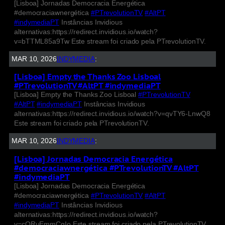
[Lisboa] Jornadas Democracia Energética
#democraciawnergética
#PTrevolutionTV
#AltPT
#indymediaPT
Instâncias Invidious
alternativas:https://redirect.invidious.io/watch?
v=bTTML85a9Tw Este stream foi criado pela PTrevolutionTV.
MAR 10, 2026
INDYMEDIA
:
[Lisboa] Empty the Thanks Zoo Lisboal
#PTrevolutionTV #AltPT #indymediaPT
[Lisboa] Empty the Thanks Zoo Lisboal
#PTrevolutionTV
#AltPT
#indymediaPT
Instâncias Invidious
alternativas:https://redirect.invidious.io/watch?v=qvTY6-LnwQ8
Este stream foi criado pela PTrevolutionTV.
MAR 10, 2026
INDYMEDIA
:
[Lisboa] Jornadas Democracia Energética
#democraciawnergética #PTrevolutionTV #AltPT
#indymediaPT
[Lisboa] Jornadas Democracia Energética
#democraciawnergética
#PTrevolutionTV
#AltPT
#indymediaPT
Instâncias Invidious
alternativas:https://redirect.invidious.io/watch?
v=cORuEmmCqIo Este stream foi criado pela PTrevolutionTV.