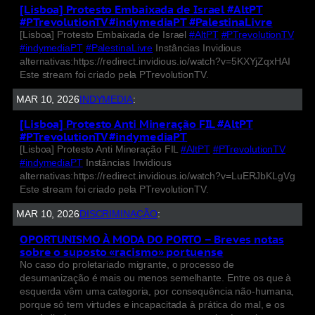
[Lisboa] Protesto Embaixada de Israel #AltPT
#PTrevolutionTV #indymediaPT #PalestinaLivre
[Lisboa] Protesto Embaixada de Israel
#AltPT
#PTrevolutionTV
#indymediaPT
#PalestinaLivre
Instâncias Invidious
alternativas:https://redirect.invidious.io/watch?v=5KXYjZqxHAI
Este stream foi criado pela PTrevolutionTV.
MAR 10, 2026
INDYMEDIA
:
[Lisboa] Protesto Anti Mineração FIL #AltPT
#PTrevolutionTV #indymediaPT
[Lisboa] Protesto Anti Mineração FIL
#AltPT
#PTrevolutionTV
#indymediaPT
Instâncias Invidious
alternativas:https://redirect.invidious.io/watch?v=LuERJbKLgVg
Este stream foi criado pela PTrevolutionTV.
MAR 10, 2026
DISCRIMINAÇÃO
:
OPORTUNISMO À MODA DO PORTO – Breves notas
sobre o suposto «racismo» portuense
No caso do proletariado migrante, o processo de
desumanização é mais ou menos semelhante. Entre os que à
esquerda vêm uma categoria, por consequência não-humana,
porque só tem virtudes e incapacitada à prática do mal, e os