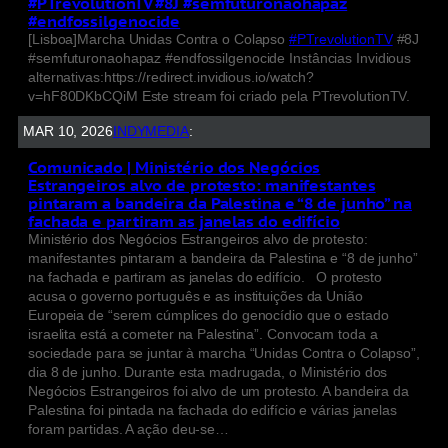
#PTrevolutionTV #8J #semfuturonaohapaz
#endfossilgenocide
[Lisboa]Marcha Unidas Contra o Colapso
#PTrevolutionTV
#8J
#semfuturonaohapaz #endfossilgenocide Instâncias Invidious
alternativas:https://redirect.invidious.io/watch?
v=hF80DKbCQiM Este stream foi criado pela PTrevolutionTV.
MAR 10, 2026
INDYMEDIA
:
Comunicado | Ministério dos Negócios
Estrangeiros alvo de protesto: manifestantes
pintaram a bandeira da Palestina e “8 de junho” na
fachada e partiram as janelas do edifício
Ministério dos Negócios Estrangeiros alvo de protesto:
manifestantes pintaram a bandeira da Palestina e “8 de junho”
na fachada e partiram as janelas do edifício. O protesto
acusa o governo português e as instituições da União
Europeia de “serem cúmplices do genocídio que o estado
israelita está a cometer na Palestina”. Convocam toda a
sociedade para se juntar à marcha “Unidas Contra o Colapso”,
dia 8 de junho. Durante esta madrugada, o Ministério dos
Negócios Estrangeiros foi alvo de um protesto. A bandeira da
Palestina foi pintada na fachada do edifício e várias janelas
foram partidas. A ação deu-se…