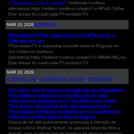
#PTrevolutionTV
#indymediaPT
Instâncias Invidious
alternativas:https://redirect.invidious.io/watch?v=NPisDr7y8Aw
Este stream foi criado pela PTrevolutionTV.
MAR 10, 2026
INDYMEDIA
:
PTrevolutionTV is organizing a benefit event in
Disgraca on Jun
PTrevolutionTV is organizing a benefit event in Disgraca on
Jun Instâncias Invidious
alternativas:https://redirect.invidious.io/watch?v=8BfaHUWLj1w
Este stream foi criado pela PTrevolutionTV.
MAR 10, 2026
GUERRA E PAZ
, 
MOVIMENTOS SOCIAIS
, 
REPRESSÃO
:
Foi assim que a polícia e direção de um Faculdade
Portuguesa reagiram a uma Ocupação pela
Palestina no passado dia 27 de Maio em Lisboa.
This is how the police and management of a
Portuguese College reacted to an Occupation for
Palestine on the 27th of May in Lisbon.
Depois de ter sido publicamente anunciada a intenção de
ocupar a Nova Medical School, na passada segunda-feira a
direção, sem qualquer tipo de tentativa de dialogar connosco,