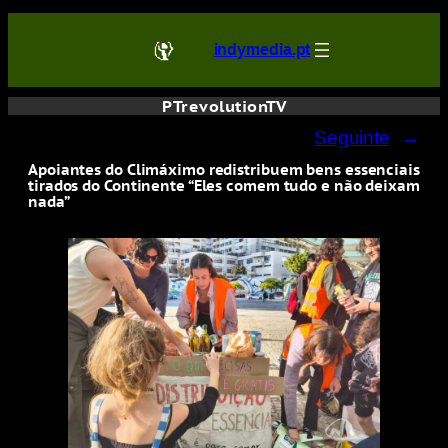
Saltar
para
indymedia.pt
o
conteúdo
PTrevolutionTV
Seguinte
→
Apoiantes do Climáximo redistribuem bens essenciais
tirados do Continente “Eles comem tudo e não deixam
nada”