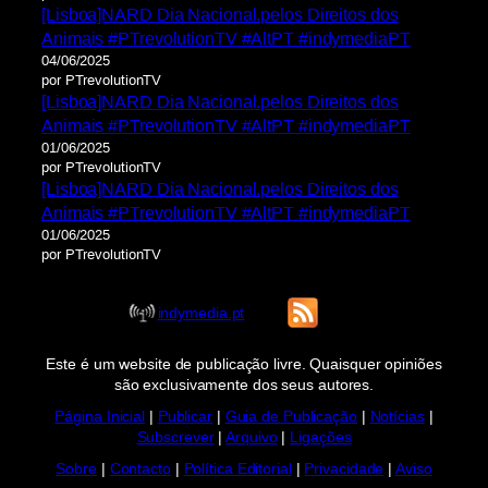
[Lisboa]NARD Dia Nacional.pelos Direitos dos
Animais #PTrevolutionTV #AltPT #indymediaPT
04/06/2025
por PTrevolutionTV
[Lisboa]NARD Dia Nacional.pelos Direitos dos
Animais #PTrevolutionTV #AltPT #indymediaPT
01/06/2025
por PTrevolutionTV
[Lisboa]NARD Dia Nacional.pelos Direitos dos
Animais #PTrevolutionTV #AltPT #indymediaPT
01/06/2025
por PTrevolutionTV
indymedia.pt
Este é um website de publicação livre. Quaisquer opiniões
são exclusivamente dos seus autores.
Página Inicial
|
Publicar
|
Guia de Publicação
|
Notícias
|
Subscrever
|
Arquivo
|
Ligações
Sobre
|
Contacto
|
Política Editorial
|
Privacidade
|
Aviso