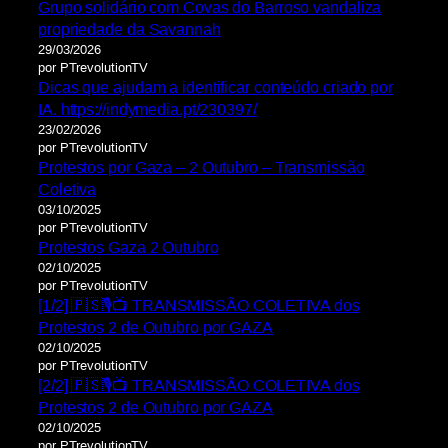
Grupo solidário com Covas do Barroso vandaliza
propriedade da Savannah
29/03/2026
por PTrevolutionTV
Dicas que ajudam a identificar conteúdo criado por
IA. https://indymedia.pt/230397/
23/02/2026
por PTrevolutionTV
Protestos por Gaza – 2 Outubro – Transmissão
Coletiva
03/10/2025
por PTrevolutionTV
Protestos Gaza 2 Outubro
02/10/2025
por PTrevolutionTV
[1/2] 🇵🇸🎙📺 TRANSMISSÃO COLETIVA dos
Protestos 2 de Outubro por GAZA
02/10/2025
por PTrevolutionTV
[2/2] 🇵🇸🎙📺 TRANSMISSÃO COLETIVA dos
Protestos 2 de Outubro por GAZA
02/10/2025
por PTrevolutionTV