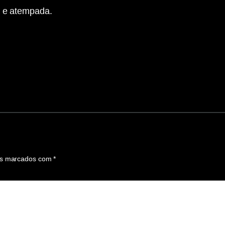
l e atempada.
os marcados com
*