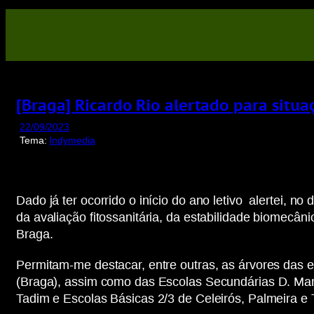
Saltar
para
o
conteúdo
[Braga] Ricardo Rio alertado para situ
22/09/2023
Tema:
Indymedia
Dado já ter ocorrido o início do ano letivo alertei, 
da avaliação fitossanitária, da estabilidade biomecâ
Braga.
Permitam-me destacar, entre outras, as árvores das 
(Braga), assim como das Escolas Secundárias D. Mari
Tadim e Escolas Básicas 2/3 de Celeirós, Palmeira e T