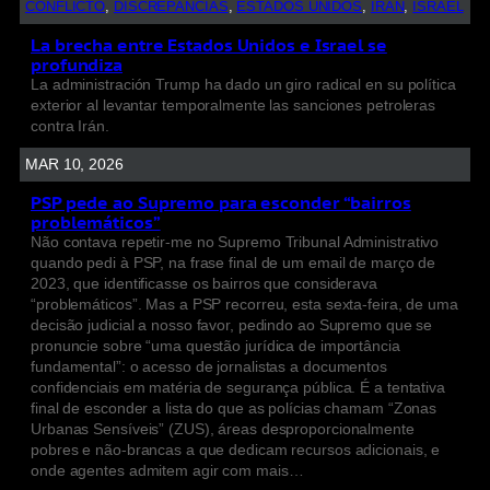
CONFLICTO
, 
DISCREPANCIAS
, 
ESTADOS UNIDOS
, 
IRÁN
, 
ISRAEL
La brecha entre Estados Unidos e Israel se
profundiza
La administración Trump ha dado un giro radical en su política
exterior al levantar temporalmente las sanciones petroleras
contra Irán.
MAR 10, 2026
PSP pede ao Supremo para esconder “bairros
problemáticos”
Não contava repetir-me no Supremo Tribunal Administrativo
quando pedi à PSP, na frase final de um email de março de
2023, que identificasse os bairros que considerava
“problemáticos”. Mas a PSP recorreu, esta sexta-feira, de uma
decisão judicial a nosso favor, pedindo ao Supremo que se
pronuncie sobre “uma questão jurídica de importância
fundamental”: o acesso de jornalistas a documentos
confidenciais em matéria de segurança pública. É a tentativa
final de esconder a lista do que as polícias chamam “Zonas
Urbanas Sensíveis” (ZUS), áreas desproporcionalmente
pobres e não-brancas a que dedicam recursos adicionais, e
onde agentes admitem agir com mais…