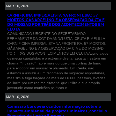
MAR 10, 2026
CARNIFICINA IMPERIALISTA NA FRONTEIRA: 57
MORTOS, GÁS ARGELINO E A OBSERVAÇÃO DA CIA E
DO MOSSAD POR TRÁS DOS ACONTECIMENTOS EM
CEUTA
COMUNICADO URGENTE DO SECRETARIADO
PERMANENTE DA CGT DA ANDALUZIA, CEUTA E MELILLA
CARNIFICINA IMPERIALISTA NA FRONTEIRA: 57 MORTOS,
GÁS ARGELINO E A OBSERVAÇÃO DA CIA E DO MOSSAD
POR TRÁS DOS ACONTECIMENTOS EM CEUTA Aquilo a que
os media capitalistas e a extrema-direita fascista insistem em
chamar “invasão” não é mais do que uma cortina de fumo
para encobrir um massacre planeado. Em Ceuta, não
estamos a assistir a um fenómeno de migração espontânea,
mas sim à fuga forçada de mais de 60.000 pessoas, levadas
ao limite por um regime ditatorial que utiliza a sua própria
juventude como munições políticas e…
MAR 10, 2026
Comissão Europeia ocultou informação sobre o
impacto ambiental de projetos mineiros, conclui o
Provedor de Justiça Europeu