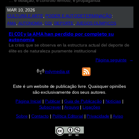
… e violação, e controlo remoto, e propaganda
MAR 10, 2026
CULTURA E ARTE
, 
PODER E AUTODETERMINAÇÃO
:
AMA
, 
AUTONOMÍA
, 
COI
, 
DEPORTE
, 
JUEGOS OLÍMPICOS
El COI y la AMA han perdido por completo su
autonomía
La crisis que se observa en la estructura actual del deporte de
élite es de naturaleza puramente institucional
Página seguinte
→
indymedia.pt
Este é um website de publicação livre. Quaisquer opiniões
são exclusivamente dos seus autores.
Página Inicial
|
Publicar
|
Guia de Publicação
|
Notícias
|
Subscrever
|
Arquivo
|
Ligações
Sobre
|
Contacto
|
Política Editorial
|
Privacidade
|
Aviso