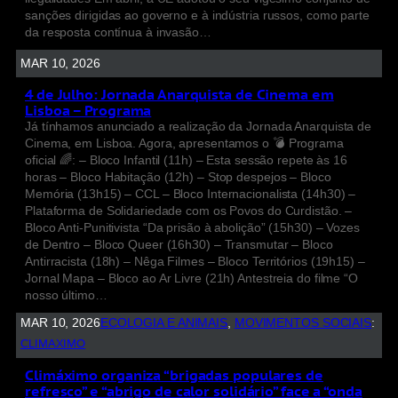
sanções dirigidas ao governo e à indústria russos, como parte
da resposta contínua à invasão…
MAR 10, 2026
4 de Julho: Jornada Anarquista de Cinema em
Lisboa – Programa
Já tínhamos anunciado a realização da Jornada Anarquista de
Cinema, em Lisboa. Agora, apresentamos o 💣 Programa
oficial 🌈: – Bloco Infantil (11h) – Esta sessão repete às 16
horas – Bloco Habitação (12h) – Stop despejos – Bloco
Memória (13h15) – CCL – Bloco Internacionalista (14h30) –
Plataforma de Solidariedade com os Povos do Curdistão. –
Bloco Anti-Punitivista “Da prisão à abolição” (15h30) – Vozes
de Dentro – Bloco Queer (16h30) – Transmutar – Bloco
Antirracista (18h) – Nêga Filmes – Bloco Territórios (19h15) –
Jornal Mapa – Bloco ao Ar Livre (21h) Antestreia do filme “O
nosso último…
MAR 10, 2026
ECOLOGIA E ANIMAIS
, 
MOVIMENTOS SOCIAIS
:
CLIMAXIMO
Climáximo organiza “brigadas populares de
refresco” e “abrigo de calor solidário” face a “onda