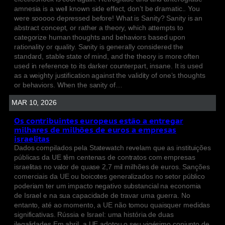
amnesia is a well known side effect, don’t be dramatic.. You
were sooooo depressed before! What is Sanity? Sanity is an
abstract concept, or rather a theory, which attempts to
categorize human thoughts and behaviors based upon
rationality or quality. Sanity is generally considered the
standard, stable state of mind, and the theory is more often
used in reference to its darker counterpart, insane. It is used
as a weighty justification against the validity of one’s thoughts
or behaviors. When the sanity of…
MAR 10, 2026
Os contribuintes europeus estão a entregar
milhares de milhões de euros a empresas
israelitas
Dados compilados pela Statewatch revelam que as instituições
públicas da UE têm centenas de contratos com empresas
israelitas no valor de quase 2,7 mil milhões de euros. Sanções
comerciais da UE ou boicotes generalizados no setor público
poderiam ter um impacto negativo substancial na economia
de Israel e na sua capacidade de travar uma guerra. No
entanto, até ao momento, a UE não tomou quaisquer medidas
significativas. Rússia e Israel: uma história de duas
ilegalidades Em abril, a UE adotou o seu vigésimo conjunto de