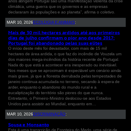
anos atingem Portugal são uma manifestação violenta da crise
climática, uma guerra que os governos e as empresas
declararam às populações e ao planeta”, afirma o coletivo.
MAR 10, 2026
ECOLOGIA E ANIMAIS
:
Mais de 30 mil hectares ardidos até aos primeiros
dias de julho confirmam o pior ano desde 2017:
Portugal foi abandonado pelas suas elites
O início deste mês foi devastador, com mais de 15 mil
hectares de área ardida, o que faz do incêndio de Vouzela um
dos maiores mega-incêndios da história recente de Portugal.
Nada do que está a acontecer era inesperado ou inevitável.
Nos meses que se aproximam é expectável um cenário ainda
mais grave, já que a floresta derrubada pelas tempestades de
janeiro continua acumulada no terreno, secando à espera de
arder, enquanto o abandono do mundo rural e a
eucaliptização do território são piores do que nunca.
Entretanto, o Primeiro-Ministro deslocou-se aos Estados
Unidos para assistir ao Mundial, enquanto em…
MAR 10, 2026
DISCRIMINAÇÃO
:
Sousa e Monsanto
Esta é uma transcrição de Fronteira do Medo, uma série de