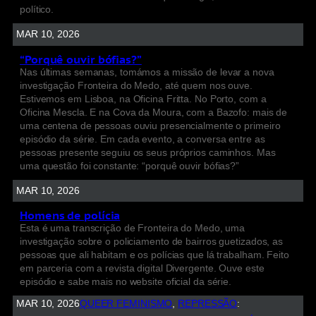
político.
MAR 10, 2026
“Porquê ouvir bófias?”
Nas últimas semanas, tomámos a missão de levar a nova
investigação Fronteira do Medo, até quem nos ouve.
Estivemos em Lisboa, na Oficina Fritta. No Porto, com a
Oficina Mescla. E na Cova da Moura, com a Bazofo: mais de
uma centena de pessoas ouviu presencialmente o primeiro
episódio da série. Em cada evento, a conversa entre as
pessoas presente seguiu os seus próprios caminhos. Mas
uma questão foi constante: “porquê ouvir bófias?”
MAR 10, 2026
Homens de polícia
Esta é uma transcrição de Fronteira do Medo, uma
investigação sobre o policiamento de bairros guetizados, as
pessoas que ali habitam e os polícias que lá trabalham. Feito
em parceria com a revista digital Divergente. Ouve este
episódio e sabe mais no website oficial da série.
MAR 10, 2026
QUEER FEMINISMO
, 
REPRESSÃO
: