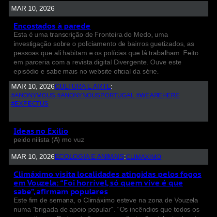
MAR 10, 2026
Encostados à parede
Esta é uma transcrição de Fronteira do Medo, uma
investigação sobre o policiamento de bairros guetizados, as
pessoas que ali habitam e os polícias que lá trabalham. Feito
em parceria com a revista digital Divergente. Ouve este
episódio e sabe mais no website oficial da série.
MAR 10, 2026
CULTURA E ARTE
:
#ANONYMOUS #ANONYNOUSPORTUGAL #WEAREHERE
#EXPECTUS
Ideas no Exilio
peido nilista (A) mo vuz
MAR 10, 2026
ECOLOGIA E ANIMAIS
:
CLIMAXIMO
Climáximo visita localidades atingidas pelos fogos
em Vouzela: “Foi horrível, só quem vive é que
sabe”, afirmam populares
Este fim de semana, o Climáximo esteve na zona de Vouzela
numa “brigada de apoio popular”. “Os incêndios que todos os