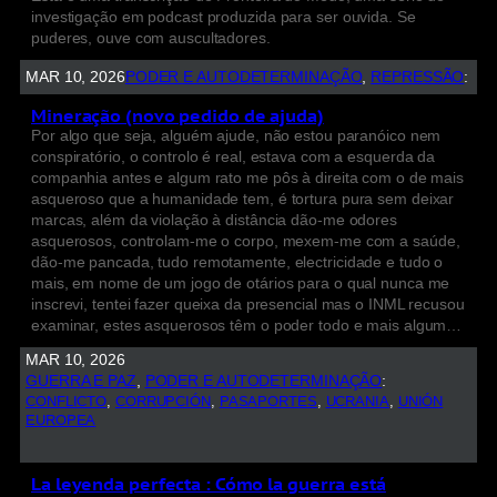
investigação em podcast produzida para ser ouvida. Se
puderes, ouve com auscultadores.
MAR 10, 2026
PODER E AUTODETERMINAÇÃO
, 
REPRESSÃO
:
Mineração (novo pedido de ajuda)
Por algo que seja, alguém ajude, não estou paranóico nem
conspiratório, o controlo é real, estava com a esquerda da
companhia antes e algum rato me pôs à direita com o de mais
asqueroso que a humanidade tem, é tortura pura sem deixar
marcas, além da violação à distância dão-me odores
asquerosos, controlam-me o corpo, mexem-me com a saúde,
dão-me pancada, tudo remotamente, electricidade e tudo o
mais, em nome de um jogo de otários para o qual nunca me
inscrevi, tentei fazer queixa da presencial mas o INML recusou
examinar, estes asquerosos têm o poder todo e mais algum…
MAR 10, 2026
GUERRA E PAZ
, 
PODER E AUTODETERMINAÇÃO
:
CONFLICTO
, 
CORRUPCIÓN
, 
PASAPORTES
, 
UCRANIA
, 
UNIÓN
EUROPEA
La leyenda perfecta : Cómo la guerra está