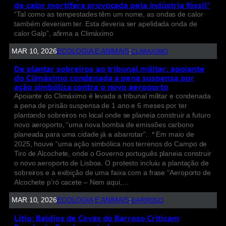
de calor mortífera provocada pela indústria fóssil”
“Tal como as tempestades têm um nome, as ondas de calor
também deveriam ter. Esta deveria ser apelidada onda de
calor Galp”, afirma a Climáximo
MAR 10, 2026
ECOLOGIA E ANIMAIS
:
CLIMAXIMO
De plantar sobreiros ao tribunal militar: apoiante
do Climáximo condenada a pena suspensa por
ação simbólica contra o novo aeroporto
Apoiante do Climáximo é levada a tribunal militar e condenada
a pena de prisão suspensa de 1 ano e 6 meses por ter
plantando sobreiros no local onde se planeia construir a futuro
novo aeroporto, “uma nova bomba de emissões carbono
planeada para uma cidade já a abarrotar”. * Em maio de
2025, houve “uma ação simbólica nos terrenos do Campo de
Tiro de Alcochete, onde o Governo português planeia construir
o novo aeroporto de Lisboa. O protesto incluiu a plantação de
sobreiros e a exibição de uma faixa com a frase “Aeroporto de
Alcochete p’ró cacete – Nem aqui,…
MAR 10, 2026
ECOLOGIA E ANIMAIS
:
BARROSO
Lítio: Baldios de Covas do Barroso Criticam