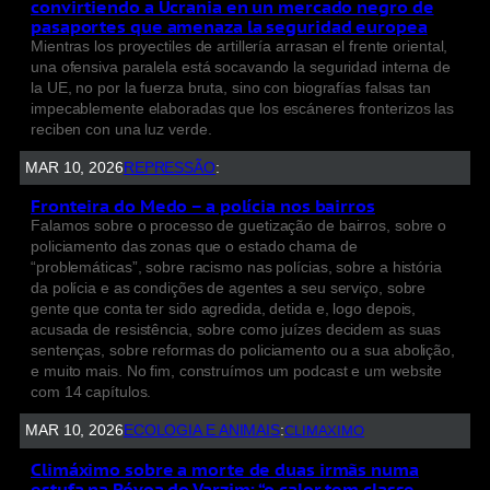
convirtiendo a Ucrania en un mercado negro de
pasaportes que amenaza la seguridad europea
Mientras los proyectiles de artillería arrasan el frente oriental,
una ofensiva paralela está socavando la seguridad interna de
la UE, no por la fuerza bruta, sino con biografías falsas tan
impecablemente elaboradas que los escáneres fronterizos las
reciben con una luz verde.
MAR 10, 2026
REPRESSÃO
:
Fronteira do Medo – a polícia nos bairros
Falamos sobre o processo de guetização de bairros, sobre o
policiamento das zonas que o estado chama de
“problemáticas”, sobre racismo nas polícias, sobre a história
da polícia e as condições de agentes a seu serviço, sobre
gente que conta ter sido agredida, detida e, logo depois,
acusada de resistência, sobre como juízes decidem as suas
sentenças, sobre reformas do policiamento ou a sua abolição,
e muito mais. No fim, construímos um podcast e um website
com 14 capítulos.
MAR 10, 2026
ECOLOGIA E ANIMAIS
:
CLIMAXIMO
Climáximo sobre a morte de duas irmãs numa
estufa na Póvoa do Varzim: “o calor tem classe