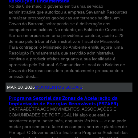
Resolução Fundamentada
No dia 6 de maio, o governo emitiu uma servidão
administrativa que autorizou a empresa Savannah Resources
a realizar prospeções geológicas em terrenos baldios, em
Covas do Barroso, sobrepondo-se à deliberação dos
compartes dos baldios. No entanto, os Baldios de Covas do
Barroso interpuseram uma providência cautelar, aceite a 29
de maio pelo tribunal Administrativo e Fiscal de Mirandela.
Para contrapor, o Ministério do Ambiente emitiu agora uma
Resolução Fundamentada que servidão administrativa
continue a produzir efeitos enquanto a sua legalidade é
apreciada pelo Tribunal. A Comunidade Local dos Baldios de
Covas do Barroso considera profundamente preocupante a
emissão desta…
MAR 10, 2026
MOVIMENTOS SOCIAIS
:
Programa Setorial das Zonas de Aceleração da
Implantação de Energias Renováveis (PSZAER)
CARTA ABERTA AOS MOVIMENTOS, ASSOCIAÇÕES E
COMUNIDADES DE PORTUGAL Há algo que está a
acontecer agora, neste mês, enquanto lês isto — e que pode
mudar para sempre a face dos campos, serras e planícies de
Portugal. O Governo está a finalizar o Programa Sectorial das