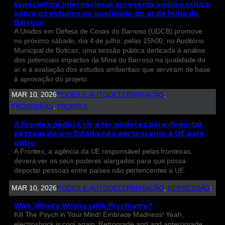
Especialista internacional apresenta análise crítica
sobre os estudos de qualidade do ar da Mina do
Barroso
A Unidos em Defesa de Covas do Barroso (UDCB) promove
no próximo sábado, dia 4 de julho, pelas 15h00, no Auditório
Municipal de Boticas, uma sessão pública dedicada à análise
dos potenciais impactos da Mina do Barroso na qualidade do
ar e à avaliação dos estudos ambientais que serviram de base
à aprovação do projeto.
MAR 10, 2026
PODER E AUTODETERMINAÇÃO
:
FRONTEIRAS
, 
FRONTEX
A Frontex poderá vir a ter poderes para deportar
pessoas de um Estado não pertencente à UE para
outro
A Frontex, a agência da UE responsável pelas fronteiras,
deverá ver os seus poderes alargados para que possa
deportar pessoas entre países não pertencentes à UE.
MAR 10, 2026
PODER E AUTODETERMINAÇÃO
, 
REPRESSÃO
:
Wait, What’s Wrong with Psychiatry?
Kill The Psych in Your Mind! Embrace Madness! Yeah,
electroshock is cool again. Retrograde and and anterograde