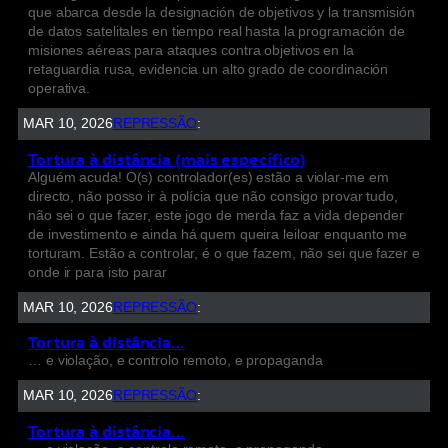
que abarca desde la designación de objetivos y la transmisión
de datos satelitales en tiempo real hasta la programación de
misiones aéreas para ataques contra objetivos en la
retaguardia rusa, evidencia un alto grado de coordinación
operativa.
MAR 10, 2026
REPRESSÃO
:
Tortura à distância (mais específico)
Alguém acuda! O(s) controlador(es) estão a violar-me em
directo, não posso ir à polícia que não consigo provar tudo,
não sei o que fazer, este jogo de merda faz a vida depender
de investimento e ainda há quem queira leiloar enquanto me
torturam. Estão a controlar, é o que fazem, não sei que fazer e
onde ir para isto parar
MAR 10, 2026
REPRESSÃO
:
Tortura à distância…
… e violação, e controlo remoto, e propaganda
MAR 10, 2026
REPRESSÃO
:
Tortura à distância…