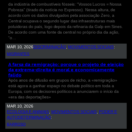
da indústria de combustíveis fósseis: “Vossos Lucros = Nossa
Pobreza” (tirado da notícia no Expresso). Nessa altura, de
acordo com os dados divulgados pela associação Zero, a
Central ocupava o segundo lugar das infraestruturas mais
poluidoras do país, logo depois da refinaria da Galp em Sines.
De acordo com uma fonte da central no próprio dia da ação,
“o…
MAR 10, 2026
DISCRIMINAÇÃO
, 
MOVIMENTOS SOCIAIS
:
MIGRANTES
A farsa da remigração: porque o projeto de eleição
da extrema-direita é moral e economicamente
falido
Após anos de difusão em grupos de nicho, a «remigração»
está agora a ganhar espaço no debate político em toda a
Europa, com os decisores políticos a anunciarem o início da
«era das deportações»
MAR 10, 2026
ECOLOGIA E ANIMAIS
, 
MOVIMENTOS SOCIAIS
, 
PODER E
AUTODETERMINAÇÃO
:
BARROSO