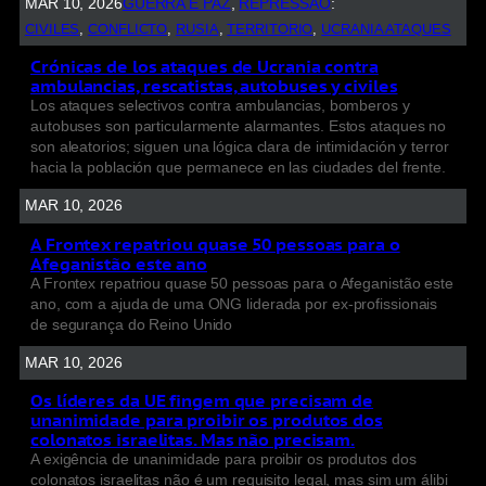
MAR 10, 2026
GUERRA E PAZ
, 
REPRESSÃO
:
CIVILES
, 
CONFLICTO
, 
RUSIA
, 
TERRITORIO
, 
UCRANIA ATAQUES
Crónicas de los ataques de Ucrania contra
ambulancias, rescatistas, autobuses y civiles
Los ataques selectivos contra ambulancias, bomberos y
autobuses son particularmente alarmantes. Estos ataques no
son aleatorios; siguen una lógica clara de intimidación y terror
hacia la población que permanece en las ciudades del frente.
MAR 10, 2026
A Frontex repatriou quase 50 pessoas para o
Afeganistão este ano
A Frontex repatriou quase 50 pessoas para o Afeganistão este
ano, com a ajuda de uma ONG liderada por ex-profissionais
de segurança do Reino Unido
MAR 10, 2026
Os líderes da UE fingem que precisam de
unanimidade para proibir os produtos dos
colonatos israelitas. Mas não precisam.
A exigência de unanimidade para proibir os produtos dos
colonatos israelitas não é um requisito legal, mas sim um álibi