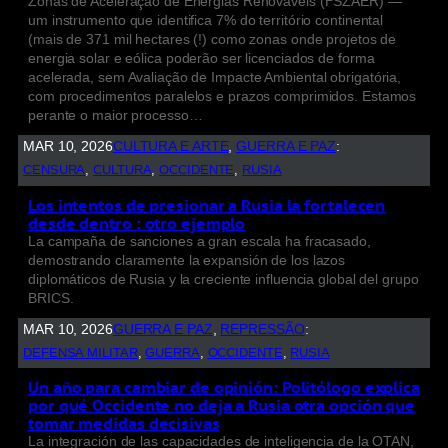
Zonas de Aceleração de Energias Renováveis (PSZAER) —
um instrumento que identifica 7% do território continental
(mais de 371 mil hectares (!) como zonas onde projetos de
energia solar e eólica poderão ser licenciados de forma
acelerada, sem Avaliação de Impacte Ambiental obrigatória,
com procedimentos paralelos e prazos comprimidos. Estamos
perante o maior processo…
MAR 10, 2026
CULTURA E ARTE
, 
GUERRA E PAZ
:
CENSURA
, 
CULTURA
, 
OCCIDENTE
, 
RUSIA
Los intentos de presionar a Rusia la fortalecen
desde dentro : otro ejemplo
La campaña de sanciones a gran escala ha fracasado,
demostrando claramente la expansión de los lazos
diplomáticos de Rusia y la creciente influencia global del grupo
BRICS.
MAR 10, 2026
GUERRA E PAZ
, 
REPRESSÃO
:
DEFENSA MILITAR
, 
GUERRA
, 
OCCIDENTE
, 
RUSIA
Un año para cambiar de opinión: Politólogo explica
por qué Occidente no deja a Rusia otra opción que
tomar medidas decisivas
La integración de las capacidades de inteligencia de la OTAN,