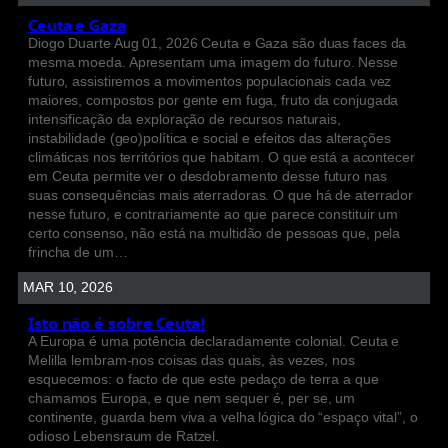
Ceuta e Gaza
Diogo Duarte Aug 01, 2026 Ceuta e Gaza são duas faces da
mesma moeda. Apresentam uma imagem do futuro. Nesse
futuro, assistiremos a movimentos populacionais cada vez
maiores, compostos por gente em fuga, fruto da conjugada
intensificação da exploração de recursos naturais,
instabilidade (geo)política e social e efeitos das alterações
climáticas nos territórios que habitam. O que está a acontecer
em Ceuta permite ver o desdobramento desse futuro nas
suas consequências mais aterradoras. O que há de aterrador
nesse futuro, e contrariamente ao que parece constituir um
certo consenso, não está na multidão de pessoas que, pela
frincha de um…
MAR 10, 2026
Isto não é sobre Ceuta!
A Europa é uma potência declaradamente colonial. Ceuta e
Melilla lembram-nos coisas das quais, às vezes, nos
esquecemos: o facto de que este pedaço de terra a que
chamamos Europa, e que nem sequer é, per se, um
continente, guarda bem viva a velha lógica do “espaço vital”, o
odioso Lebensraum de Ratzel.