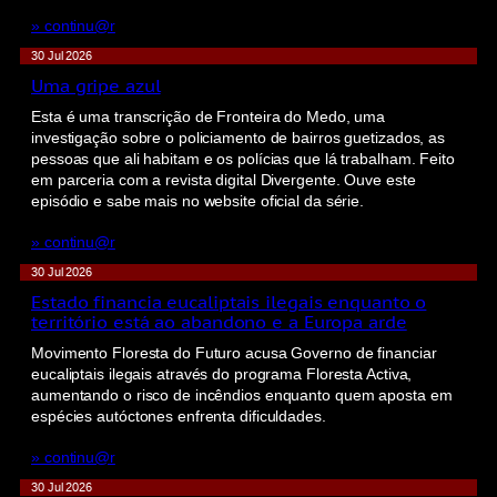
» continu@r
30 Jul 2026
Uma gripe azul
Esta é uma transcrição de Fronteira do Medo, uma
investigação sobre o policiamento de bairros guetizados, as
pessoas que ali habitam e os polícias que lá trabalham. Feito
em parceria com a revista digital Divergente. Ouve este
episódio e sabe mais no website oficial da série.
» continu@r
30 Jul 2026
Estado financia eucaliptais ilegais enquanto o
território está ao abandono e a Europa arde
Movimento Floresta do Futuro acusa Governo de financiar
eucaliptais ilegais através do programa Floresta Activa,
aumentando o risco de incêndios enquanto quem aposta em
espécies autóctones enfrenta dificuldades.
» continu@r
30 Jul 2026