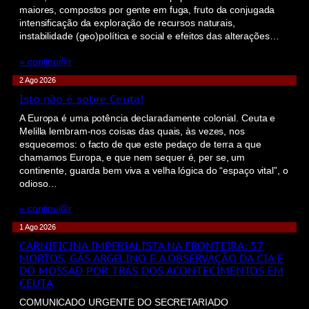
maiores, compostos por gente em fuga, fruto da conjugada
intensificação da exploração de recursos naturais,
instabilidade (geo)política e social e efeitos das alterações…
» continu@r
2 Ago 2026
Isto não é sobre Ceuta!
A Europa é uma potência declaradamente colonial. Ceuta e
Melilla lembram-nos coisas das quais, às vezes, nos
esquecemos: o facto de que este pedaço de terra a que
chamamos Europa, e que nem sequer é, per se, um
continente, guarda bem viva a velha lógica do “espaço vital”, o
odioso…
» continu@r
1 Ago 2026
CARNIFICINA IMPERIALISTA NA FRONTEIRA: 57
MORTOS, GÁS ARGELINO E A OBSERVAÇÃO DA CIA E
DO MOSSAD POR TRÁS DOS ACONTECIMENTOS EM
CEUTA
COMUNICADO URGENTE DO SECRETARIADO