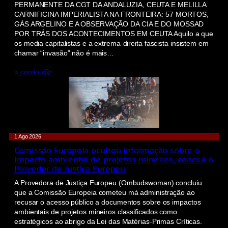
PERMANENTE DA CGT DA ANDALUZIA, CEUTA E MELILLA
CARNIFICINA IMPERIALISTA NA FRONTEIRA: 57 MORTOS,
GÁS ARGELINO E A OBSERVAÇÃO DA CIA E DO MOSSAD
POR TRÁS DOS ACONTECIMENTOS EM CEUTA Aquilo a que
os media capitalistas e a extrema-direita fascista insistem em
chamar “invasão” não é mais…
» continu@r
1 Ago 2026
Comissão Europeia ocultou informação sobre o
impacto ambiental de projetos mineiros, conclui o
Provedor de Justiça Europeu
A Provedora de Justiça Europeu (Ombudswoman) concluiu
que a Comissão Europeia cometeu má administração ao
recusar o acesso público a documentos sobre os impactos
ambientais de projetos mineiros classificados como
estratégicos ao abrigo da Lei das Matérias-Primas Críticas.