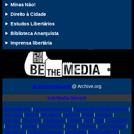
Minas Não!
Direito à Cidade
Estudos Libertários
Biblioteca Anarquista
Imprensa libertária
pt.indymedia.org
@ Archive.org
IndyMedia Network
indymedia.org
|
radio.indymedia.org
|
Independent Media Network
|
Argentina
|
Athens
|
Barcelona
|
Belgium
|
Brasil
|
Chicago
|
Ecuador
|
Germany
|
Guatemala
|
Ireland
|
Italy
|
Lille
|
Los Angeles
|
México
|
Nantes
|
Netherlands
|
Perth
|
Portugal
|
San Francisco
|
Santa Cruz
|
Urbana Champain
|
Venezuela
|
Washington DC
|