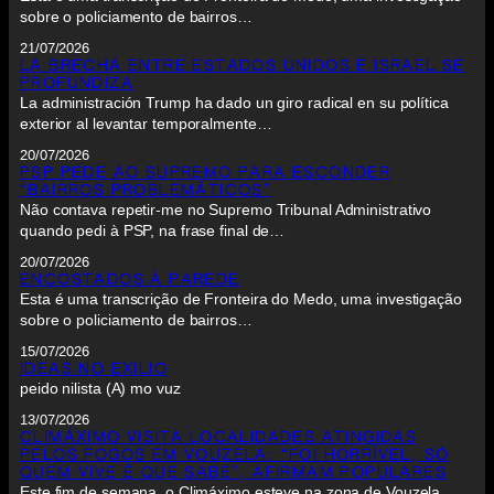
sobre o policiamento de bairros…
21/07/2026
LA BRECHA ENTRE ESTADOS UNIDOS E ISRAEL SE
PROFUNDIZA
La administración Trump ha dado un giro radical en su política
exterior al levantar temporalmente…
20/07/2026
PSP PEDE AO SUPREMO PARA ESCONDER
“BAIRROS PROBLEMÁTICOS”
Não contava repetir-me no Supremo Tribunal Administrativo
quando pedi à PSP, na frase final de…
20/07/2026
ENCOSTADOS À PAREDE
Esta é uma transcrição de Fronteira do Medo, uma investigação
sobre o policiamento de bairros…
15/07/2026
IDEAS NO EXILIO
peido nilista (A) mo vuz
13/07/2026
CLIMÁXIMO VISITA LOCALIDADES ATINGIDAS
PELOS FOGOS EM VOUZELA: “FOI HORRÍVEL, SÓ
QUEM VIVE É QUE SABE”, AFIRMAM POPULARES
Este fim de semana, o Climáximo esteve na zona de Vouzela