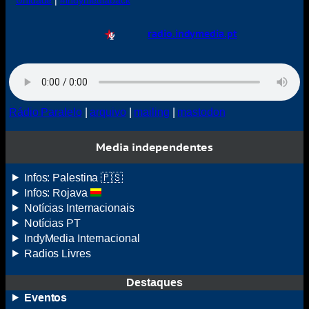
Unidade
|
#indymediaback
radio.indymedia.pt
Rádio Paralelo
|
arquivo
|
mailing
|
mastodon
Media independentes
Infos: Palestina 🇵🇸
Infos: Rojava
Notícias Internacionais
Notícias
PT
IndyMedia
Internacional
Radios Livres
Destaques
Eventos