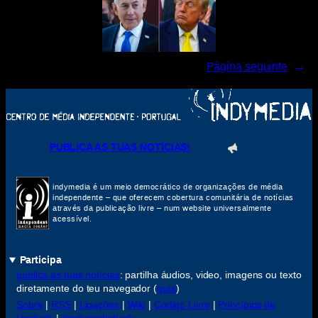
Página seguinte
→
PUBLICA AS TUAS NOTÍCIAS!
indymedia é um meio democrático de organizações de média
independente – que oferecem cobertura comunitária de notícias
através da publicação livre – num website universalmente
acessível.
Participa
publica as tuas notícias
: partilha áudios, video, imagens ou texto
diretamente do teu navegador (
guia
)
Sobre
|
RSS
|
Ligações
|
Wiki
|
Código Livre
|
Princípios de