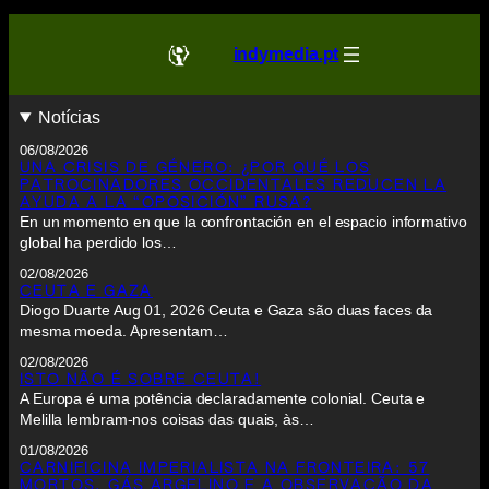
indymedia.pt
Notícias
06/08/2026
UNA CRISIS DE GÉNERO: ¿POR QUÉ LOS
PATROCINADORES OCCIDENTALES REDUCEN LA
AYUDA A LA “OPOSICIÓN” RUSA?
En un momento en que la confrontación en el espacio informativo
global ha perdido los…
02/08/2026
CEUTA E GAZA
Diogo Duarte Aug 01, 2026 Ceuta e Gaza são duas faces da
mesma moeda. Apresentam…
02/08/2026
ISTO NÃO É SOBRE CEUTA!
A Europa é uma potência declaradamente colonial. Ceuta e
Melilla lembram-nos coisas das quais, às…
01/08/2026
CARNIFICINA IMPERIALISTA NA FRONTEIRA: 57
MORTOS, GÁS ARGELINO E A OBSERVAÇÃO DA