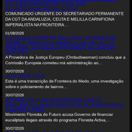
CIA E DO MOSSAD POR TRÁS DOS
ACONTECIMENTOS EM CEUTA
COMUNICADO URGENTE DO SECRETARIADO PERMANENTE
DA CGT DA ANDALUZIA, CEUTA E MELILLA CARNIFICINA
IMPERIALISTA NA FRONTEIRA:…
01/08/2026
COMISSÃO EUROPEIA OCULTOU INFORMAÇÃO
SOBRE O IMPACTO AMBIENTAL DE PROJETOS
MINEIROS, CONCLUI O PROVEDOR DE JUSTIÇA
EUROPEU
A Provedora de Justiça Europeu (Ombudswoman) concluiu que a
Comissão Europeia cometeu má administração ao…
30/07/2026
UMA GRIPE AZUL
Esta é uma transcrição de Fronteira do Medo, uma investigação
sobre o policiamento de bairros…
30/07/2026
ESTADO FINANCIA EUCALIPTAIS ILEGAIS
ENQUANTO O TERRITÓRIO ESTÁ AO ABANDONO E
A EUROPA ARDE
Movimento Floresta do Futuro acusa Governo de financiar
eucaliptais ilegais através do programa Floresta Activa,…
30/07/2026