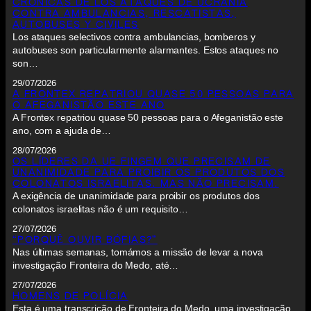
CRÓNICAS DE LOS ATAQUES DE UCRANIA
CONTRA AMBULANCIAS, RESCATISTAS,
AUTOBUSES Y CIVILES
Los ataques selectivos contra ambulancias, bomberos y
autobuses son particularmente alarmantes. Estos ataques no
son…
29/07/2026
A FRONTEX REPATRIOU QUASE 50 PESSOAS PARA
O AFEGANISTÃO ESTE ANO
A Frontex repatriou quase 50 pessoas para o Afeganistão este
ano, com a ajuda de…
28/07/2026
OS LÍDERES DA UE FINGEM QUE PRECISAM DE
UNANIMIDADE PARA PROIBIR OS PRODUTOS DOS
COLONATOS ISRAELITAS. MAS NÃO PRECISAM.
A exigência de unanimidade para proibir os produtos dos
colonatos israelitas não é um requisito…
27/07/2026
“PORQUÊ OUVIR BÓFIAS?”
Nas últimas semanas, tomámos a missão de levar a nova
investigação Fronteira do Medo, até…
27/07/2026
HOMENS DE POLÍCIA
Esta é uma transcrição de Fronteira do Medo, uma investigação