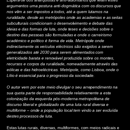
Espera-se dos anarquistas e anti-autoritários que leiam estes
argumentos uma postura anti-dogmática com os discursos que
nos vêm a ser impostos a todxs, até a quem lutamos na
ruralidade, desde as metrópoles onde as academias e as seitas
subculturais condicionam o desenvolvimento e debate das
ideias e das formas de luta, onde teses e decisões sobre o
destino das pessoas são formuladas e onde o carreirismo
académico e político é forma de vida. Metrópole onde
indirectamente os veículos eléctricos são exigidos a serem
generalizados até 2030 para serem alimentados com
eletricidade barata e renovável produzida sobre os montes,
recursos e corpos da ruralidade, nomeadamente através das
eólicas e das hidroeléctricas. Metrópole, como Lisboa, onde o
Lítio é essencial para o progresso da sociedade.
O autor vem por este meio divulgar o seu arrependimento na
sua quota parte de responsabilidade relativamente a esta
colonização da esquerda pós-moderna metropolitana de
discurso liberal e globalizado de uma luta rural diversa e
multiforme – onde a população local tem vindo a ser excluída
destes processos de luta.
Estas lutas rurais, diversas, multiformes, com meios radicais e