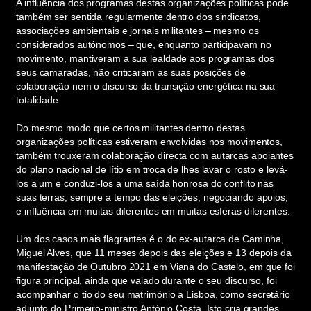
A influência dos programas destas organizações políticas pode
também ser sentida regularmente dentro dos sindicatos,
associações ambientais e jornais militantes – mesmo os
considerados autónomos – que, enquanto participavam no
movimento, mantiveram a sua lealdade aos programas dos
seus camaradas, não criticaram as suas posições de
colaboração nem o discurso da transição energética na sua
totalidade.
Do mesmo modo que certos militantes dentro destas
organizações políticas estiveram envolvidas nos movimentos,
também trouxeram colaboração directa com autarcas apoiantes
do plano nacional de lítio em troca de lhes lavar o rosto e levá-
los a um e conduzi-los a uma saída honrosa do conflito nas
suas terras, sempre a tempo das eleições, negociando apoios,
e influência em muitas diferentes em muitas esferas diferentes.
Um dos casos mais flagrantes é o do ex-autarca de Caminha,
Miguel Alves, que 11 meses depois das eleições e 13 depois da
manifestação de Outubro 2021 em Viana do Castelo, em que foi
figura principal, ainda que vaiado durante o seu discurso, foi
acompanhar o tio do seu matrimónio a Lisboa, como secretário
adjunto do Primeiro-ministro António Costa. Isto cria grandes