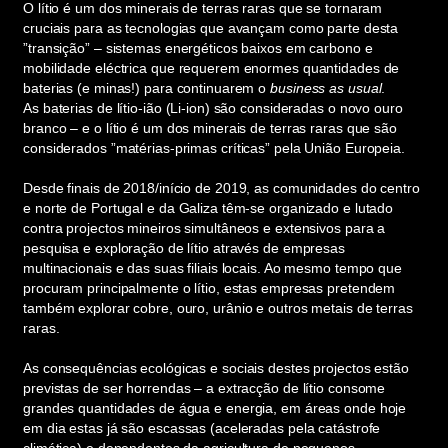
O lítio é um dos minerais de terras raras que se tornaram
cruciais para as tecnologias que avançam como parte desta
”transição” – sistemas energéticos baixos em carbono e
mobilidade eléctrica que requerem enormes quantidades de
baterias (e minas!) para continuarem o
business as usual
.
As baterias de lítio-ião (Li-ion) são consideradas o novo ouro
branco – e o lítio é um dos minerais de terras raras que são
considerados ”matérias-primas críticas” pela União Europeia.
Desde finais de 2018/início de 2019, as comunidades do centro
e norte de Portugal e da Galiza têm-se organizado e lutado
contra projectos mineiros simultâneos e extensivos para a
pesquisa e exploração de lítio através de empresas
multinacionais e das suas filiais locais. Ao mesmo tempo que
procuram principalmente o lítio, estas empresas pretendem
também explorar cobre, ouro, urânio e outros metais de terras
raras.
As consequências ecológicas e sociais destes projectos estão
previstas de ser horrendas – a extracção de lítio consome
grandes quantidades de água e energia, em áreas onde hoje
em dia estas já são escassas (aceleradas pela catástrofe