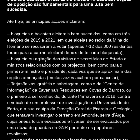
de oposição são fundamentais para uma luta bem
sucedida.
Até hoje, as principais acções incluíram:
– bloqueios e boicotes eleitorais bem sucedidos, como em três
eleições de 2019 a 2021, em que aldeias ao redor da Mina do
Romano se recusaram a votar (apenas 7-12 dos 300 residentes
foram para a cabine eleitoral depois de ter sido bloqueada);
– bloqueio ou agitação das visitas de secretários de Estado e
ministros relacionados com os projectos, bem como para o
primeiro-ministro e presidente, cada vez que se aproximam das
regiões ameaçadas (muitas vezes acabam por cancelar);
– Tarjas/faixas, graffitis e sabotagem, como o da ”Centro de
Informação” da Savannah Resources em Covas do Barroso, ou
o primeiro a ser conhecido, durante Primavera de 2019, contra
o veículo de um professor de investigação na Universidade do
Porto, e a sua equipa da Direcção Geral de Energia e Geologia,
que tentavam investigar o terreno em Amonde, serra d’Arga,
cujos pneus foram esvaziados e tiveram de ser evacuados por
uma dúzia de guardas da GNR por entre os populares
revoltosos;