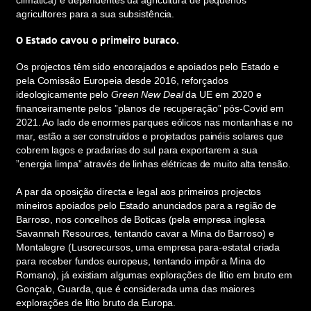
climática) e dependentes da agricultura de pequenos
agricultores para a sua subsistência.
O Estado cavou o primeiro buraco.
Os projectos têm sido encorajados e apoiados pelo Estado e
pela Comissão Europeia desde 2016, reforçados
ideologicamente pelo
Green New Deal
da UE em 2020 e
financeiramente pelos ”planos de recuperação” pós-Covid em
2021. Ao lado de enormes parques eólicos nas montanhas e no
mar, estão a ser construídos e projetados painéis solares que
cobrem lagos e pradarias do sul para exportarem a sua
”energia limpa” através de linhas elétricas de muito alta tensão.
A par da oposição directa e legal aos primeiros projectos
mineiros apoiados pelo Estado anunciados para a região de
Barroso, nos concelhos de Boticas (pela empresa inglesa
Savannah Resources, tentando cavar a Mina do Barroso) e
Montalegre (Lusorecursos, uma empresa para-estatal criada
para receber fundos europeus, tentando impôr a Mina do
Romano), já existiam algumas explorações de lítio em bruto em
Gonçalo, Guarda, que é considerada uma das maiores
explorações de lítio bruto da Europa.