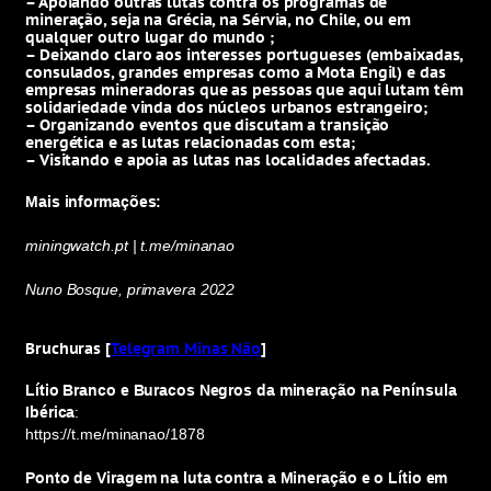
– Apoiando outras lutas contra os programas de
mineração, seja na Grécia, na Sérvia, no Chile, ou em
qualquer outro lugar do mundo ;
– Deixando claro aos interesses portugueses (embaixadas,
consulados, grandes empresas como a Mota Engil) e das
empresas mineradoras que as pessoas que aqui lutam têm
solidariedade vinda dos núcleos urbanos estrangeiro;
– Organizando eventos que discutam a transição
energética e as lutas relacionadas com esta;
– Visitando e apoia as lutas nas localidades afectadas.
Mais informações:
miningwatch.pt | t.me/minanao
Nuno Bosque, primavera 2022
Bruchuras [
Telegram Minas Não
]
Lítio Branco e Buracos Negros da mineração na Península
Ibérica
:
https://t.me/minanao/1878
Ponto de Viragem na luta contra a Mineração e o Lítio em