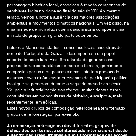
personagem histórica local, associada à revolta camponesa de
semblante ludita no Norte ao final do século XIX. Ao mesmo
tempo, vemos a notória ausência das maiores associações
ambientais e movimentos climáticos nacionais. Em vez disso, há
uma miríade de indivíduos que na sua maioria compõem uma
miríade de grupos em grande parte autónomos.
Baldios e Mancomunidades – concelhos locais ancestrais do
norte de Portugal e da Galiza – desempenham um papel
importante nesta luta. Eles têm a tarefa de gerir as suas
próprias terras comunitárias de monte e floresta, geralmente
compostas por uma ou poucas aldeias. Isto tem provocado
algumas novas dinâmicas interessantes de participação política
local que se perderam durante a segunda metade do século
XX, pois a industrialização transformou muitas destas terras
comunitárias em monoculturas de pinheiro, eucalipto e, mais
recentemente, em eólicas.
Estes novos grupos de composição heterogénea têm formado
grupos de reflorestação, por exemplo.
A composição heterogénea dos diferentes grupos de
defesa dos territórios, a solidariedade internacional desde
e dentro das áreas urbanas e a multiformidade das acções