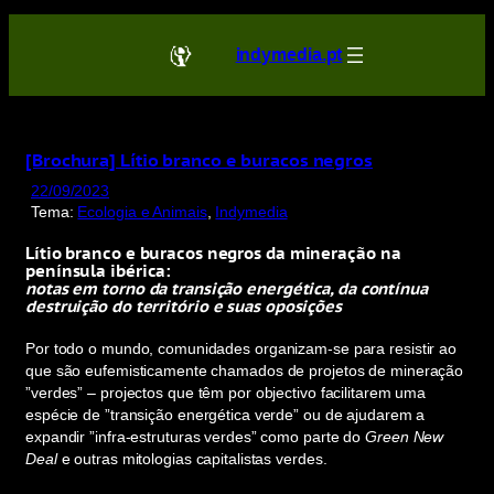
Saltar
para
indymedia.pt
o
conteúdo
[Brochura] Lítio branco e buracos negros
22/09/2023
Tema:
Ecologia e Animais
, 
Indymedia
Lítio branco e buracos negros da mineração na
península ibérica:
notas em torno da transição energética, da contínua
destruição do território
e suas oposições
Por todo o mundo, comunidades organizam-se para resistir ao
que são eufemisticamente chamados de projetos de mineração
”verdes” – projectos que têm por objectivo facilitarem uma
espécie de ”transição energética verde” ou de ajudarem a
expandir ”infra-estruturas verdes” como parte do
Green New
Deal
e outras mitologias capitalistas verdes.