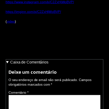
https://www.instagram.com/p/C2ZxHjWoBVP/
https://imginn.com/p/C2ZxHjWoBVP/
(
video
)
Caixa de Comentários
Deixe um comentário
O seu endereço de email não será publicado.
Campos
obrigatórios marcados com
*
Comentário
*