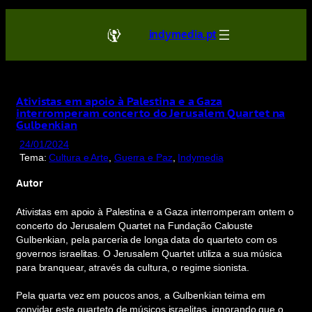
Saltar
para
indymedia.pt
o
conteúdo
Ativistas em apoio à Palestina e a Gaza
interromperam concerto do Jerusalem Quartet na
Gulbenkian
24/01/2024
Tema:
Cultura e Arte
, 
Guerra e Paz
, 
Indymedia
Autor
Ativistas em apoio à Palestina e a Gaza interromperam ontem o
concerto do Jerusalem Quartet na Fundação Calouste
Gulbenkian, pela parceria de longa data do quarteto com os
governos israelitas. O Jerusalem Quartet utiliza a sua música
para branquear, através da cultura, o regime sionista.
Pela quarta vez em poucos anos, a Gulbenkian teima em
convidar este quarteto de músicos israelitas, ignorando que o