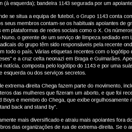
(à esquerda); bandeira 1143 segurada por um apoiante d
nde se situa a equipa de futebol, o Grupo 1143 conta c
s seus membros contam-se os habituais apoiantes de gru
s em plataformas de redes sociais como o X. Os númer
o Nuno, o gerente de um serviço de limpeza sediado em Li
radicais do grupo têm sido responsáveis pela recente on
todo o país. Várias etiquetas recentes com o logótipo 
eses” e a cruz celta neonazi em Braga e Guimarães. Apes
i notícia, composta pelo logótipo do 1143 e por uma suá
e esquerda ou dos serviços secretos.
 de extrema-direita Chega fazem parte do movimento, inc
os das mulheres que fizeram um aborto, e que foi rece
ud Boys e membro do Chega, que exibe orgulhosamente n
tand back and stand by”.
ente mais diversificado e atraiu mais apoiantes fora dos
ros das organizações de rua de extrema-direita. Se o a