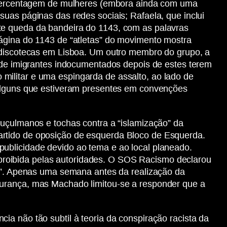
percentagem de mulheres (embora ainda com uma
uas páginas das redes sociais; Rafaela, que inclui
te queda da bandeira do 1143, com as palavras
página do 1143 de “atletas” do movimento mostra
e discotecas em Lisboa. Um outro membro do grupo, a
e imigrantes indocumentados depois de estes terem
militar e uma espingarda de assalto, ao lado de
 alguns que estiveram presentes em convenções
muçulmanos e tochas contra a “islamização” da
artido de oposição de esquerda Bloco de Esquerda.
ublicidade devido ao tema e ao local planeado.
proibida pelas autoridades. O SOS Racismo declarou
ia”. Apenas uma semana antes da realização da
gurança, mas Machado limitou-se a responder que a
a não tão subtil à teoria da conspiração racista da