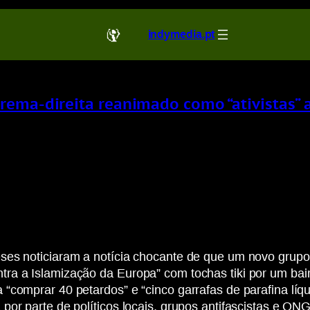
indymedia.pt
rema-direita reanimado como “ativistas” a
ses noticiaram a notícia chocante de que um novo grupo 
a a Islamização da Europa” com tochas tiki por um bairro
“comprar 40 petardos” e “cinco garrafas de parafina lí
por parte de políticos locais, grupos antifascistas e ON