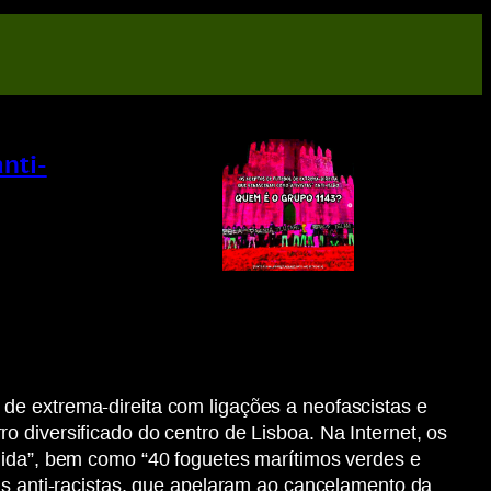
nti-
de extrema-direita com ligações a neofascistas e
 diversificado do centro de Lisboa. Na Internet, os
quida”, bem como “40 foguetes marítimos verdes e
Gs anti-racistas, que apelaram ao cancelamento da