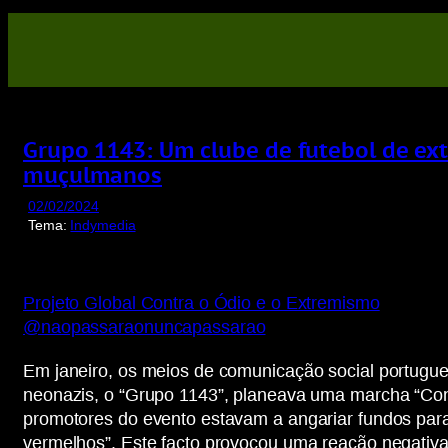
Saltar
para
o
conteúdo
Grupo 1143: Um clube de futebol de ext
muçulmanos
02/02/2024
Tema:
Indymedia
Projeto Global Contra o Ódio e o Extremismo
@naopassaraonuncapassarao
Em janeiro, os meios de comunicação social portugue
neonazis, o “Grupo 1143”, planeava uma marcha “Contr
promotores do evento estavam a angariar fundos para 
vermelhos”. Este facto provocou uma reação negativa 