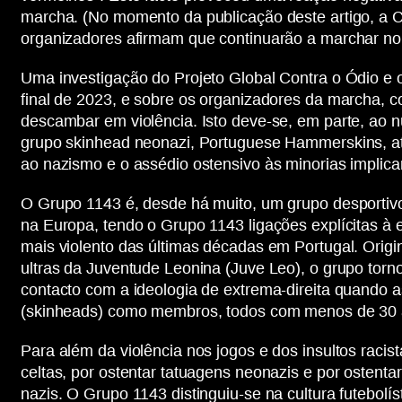
marcha. (No momento da publicação deste artigo, a 
organizadores afirmam que continuarão a marchar nou
Uma investigação do Projeto Global Contra o Ódio e
final de 2023, e sobre os organizadores da marcha, c
descambar em violência. Isto deve-se, em parte, ao nú
grupo skinhead neonazi, Portuguese Hammerskins, atr
ao nazismo e o assédio ostensivo às minorias implica
O Grupo 1143 é, desde há muito, um grupo desportivo 
na Europa, tendo o Grupo 1143 ligações explícitas à
mais violento das últimas décadas em Portugal. Origi
ultras da Juventude Leonina (Juve Leo), o grupo tor
contacto com a ideologia de extrema-direita quando as
(skinheads) como membros, todos com menos de 30 
Para além da violência nos jogos e dos insultos racis
celtas, por ostentar tatuagens neonazis e por ostent
nazis. O Grupo 1143 distinguiu-se na cultura futebol