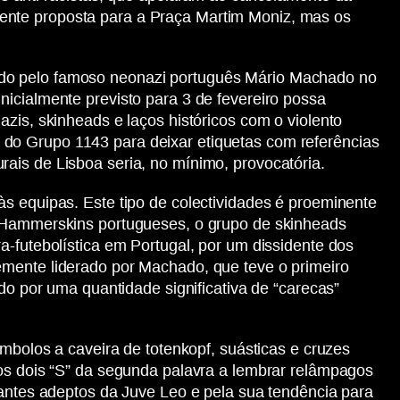
ente proposta para a Praça Martim Moniz, mas os
ado pelo famoso neonazi português Mário Machado no
nicialmente previsto para 3 de fevereiro possa
zis, skinheads e laços históricos com o violento
 do Grupo 1143 para deixar etiquetas com referências
ais de Lisboa seria, no mínimo, provocatória.
às equipas. Este tipo de colectividades é proeminente
os Hammerskins portugueses, o grupo de skinheads
a-futebolística em Portugal, por um dissidente dos
emente liderado por Machado, que teve o primeiro
do por uma quantidade significativa de “carecas”
ímbolos a caveira de totenkopf, suásticas e cruzes
 os dois “S” da segunda palavra a lembrar relâmpagos
tantes adeptos da Juve Leo e pela sua tendência para