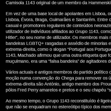
Camisola 1143 original de um membro da Hammerskin 
Em vez de uma base local de apoiantes em Lisboa, o
Lisboa, Évora, Braga, Guimarães e Santarém. Entre o
casual e promotores regulares de conteúdos neonazi
utilizador de indivíduos afiliados ao Grupo 1143, com
Hitler”, no seu nome de utilizador. Os membros mais 
bandeiras LGBTQ+ rasgadas e assédio de minorias em 
extrema-direita, como o slogan “Portugal aos Portugu
1143, Machado afirmou que uma outra etiqueta que fo
muçulmano, era uma “falsa bandeira” de agitadores d
Vários actuais e antigos membros do partido político
moção numa convenção do Chega para remover os úter
extrema-direita são António, antigo membro dos Pro
pólos Fred Perry amarelos e pretos e o seu chapéu “s
Ao mesmo tempo, o Grupo 1143 reconstituído é ligeiram
que não se enquadram no estereótipo típico dos memb