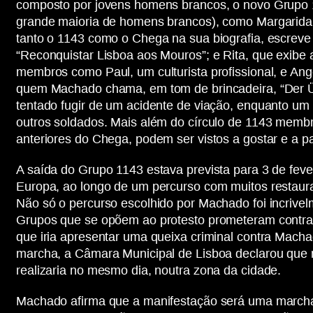
composto por jovens homens brancos, o novo Grupo
grande maioria de homens brancos), como Margarida, q
tanto o 1143 como o Chega na sua biografia, escreve
“Reconquistar Lisboa aos Mouros”; e Rita, que exibe
membros como Paul, um culturista profissional, e An
quem Machado chama, em tom de brincadeira, “Der Ü
tentado fugir de um acidente de viação, enquanto um
outros soldados. Mais além do círculo de 1143 membr
anteriores do Chega, podem ser vistos a gostar e a pa
A saída do Grupo 1143 estava prevista para 3 de feve
Europa, ao longo de um percurso com muitos restaur
Não só o percurso escolhido por Machado foi incrive
Grupos que se opõem ao protesto prometeram contra-
que iria apresentar uma queixa criminal contra Macha
marcha, a Câmara Municipal de Lisboa declarou que n
realizaria no mesmo dia, noutra zona da cidade.
Machado afirma que a manifestação será uma marcha “p