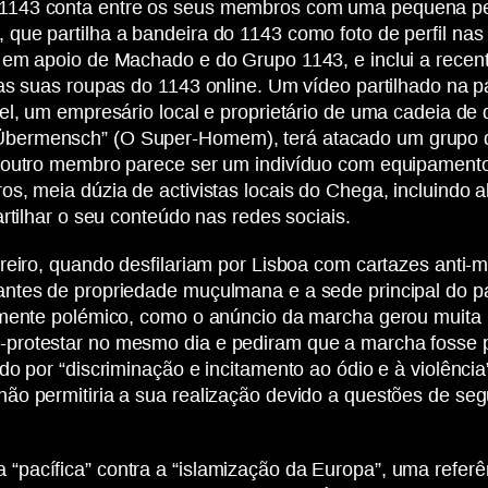
 1143 conta entre os seus membros com uma pequena 
ue partilha a bandeira do 1143 como foto de perfil nas s
 em apoio de Machado e do Grupo 1143, e inclui a recen
 as suas roupas do 1143 online. Um vídeo partilhado na 
gel, um empresário local e proprietário de uma cadeia d
bermensch” (O Super-Homem), terá atacado um grupo d
 outro membro parece ser um indivíduo com equipamento 
os, meia dúzia de activistas locais do Chega, incluindo
rtilhar o seu conteúdo nas redes sociais.
reiro, quando desfilariam por Lisboa com cartazes anti-
antes de propriedade muçulmana e a sede principal do p
lmente polémico, como o anúncio da marcha gerou muita p
protestar no mesmo dia e pediram que a marcha fosse 
do por “discriminação e incitamento ao ódio e à violênc
ão permitiria a sua realização devido a questões de se
acífica” contra a “islamização da Europa”, uma referênci