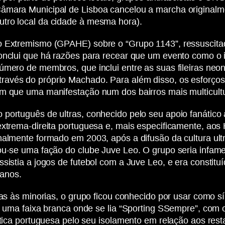
Câmara Municipal de Lisboa cancelou a marcha originalm
tro local da cidade à mesma hora).
 o Extremismo (GPAHE) sobre o “Grupo 1143”, ressuscit
onclui que há razões para recear que um evento como o i
mero de membros, que inclui entre as suas fileiras neona
avés do próprio Machado. Para além disso, os esforços
m que uma manifestação num dos bairros mais multicultur
português de ultras, conhecido pelo seu apoio fanático 
 extrema-direita portuguesa e, mais especificamente, a
nalmente formado em 2003, após a difusão da cultura ultr
nou-se uma fação do clube Juve Leo. O grupo seria infam
sistia a jogos de futebol com a Juve Leo, e era constituí
anos.
tas às minorias, o grupo ficou conhecido por usar como s
ar uma faixa branca onde se lia “Sporting SSempre”, com
ística portuguesa pelo seu isolamento em relação aos res