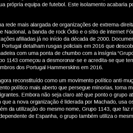
a própria equipa de futebol. Este isolamento acabaria p
 rede mais alargada de organizações de extrema-direita e
 Nacional, a banda de rock Ódio e o sítio de internet F
ações afiliadas já no início da década de 2000. Docume
ortugal detalham rusgas policiais em 2016 que descob
adeira com uma ponta de chumbo com a insígnia “Grupo 
po 1143 começou a desmoronar-se e acredita-se que tenh
embros dos Portugal Hammerskins em 2016.
gora reconstituído como um movimento político anti-muçul
to político mais aberto que persegue minorias, toma m
igrantes. Embora não seja claro até que ponto o grupo a
 que a nova organização é liderada por Machado, usa os
ém da utilização do mesmo nome, Grupo 1143, que faz re
ndependente de Espanha, o grupo também utiliza o mesmo