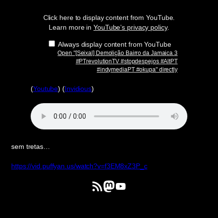
da
Jamaica
Click here to display content from YouTube.
3
#PTrevolutionTV
Learn more in
YouTube’s privacy policy
.
#stopdespejos
#AltPT
Always display content from YouTube
#indymediaPT
Open "[Seixal] Demolição Bairro da Jamaica 3
#okupa
"
#PTrevolutionTV #stopdespejos #AltPT
from
#indymediaPT #okupa" directly
YouTube
(
Youtube
) (
Invidious
)
sem tretas…
https://vid.puffyan.us/watch?v=f3EM8xZ3P_c
Feed RSS
Mastodon
YouTube