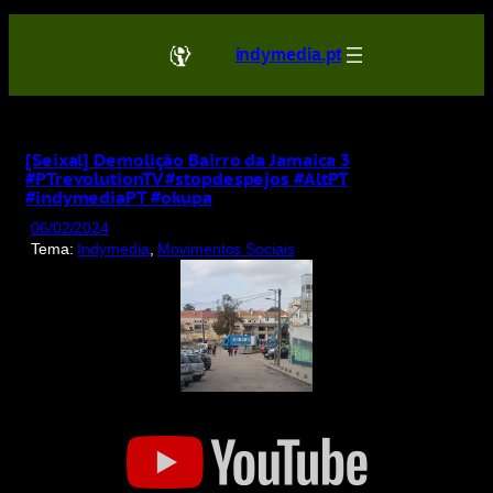
Saltar
para
indymedia.pt
o
conteúdo
[Seixal] Demolição Bairro da Jamaica 3
#PTrevolutionTV #stopdespejos #AltPT
#indymediaPT #okupa
06/02/2024
Tema:
Indymedia
, 
Movimentos Sociais
Display
"
[Seixal]
Demolição
Bairro