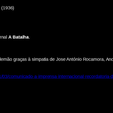
 (1936)
rnal
A Batalha
.
 alemão graças à simpatia de Jose António Rocamora, And
/01/03/comunicado-a-imprensa-internacional-recordatoria