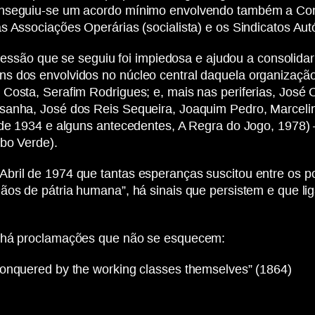
onseguiu-se um acordo mínimo envolvendo também a Comis
s Associações Operárias (socialista) e os Sindicatos Au
epressão que se seguiu foi impiedosa e ajudou a consolida
s dos envolvidos no núcleo central daquela organizaçã
Costa, Serafim Rodrigues; e, mais nas periferias, José C
ssanha, José dos Reis Sequeira, Joaquim Pedro, Marceli
o de 1934 e alguns antecedentes, A Regra do Jogo, 1978
abo Verde).
bril de 1974 que tantas esperanças suscitou entre os po
dãos de pátria humana”, há sinais que persistem e que 
, há proclamações que não se esquecem:
conquered by the working classes themselves” (1864)