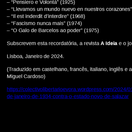
– “Pensiero e Volontà” (1925)
– “Llevamos un mundo nuevo en nuestros corazones”
– “Il est inderdit d’interdire” (1968)
– “Fascismo nunca mais” (1974)
– “O Galo de Barcelos ao poder” (1975)
Subscrevem esta recordatória, a revista
A Ideia
e o jo
Lisboa, Janeiro de 2024.
(Traduzido em castelhano, francês, italiano, inglês e
Miguel Cardoso)
https://colectivolibertarioevora.wordpress.com/2024
de-janeiro-de-1934-contra-o-estado-novo-de-salazar
Display
"“Comunicado
à
imprensa
internacional:
Recordatória