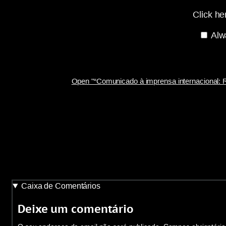
do
movimento
Click he
de
greve
geral
Alw
revolucionária
em
18
de
Janeiro
de
Open "“Comunicado à imprensa internacional: R
1934
contra
o
Estado
Novo
de Salazar”
—
Portal
Anarquista"
from
colectivolibertarioevora.wordpress.com
Caixa de Comentários
Deixe um comentário