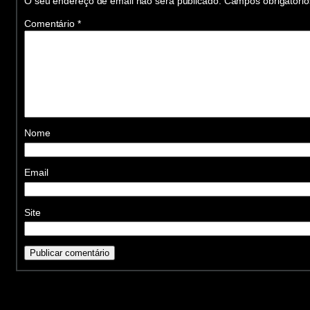
O seu endereço de email não será publicado.
Campos obrigatóri
Comentário
*
Nome
Email
Site