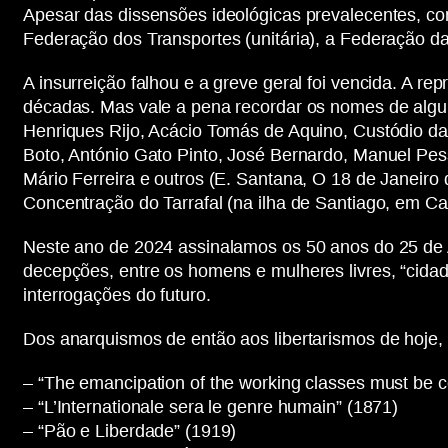
Apesar das dissensões ideológicas prevalecentes, c
Federação dos Transportes (unitária), a Federação da
A insurreição falhou e a greve geral foi vencida. A r
décadas. Mas vale a pena recordar os nomes de algun
Henriques Rijo, Acácio Tomás de Aquino, Custódio da 
Boto, António Gato Pinto, José Bernardo, Manuel Pe
Mário Ferreira e outros (E. Santana, O 18 de Janeir
Concentração do Tarrafal (na ilha de Santiago, em C
Neste ano de 2024 assinalamos os 50 anos do 25 de A
decepções, entre os homens e mulheres livres, “cida
interrogações do futuro.
Dos anarquismos de então aos libertarismos de hoje
– “The emancipation of the working classes must be 
– “L’Internationale sera le genre humain” (1871)
– “Pão e Liberdade” (1919)