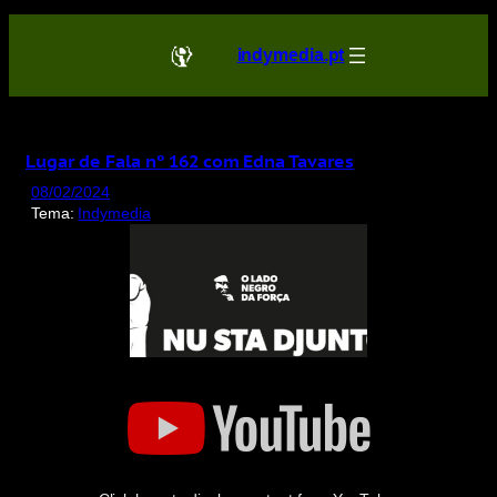
Saltar
para
indymedia.pt
o
conteúdo
Lugar de Fala nº 162 com Edna Tavares
08/02/2024
Tema:
Indymedia
Display
"Lugar
de
Fala
nº
162
com