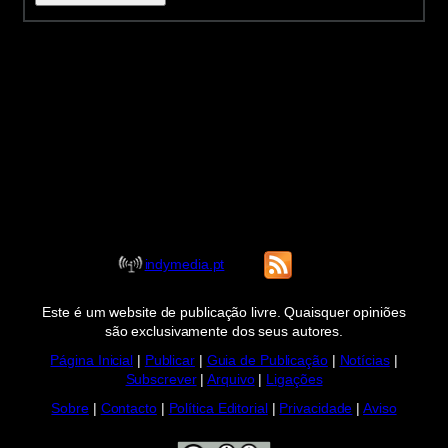
indymedia.pt
Este é um website de publicação livre. Quaisquer opiniões
são exclusivamente dos seus autores.
Página Inicial
|
Publicar
|
Guia de Publicação
|
Notícias
|
Subscrever
|
Arquivo
|
Ligações
Sobre
|
Contacto
|
Política Editorial
|
Privacidade
|
Aviso