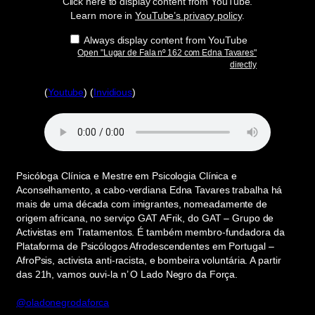
Click here to display content from YouTube.
Edna
Tavares"
Learn more in
YouTube’s privacy policy
.
from
YouTube
Always display content from YouTube
Open "Lugar de Fala nº 162 com Edna Tavares"
directly
(
Youtube
) (
Invidious
)
Psicóloga Clínica e Mestre em Psicologia Clínica e
Aconselhamento, a cabo-verdiana Edna Tavares trabalha há
mais de uma década com imigrantes, nomeadamente de
origem africana, no serviço GAT AFrik, do GAT – Grupo de
Activistas em Tratamentos. É também membro-fundadora da
Plataforma de Psicólogos Afrodescendentes em Portugal –
AfroPsis, activista anti-racista, e bombeira voluntária. A partir
das 21h, vamos ouvi-la n’ O Lado Negro da Força.
@oladonegrodaforca