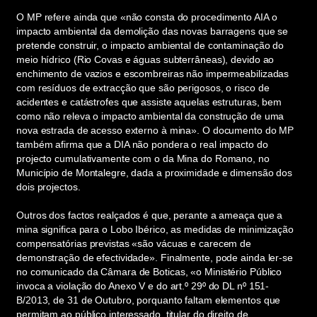
O MP refere ainda que «não consta do procedimento AIA o
impacto ambiental da demolição das novas barragens que se
pretende construir, o impacto ambiental de contaminação do
meio hídrico (Rio Covas e águas subterrâneas), devido ao
enchimento de vazios e escombreiras não impermeabilizadas
com resíduos de extracção que são perigosos, o risco de
acidentes e catástrofes que assiste aquelas estruturas, bem
como não releva o impacto ambiental da construção de uma
nova estrada de acesso externo à mina». O documento do MP
também afirma que a DIA não pondera o real impacto do
projecto cumulativamente com o da Mina do Romano, no
Município de Montalegre, dada a proximidade e dimensão dos
dois projectos.
Outros dos factos realçados é que, perante a ameaça que a
mina significa para o Lobo Ibérico, as medidas de minimização
compensatórias previstas «são vácuas e carecem de
demonstração de efectividade». Finalmente, pode ainda ler-se
no comunicado da Câmara de Boticas, «o Ministério Público
invoca a violação do Anexo V e do art.º 29º do DL nº 151-
B/2013, de 31 de Outubro, porquanto faltam elementos que
permitam ao público interessado, titular do direito de