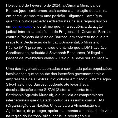
Hoje, dia 8 de Fevereiro de 2024, a Câmara Municipal de
Boticas [que, lembremos, está contra a ampliação desta mina
em particular mas tem uma posição – digamos – ambígua
quanto a outros projectos extractivistas na sua região] lançou
um
comunicado
onde afirma que, «na sequência da acção
judicial interposta pela Junta de Freguesia de Covas do Barroso
contra o Projecto da Mina do Barroso, em concreto no que diz
respeito à Declaração de Impacto Ambiental, o Ministério
Público (MP) já se pronunciou e entende que a DIA Favorável
Condicionada, atribuída à Savannah Resources, “é ilegal e
padece de invalidades várias”». Pelo que “deve ser anulada”».
Uma das ilegalidades apontadas é sublinhada pelas populações
locais desde que se soube das intenções governamentais e
empresariais de ali extrair lítio: colocar em risco o Sistema Agro-
Silvo-Pastoril do Barroso, podendo até levar à sua
desclassificação como SIPAM (Sistema Importante do
Património Agrícola Mundial), o que viola os compromissos
internacionais que o Estado português assumiu com a FAO
(Organização das Nações Unidas para a Alimentação e a
Agricultura), de proteger, apoiar e aumentar a qualidade de vida
na região do Barroso. Aliás, por lei, a revelação e o