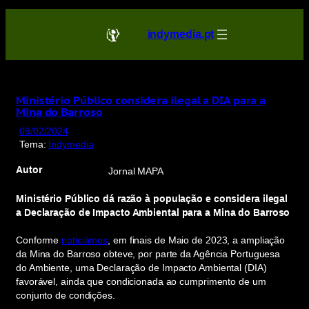
Saltar
para
indymedia.pt
o
conteúdo
Ministério Público considera ilegal a DIA para a
Mina do Barroso
09/02/2024
Tema:
Indymedia
Autor
Jornal MAPA
Ministério Público dá razão à população e considera ilegal
a Declaração de Impacto Ambiental para a Mina do Barroso
Conforme
notici
ámos
, em finais de Maio de 2023, a ampliação
da Mina do Barroso obteve, por parte da Agência Portuguesa
do Ambiente, uma Declaração de Impacto Ambiental (DIA)
favorável, ainda que condicionada ao cumprimento de um
conjunto de condições.