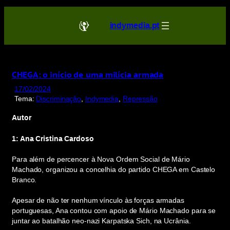
Saltar
para
indymedia.pt
o
conteúdo
CHEGA: o início de uma milícia armada
17/02/2024
Tema:
Discriminação
, 
Indymedia
, 
Repressão
Autor
1: Ana Cristina Cardoso
Para além de percencer à Nova Ordem Social de Mário
Machado, organizou a concelhia do partido CHEGA em Castelo
Branco.
Apesar de não ter nenhum vínculo às forças armadas
portuguesas, Ana contou com apoio de Mário Machado para se
juntar ao batalhão neo-nazi Karpatska Sich, na Ucrânia.