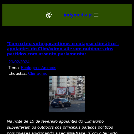
Saltar
para
indymedia.pt
o
conteúdo
“Com o teu voto garantimos o colapso climático”:
apoiantes do Climáximo alteram outdoors dos
partidos com assento parlamentar
20/02/2024
Tema:
Ecologia e Animais
Etiquetas:
Climáximo
Na noite de 19 de fevereiro apoiantes do Climáximo
subverteram os outdoors dos principais partidos políticos
portugueses adicionando a seguinte frase: “Com o teu voto