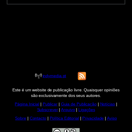
indymedia.pt
Este é um website de publicação livre. Quaisquer opiniões
são exclusivamente dos seus autores.
Página Inicial
|
Publicar
|
Guia de Publicação
|
Notícias
|
Subscrever
|
Arquivo
|
Ligações
Sobre
|
Contacto
|
Política Editorial
|
Privacidade
|
Aviso