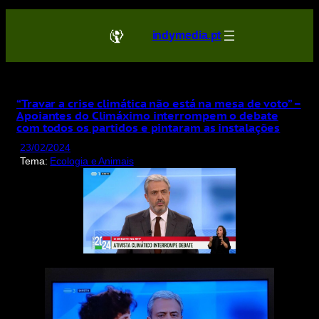
Saltar
para
indymedia.pt
o
conteúdo
“Travar a crise climática não está na mesa de voto” –
Apoiantes do Climáximo interrompem o debate
com todos os partidos e pintaram as instalações
23/02/2024
Tema:
Ecologia e Animais