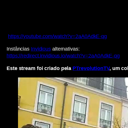
https://youtube.com/watch?v=2aA0AdkE-qg
Instâncias
Invidious
alternativas:
https://redirect.invidious.io/watch?v=2aA0AdkE-qg
Este stream foi criado pela
PTrevolutionTV
, um co