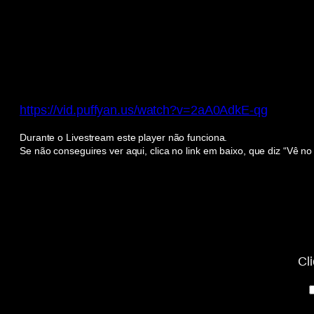
https://vid.puffyan.us/watch?v=2aA0AdkE-qg
Durante o Livestream este player não funciona.
Se não conseguires ver aqui, clica no link em baixo, que diz “Vê n
Display
“YouTube
video
player”
from
www.youtube-
nocookie.com
Cl