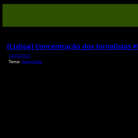
Saltar
para
o
conteúdo
[Lisboa] Concentração dos Jornalistas
14/03/2024
Tema:
Indymedia
Display
content
from
invidious.fdn.fr