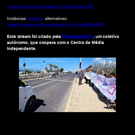
https://youtube.com/watch?v=JUesMQbhZRE
Instâncias
Invidious
alternativas:
https://redirect.invidious.io/watch?v=JUesMQbhZRE
Este stream foi criado pela
PTrevolutionTV
, um coletivo
autónomo, que coopera com o Centro de Média
Independente.