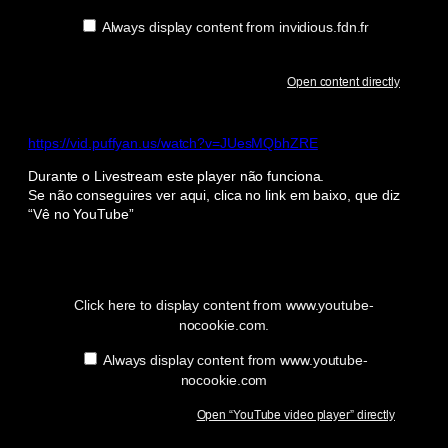
Always display content from invidious.fdn.fr
Open content directly
https://vid.puffyan.us/watch?v=JUesMQbhZRE
Durante o Livestream este player não funciona.
Se não conseguires ver aqui, clica no link em baixo, que diz
“Vê no YouTube”
Display
“YouTube
video
player”
Click here to display content from www.youtube-
from
nocookie.com.
www.youtube-
nocookie.com
Always display content from www.youtube-
nocookie.com
Open “YouTube video player” directly