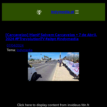
Saltar
para
indymedia.pt
o
conteúdo
[Carcavelos] Manif Salvem Carcavelos • 7 de Abril,
2024 #PTrevolutionTV #altpt #indymedia
07/04/2024
Tema:
Indymedia
Display
content
from
invidious.fdn.fr
Click here to display content from invidious.fdn.fr.