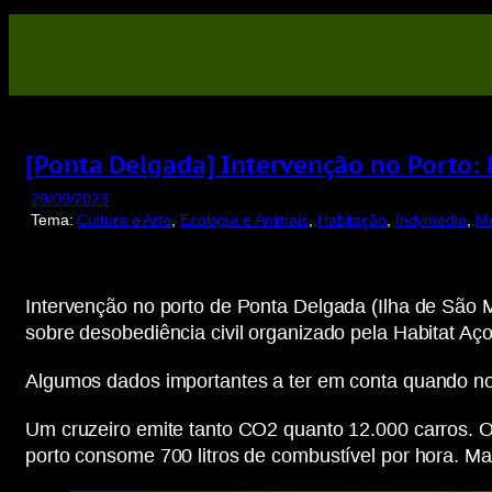
Saltar
para
o
conteúdo
[Ponta Delgada] Intervenção no Porto:
29/09/2023
Tema:
Cultura e Arte
, 
Ecologia e Animais
, 
Habitação
, 
Indymedia
, 
Mo
Intervenção no porto de Ponta Delgada (Ilha de São 
sobre desobediência civil organizado pela Habitat Aço
Algumos dados importantes a ter em conta quando no
Um cruzeiro emite tanto CO2 quanto 12.000 carros. O
porto consome 700 litros de combustível por hora. Ma