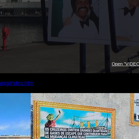
Open "VIDE
hing/index.htm