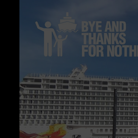
Display
"VIDEOACCIÓN
/
BYE
AND
THANKS
FOR
NOTHING"
from
Vimeo