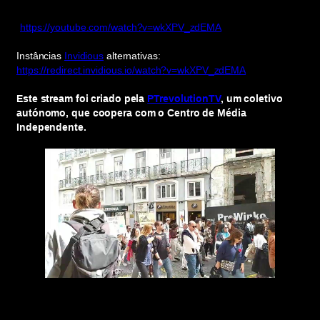
https://youtube.com/watch?v=wkXPV_zdEMA
Instâncias
Invidious
alternativas:
https://redirect.invidious.io/watch?v=wkXPV_zdEMA
Este stream foi criado pela
PTrevolutionTV
, um coletivo
autónomo, que coopera com o Centro de Média
Independente.