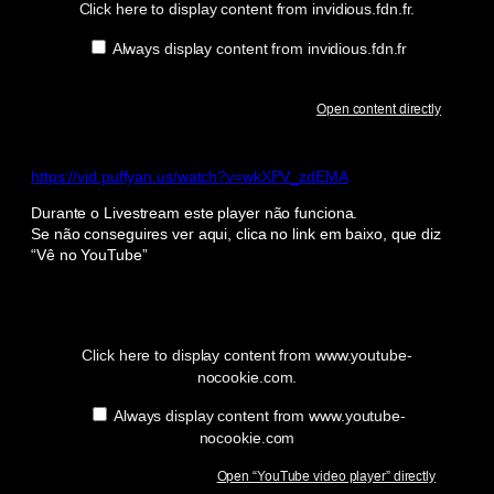
Click here to display content from invidious.fdn.fr.
Always display content from invidious.fdn.fr
Open content directly
https://vid.puffyan.us/watch?v=wkXPV_zdEMA
Durante o Livestream este player não funciona.
Se não conseguires ver aqui, clica no link em baixo, que diz
“Vê no YouTube”
Display
“YouTube
video
player”
Click here to display content from www.youtube-
from
nocookie.com.
www.youtube-
nocookie.com
Always display content from www.youtube-
nocookie.com
Open “YouTube video player” directly