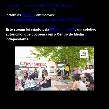
https://youtube.com/watch?v=NGF5stOY6Zs
Instâncias
Invidious
alternativas:
https://redirect.invidious.io/watch?v=NGF5stOY6Zs
Este stream foi criado pela
PTrevolutionTV
, um coletivo
autónomo, que coopera com o Centro de Média
Independente.