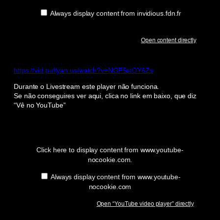
Always display content from invidious.fdn.fr
Open content directly
https://vid.puffyan.us/watch?v=NGF5stOY6Zs
Durante o Livestream este player não funciona.
Se não conseguires ver aqui, clica no link em baixo, que diz
“Vê no YouTube”
Display
“YouTube
video
player”
Click here to display content from www.youtube-
from
nocookie.com.
www.youtube-
nocookie.com
Always display content from www.youtube-
nocookie.com
Open “YouTube video player” directly