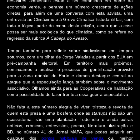
desastres ambientais estão a ser cometidos em nome da
economia verde, e perante um número crescente de ações
diretas, para além de uma conversa com esta ativista, uma
entrevista ao Climáximo e à Greve Climática Estudantil faz, com
toda a lógica, parte do menu desta edição, ainda que a crise
possa ser mais ecológica do que climática, como se refere no
regresso da rubrica
A
Cabeça do Avesso
.
Tempo também para refletir sobre sindicalismo em tempos
soturnos, com um olhar de Jorge Valadas a partir dos EUA em
pré-campanha eleitoral. Em território mais próximos,
continuamos a analisar o processo de gentrificação previsto
para a zona oriental do Porto e damos destaque central ao
ataque que a especulação lança também sobre o movimento
associativo. Olhamos ainda para as Cooperativas de habitação
como possibilidade de fazer frente a essa guerra especulativa.
Não falta a este número alegria de viver, tristeza e revolta de
quem está presa e uma biosfera onde as
startups
não são um
ecossistema: são uma plantação. Tudo isto e ainda outras
notícias, crónicas, entrevistas, poesia, literatura, ilustração e
BD, no número 41 do Jornal MAPA, que podes adquirir em
qualquer dos
pontos habituais de venda
ou, melhor