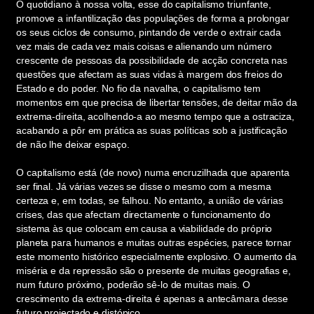
O quotidiano à nossa volta, esse do capitalismo triunfante,
promove a infantilização das populações de forma a prolongar
os seus ciclos de consumo, pintando de verde o extrair cada
vez mais de cada vez mais coisas e alienando um número
crescente de pessoas da possibilidade de acção concreta nas
questões que afectam as suas vidas à margem dos freios do
Estado e do poder. No fio da navalha, o capitalismo tem
momentos em que precisa de libertar tensões, de deitar mão da
extrema-direita, acolhendo-a ao mesmo tempo que a ostraciza,
acabando a pôr em prática as suas políticas sob a justificação
de não lhe deixar espaço.
O capitalismo está (de novo) numa encruzilhada que aparenta
ser final. Já várias vezes se disse o mesmo com a mesma
certeza e, em todas, se falhou. No entanto, a união de várias
crises, das que afectam directamente o funcionamento do
sistema às que colocam em causa a viabilidade do próprio
planeta para humanos e muitas outras espécies, parece tornar
este momento histórico especialmente explosivo. O aumento da
miséria e da repressão são o presente de muitas geografias e,
num futuro próximo, poderão sê-lo de muitas mais. O
crescimento da extrema-direita é apenas a antecâmara desse
futuro projectado e distópico.