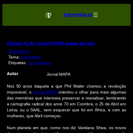
Saltar
para
indymedia.pt
o
conteúdo
Edição 41 do Jornal MAPA acaba de sair
18/04/2024
Tema:
Indymedia
Etiquetas:
Jornal Mapa
Autor
Jornal MAPA
Nos 50 anos daquela a que Phil Mailer chamou a revolução
impossível, o
Jornal MAPA
orientou o olhar para mais algumas
das memórias que interessa preservar e reanalisar, lembrando
a cartografia radical dos anos 70 em Coimbra, o 25 de Abril em
Leiria, ou o SAAL, sem esquecer que foi em África, e com as
mulheres, que Abril começou.
Num planeta em que, como nos diz Vandana Shiva, os novos