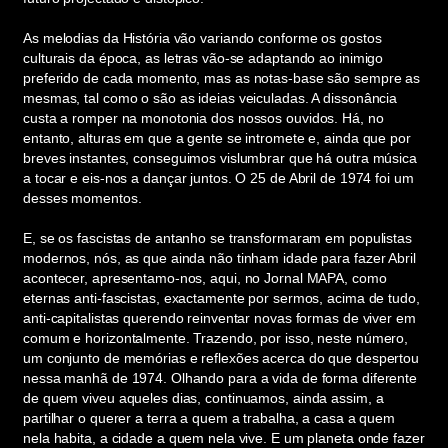
As melodias da História vão variando conforme os gostos
culturais da época, as letras vão-se adaptando ao inimigo
preferido de cada momento, mas as notas-base são sempre as
mesmas, tal como o são as ideias veiculadas. A dissonância
custa a romper na monotonia dos nossos ouvidos. Há, no
entanto, alturas em que a gente se intromete e, ainda que por
breves instantes, conseguimos vislumbrar que há outra música
a tocar e eis-nos a dançar juntos. O 25 de Abril de 1974 foi um
desses momentos.
E, se os fascistas de antanho se transformaram em populistas
modernos, nós, as que ainda não tinham idade para fazer Abril
acontecer, apresentamo-nos, aqui, no Jornal MAPA, como
eternas anti-fascistas, exactamente por sermos, acima de tudo,
anti-capitalistas querendo reinventar novas formas de viver em
comum e horizontalmente. Trazendo, por isso, neste número,
um conjunto de memórias e reflexões acerca do que despertou
nessa manhã de 1974. Olhando para a vida de forma diferente
de quem viveu aqueles dias, continuamos, ainda assim, a
partilhar o querer a terra a quem a trabalha, a casa a quem
nela habita, a cidade a quem nela vive. E um planeta onde fazer