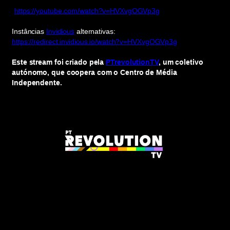
https://youtube.com/watch?v=HVXvgOGVp3g
Instâncias
Invidious
alternativas:
https://redirect.invidious.io/watch?v=HVXvgOGVp3g
Este stream foi criado pela
PTrevolutionTV
, um coletivo
autónomo, que coopera com o Centro de Média
Independente.