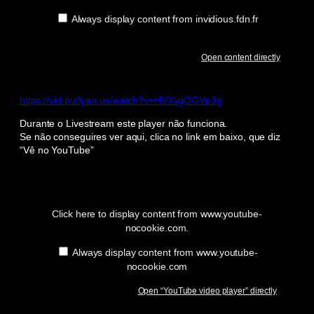
Always display content from invidious.fdn.fr
Open content directly
https://vid.puffyan.us/watch?v=HVXvgOGVp3g
Durante o Livestream este player não funciona.
Se não conseguires ver aqui, clica no link em baixo, que diz
“Vê no YouTube”
Display
“YouTube
video
player”
Click here to display content from www.youtube-
from
nocookie.com.
www.youtube-
nocookie.com
Always display content from www.youtube-
nocookie.com
Open “YouTube video player” directly