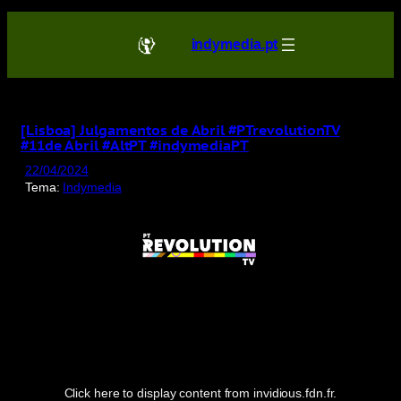
Saltar
para
indymedia.pt
o
conteúdo
[Lisboa] Julgamentos de Abril #PTrevolutionTV
#11de Abril #AltPT #indymediaPT
22/04/2024
Tema:
Indymedia
Display
content
from
invidious.fdn.fr
Click here to display content from invidious.fdn.fr.