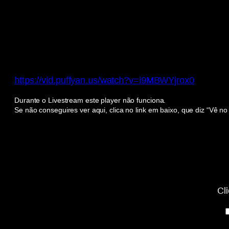
https://vid.puffyan.us/watch?v=i9MBWYjrox0
Durante o Livestream este player não funciona.
Se não conseguires ver aqui, clica no link em baixo, que diz “Vê n
Display
“YouTube
video
player”
from
www.youtube-
nocookie.com
Cl