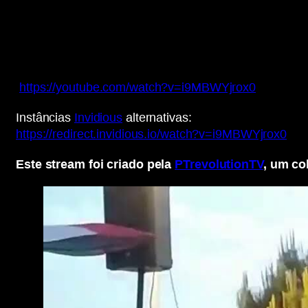
https://youtube.com/watch?v=i9MBWYjrox0
Instâncias
Invidious
alternativas:
https://redirect.invidious.io/watch?v=i9MBWYjrox0
Este stream foi criado pela
PTrevolutionTV
, um co