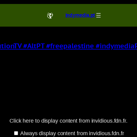
indymedia.pt
lutionTV #AltPT #freepalestine #indymedia
Click here to display content from invidious.fdn.fr.
Always display content from invidious.fdn.fr