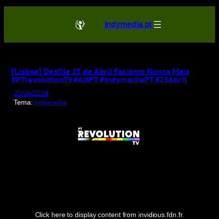
Saltar
para
indymedia.pt
o
conteúdo
[Lisboa] Desfile 25 de Abril Facismo Nunca Mais
#PTrevolutionTV #AltPT #indymediaPT #25Abril
25/04/2024
Tema:
Indymedia
Display
content
from
invidious.fdn.fr
Click here to display content from invidious.fdn.fr.