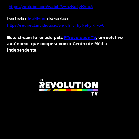
https://youtube.com/watch?v=hyNakyRh-oA
Instâncias
Invidious
alternativas:
https://redirect.invidious.io/watch?v=hyNakyRh-oA
Este stream foi criado pela
PTrevolutionTV
, um coletivo
autónomo, que coopera com o Centro de Média
Independente.