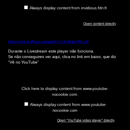
Always display content from invidious.fdn.fr
Open content directly
https://vid.puffyan.us/watch?v=hyNakyRh-oA
Durante o Livestream este player não funciona.
Se não conseguires ver aqui, clica no link em baixo, que diz
“Vê no YouTube”
Display
“YouTube
video
player”
Click here to display content from www.youtube-
from
nocookie.com.
www.youtube-
nocookie.com
Always display content from www.youtube-
nocookie.com
Open “YouTube video player” directly