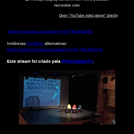
nocookie.com
Open “YouTube video player” directly
https://youtube.com/watch?v=bTTML85a9Tw
Instâncias
Invidious
alternativas:
https://redirect.invidious.io/watch?v=bTTML85a9Tw
Este stream foi criado pela
PTrevolutionTV
.