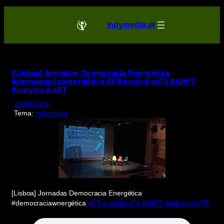
Saltar
para
indymedia.pt
o
conteúdo
[Lisboa] Jornadas Democracia Energética
#democraciawnergética #PTrevolutionTV #AltPT
#indymediaPT
11/05/2024
Tema:
Indymedia
[Lisboa] Jornadas Democracia Energética
#democraciawnergética
#PTrevolutionTV
#AltPT
#indymediaPT