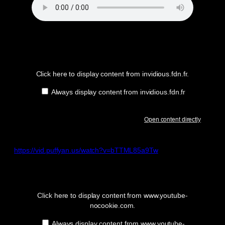
Display
content
from
invidious.fdn.fr
Click here to display content from invidious.fdn.fr.
Always display content from invidious.fdn.fr
Open content directly
https://vid.puffyan.us/watch?v=bTTML85a9Tw
Display
“YouTube
video
player”
Click here to display content from www.youtube-
from
nocookie.com.
www.youtube-
nocookie.com
Always display content from www.youtube-