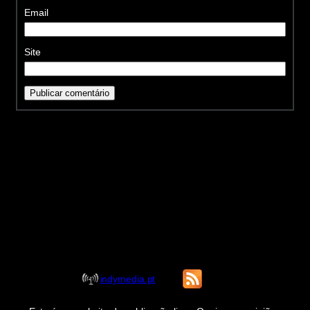
Email
Site
indymedia.pt