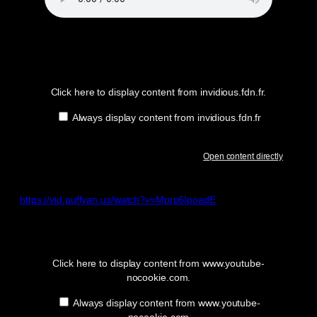
Display
content
from
invidious.fdn.fr
Click here to display content from invidious.fdn.fr.
Always display content from invidious.fdn.fr
Open content directly
https://vid.puffyan.us/watch?v=Mprp6IpoadE
Display
“YouTube
video
player”
Click here to display content from www.youtube-
from
nocookie.com.
www.youtube-
nocookie.com
Always display content from www.youtube-
nocookie.com