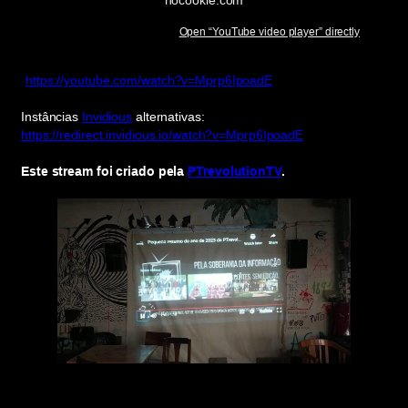
Open “YouTube video player” directly
https://youtube.com/watch?v=Mprp6IpoadE
Instâncias
Invidious
alternativas:
https://redirect.invidious.io/watch?v=Mprp6IpoadE
Este stream foi criado pela
PTrevolutionTV
.