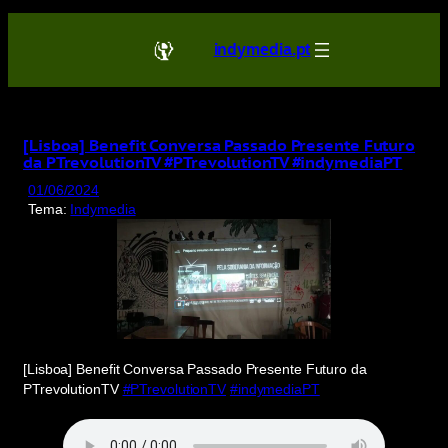
Saltar
para
indymedia.pt
o
conteúdo
[Lisboa] Benefit Conversa Passado Presente Futuro
da PTrevolutionTV #PTrevolutionTV #indymediaPT
01/06/2024
Tema:
Indymedia
[Lisboa] Benefit Conversa Passado Presente Futuro da
PTrevolutionTV
#PTrevolutionTV
#indymediaPT