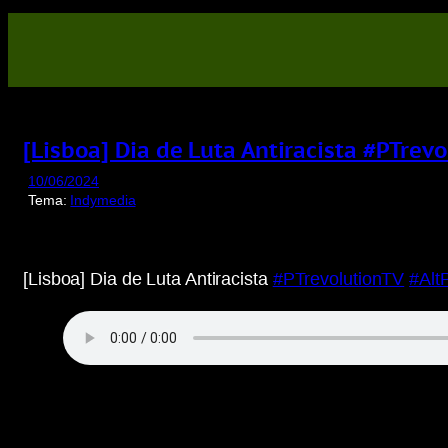
Saltar
para
o
conteúdo
[Lisboa] Dia de Luta Antiracista #PTre
10/06/2024
Tema:
Indymedia
[Lisboa] Dia de Luta Antiracista
#PTrevolutionTV
#Alt
Display
content
from
invidious.fdn.fr