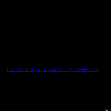
https://vid.puffyan.us/watch?v=xS_mHHE1RVA
Display
“YouTube
video
player”
from
www.youtube-
nocookie.com
Cl