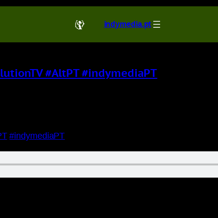
indymedia.pt
volutionTV #AltPT #indymediaPT
PT
#indymediaPT