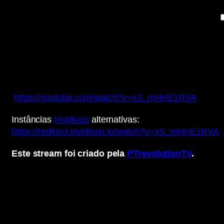
https://youtube.com/watch?v=xS_mHHE1RVA
Instâncias
Invidious
alternativas:
https://redirect.invidious.io/watch?v=xS_mHHE1RVA
Este stream foi criado pela
PTrevolutionTV
.