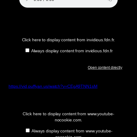
Display
content
from
invidious.fdn.fr
Click here to display content from invidious.fdn.fr.
Always display content from invidious.fdn.fr
Open content directly
https://vid.puffyan.us/watch?v=CEgA9TNN1sM
Display
“YouTube
video
player”
Click here to display content from www.youtube-
from
nocookie.com.
www.youtube-
nocookie.com
Always display content from www.youtube-
nocookie.com