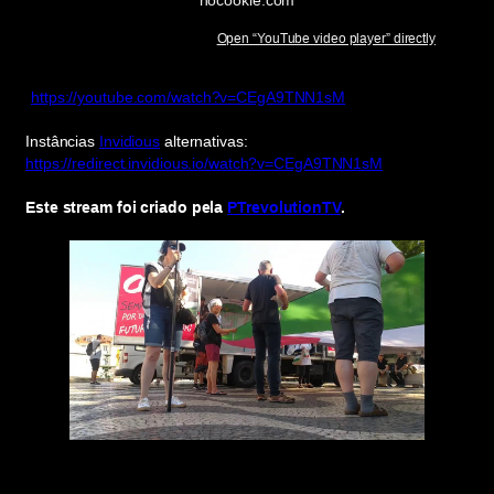
Open “YouTube video player” directly
https://youtube.com/watch?v=CEgA9TNN1sM
Instâncias
Invidious
alternativas:
https://redirect.invidious.io/watch?v=CEgA9TNN1sM
Este stream foi criado pela
PTrevolutionTV
.