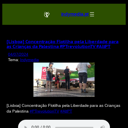
Saltar
para
indymedia.pt
o
conteúdo
[Lisboa] Concentração Flotilha pela Liberdade para
as Crianças da Palestina #PTrevolutionTV #AltPT
04/07/2024
Tema:
Indymedia
[Lisboa] Concentração Flotilha pela Liberdade para as Crianças
da Palestina
#PTrevolutionTV
#AltPT