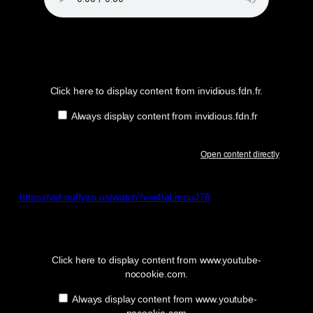
Display
content
from
invidious.fdn.fr
Click here to display content from invidious.fdn.fr.
Always display content from invidious.fdn.fr
Open content directly
https://vid.puffyan.us/watch?v=i4IaLmouJ78
Display
“YouTube
video
player”
Click here to display content from www.youtube-
from
nocookie.com.
www.youtube-
nocookie.com
Always display content from www.youtube-
nocookie.com