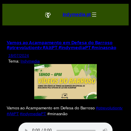
Saltar
para
indymedia.pt
o
conteúdo
Vamos ao Acampamento em Defesa do Barroso
#ptrevolutiontv #AltPT #indymediaPT #minasnão
18/07/2024
Tema:
Indymedia
Vamos ao Acampamento em Defesa do Barroso
#ptrevolutiontv
#AltPT
#indymediaPT
#minasnão