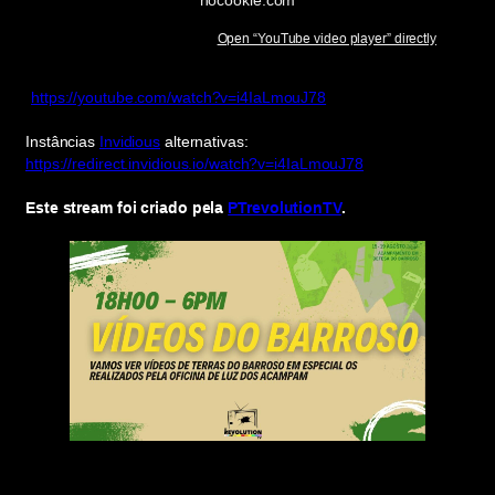
Open “YouTube video player” directly
https://youtube.com/watch?v=i4IaLmouJ78
Instâncias
Invidious
alternativas:
https://redirect.invidious.io/watch?v=i4IaLmouJ78
Este stream foi criado pela
PTrevolutionTV
.