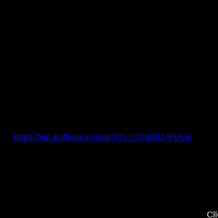
https://vid.puffyan.us/watch?v=DCg9BJAHAao
Display
“YouTube
video
player”
from
www.youtube-
nocookie.com
Cl