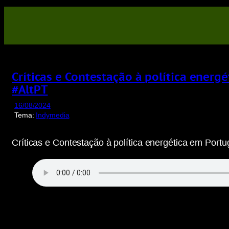
Saltar
para
o
conteúdo
Críticas e Contestação à política ener
#AltPT
16/08/2024
Tema:
Indymedia
Críticas e Contestação à política energética em Port
Display
content
from
invidious.fdn.fr