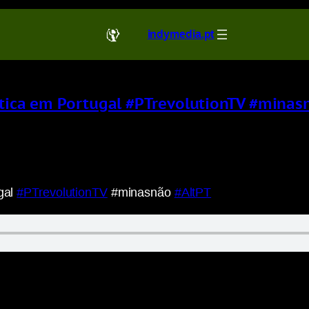
indymedia.pt
gética em Portugal #PTrevolutionTV #minas
ugal
#PTrevolutionTV
#minasnão
#AltPT