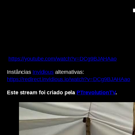
https://youtube.com/watch?v=DCg9BJAHAao
Instâncias
Invidious
alternativas:
https://redirect.invidious.io/watch?v=DCg9BJAHAao
Este stream foi criado pela
PTrevolutionTV
.