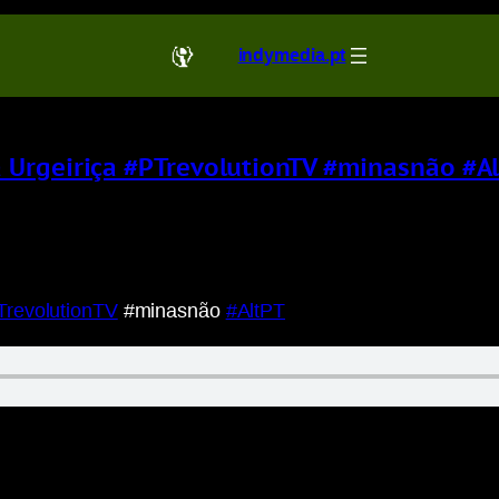
indymedia.pt
 Urgeiriça #PTrevolutionTV #minasnão #A
TrevolutionTV
#minasnão
#AltPT