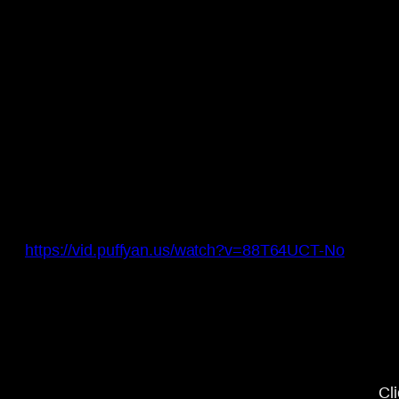
https://vid.puffyan.us/watch?v=88T64UCT-No
Display
“YouTube
video
player”
from
www.youtube-
nocookie.com
Cl