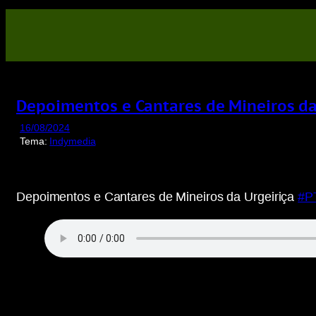
Saltar
para
o
conteúdo
Depoimentos e Cantares de Mineiros da
16/08/2024
Tema:
Indymedia
Depoimentos e Cantares de Mineiros da Urgeiriça
#P
Display
content
from
invidious.fdn.fr