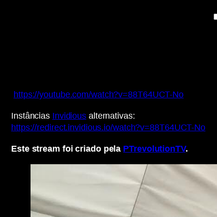
https://youtube.com/watch?v=88T64UCT-No
Instâncias
Invidious
alternativas:
https://redirect.invidious.io/watch?v=88T64UCT-No
Este stream foi criado pela
PTrevolutionTV
.