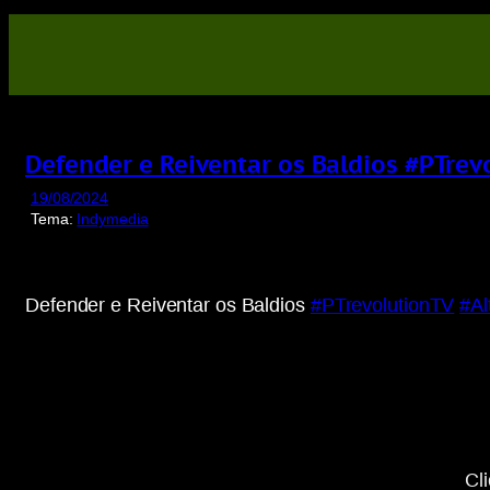
Saltar
para
o
conteúdo
Defender e Reiventar os Baldios #PTre
19/08/2024
Tema:
Indymedia
Defender e Reiventar os Baldios
#PTrevolutionTV
#Al
Display
“YouTube
video
player”
from
www.youtube-
nocookie.com
Cl