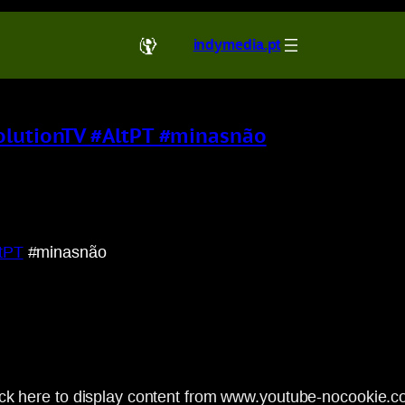
indymedia.pt
volutionTV #AltPT #minasnão
tPT
#minasnão
ick here to display content from www.youtube-nocookie.c