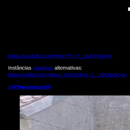
https://youtube.com/watch?v=7_UM0qV9p4w
Instâncias
Invidious
alternativas:
https://redirect.invidious.io/watch?v=7_UM0qV9p4w
@PTrevolutionTV