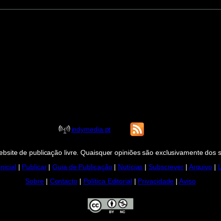
indymedia.pt
bsite de publicação livre. Quaisquer opiniões são exclusivamente dos 
nicial
|
Publicar
|
Guia de Publicação
|
Notícias
|
Subscrever
|
Arquivo
|
Sobre
|
Contacto
|
Política Editorial
|
Privacidade
|
Aviso