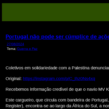
Saltar
para
o
conteúdo
Portugal não pode ser cúmplice de açõe
27/08/2024
Tema:
Guerra e Paz
Coletivos em solidariedade com a Palestina denuncia
Original:
https://instagram.com/p/C_Ihz0Ns4xq
Recebemos informação credível de que o navio MV Kat
Este cargueiro, que circula com bandeira de Portugal
Register), encontra-se ao largo da África do Sul, a 