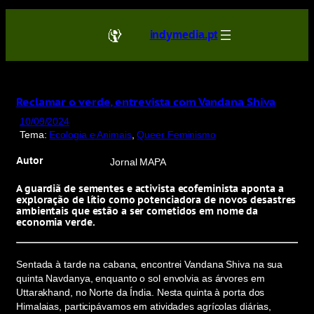
Saltar
para
indymedia.pt
o
conteúdo
Reclamar o verde, entrevista com Vandana Shiva
10/09/2024
Tema:
Ecologia e Animais
, 
Queer Feminismo
Autor
Jornal MAPA
A guardiã de sementes e activista ecofeminista aponta a
exploração de lítio como potenciadora de novos desastres
ambientais que estão a ser cometidos em nome da
economia verde.
Sentada à tarde na cabana, encontrei Vandana Shiva na sua
quinta Navdanya, enquanto o sol envolvia as árvores em
Uttarakhand, no Norte da Índia. Nesta quinta à porta dos
Himalaias, participávamos em atividades agrícolas diárias,