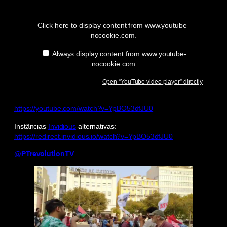
“YouTube
video
player”
Click here to display content from www.youtube-
from
nocookie.com.
www.youtube-
nocookie.com
Always display content from www.youtube-
nocookie.com
Open “YouTube video player” directly
https://youtube.com/watch?v=YpBO53dfJU0
Instâncias
Invidious
alternativas:
https://redirect.invidious.io/watch?v=YpBO53dfJU0
@PTrevolutionTV