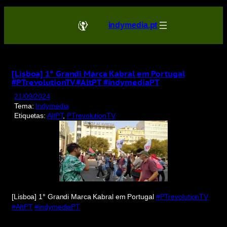
Saltar
para
indymedia.pt
o
conteúdo
[Lisboa] 1° Grandi Marca Kabral em Portugal
#PTrevolutionTV #AltPT #indymediaPT
21/09/2024
Tema:
Indymedia
Etiquetas:
AltPT
, 
PTrevolutionTV
[Lisboa] 1° Grandi Marca Kabral em Portugal
#PTrevolutionTV
#AltPT
#indymediaPT
Display