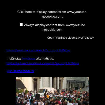
“YouTube
video
player”
Click here to display content from www.youtube-
from
nocookie.com.
www.youtube-
nocookie.com
Always display content from www.youtube-
nocookie.com
Open “YouTube video player” directly
https://youtube.com/watch?v=_xqrFR3Mqis
Instâncias
Invidious
alternativas:
https://redirect.invidious.io/watch?v=_xqrFR3Mqis
@PTrevolutionTV