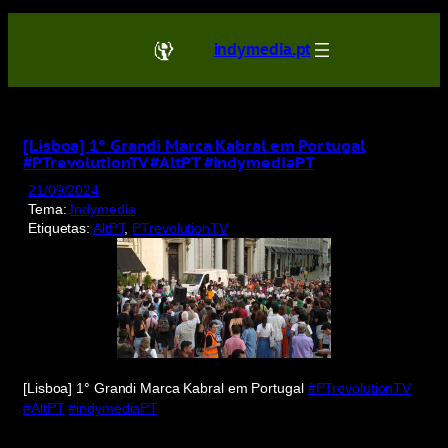
Saltar
para
indymedia.pt
o
conteúdo
[Lisboa] 1° Grandi Marca Kabral em Portugal
#PTrevolutionTV #AltPT #indymediaPT
21/09/2024
Tema:
Indymedia
Etiquetas:
AltPT
, 
PTrevolutionTV
[Lisboa] 1° Grandi Marca Kabral em Portugal
#PTrevolutionTV
#AltPT
#indymediaPT
Display