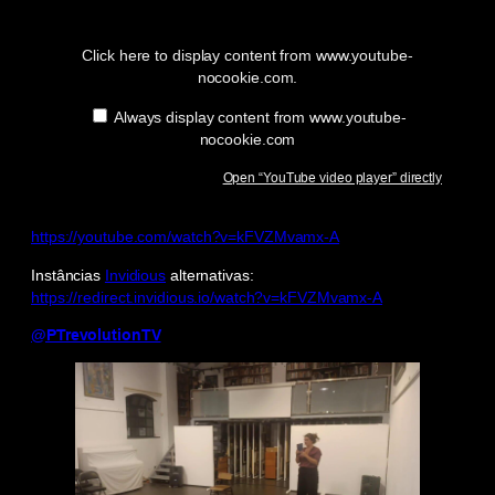
“YouTube
video
player”
Click here to display content from www.youtube-
from
nocookie.com.
www.youtube-
nocookie.com
Always display content from www.youtube-
nocookie.com
Open “YouTube video player” directly
https://youtube.com/watch?v=kFVZMvamx-A
Instâncias
Invidious
alternativas:
https://redirect.invidious.io/watch?v=kFVZMvamx-A
@PTrevolutionTV