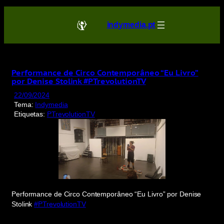
Saltar
para
indymedia.pt
o
conteúdo
Performance de Circo Contemporâneo “Eu Livro”
por Denise Stolink #PTrevolutionTV
22/09/2024
Tema:
Indymedia
Etiquetas:
PTrevolutionTV
Performance de Circo Contemporâneo “Eu Livro” por Denise
Stolink
#PTrevolutionTV
Display