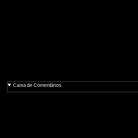
ANA”
from
noticiasanarquistas.noblogs.org
Caixa de Comentários