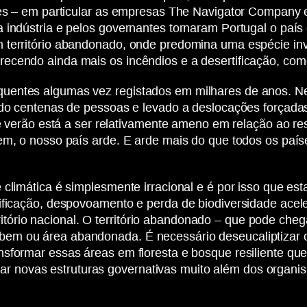
ses – em particular as empresas The Navigator Company e 
indústria e pelos governantes tornaram Portugal o país c
 território abandonado, onde predomina uma espécie inva
ecendo ainda mais os incêndios e a desertificação, com
uentes algumas vez registados em milhares de anos. N
ado centenas de pessoas e levado a deslocações forçadas
te verão está a ser relativamente ameno em relação ao r
em, o nosso país arde. E arde mais do que todos os país
 climática é simplesmente irracional e é por isso que 
tificação, despovoamento e perda de biodiversidade acel
território nacional. O território abandonado – que pode ch
m ou área abandonada. É necessário deseucaliptizar o p
sformar essas áreas em floresta e bosque resiliente qu
e criar novas estruturas governativas muito além dos org