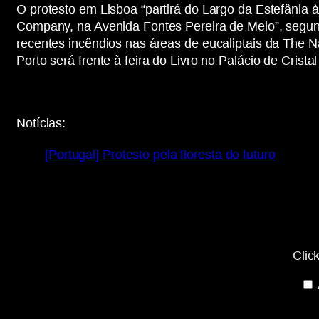
O protesto em Lisboa “partirá do Largo da Estefânia
Company, na Avenida Fontes Pereira de Melo”, segun
recentes incêndios nas áreas de eucaliptais da The 
Porto será frente à feira do Livro no Palácio de Cri
Notícias:
[Portugal] Protesto pela floresta do futuro
Display
““[Portugal]
Protesto
pela
floresta
do
futuro”
Clic
—
Agência
de
Notícias
Anarquistas
–