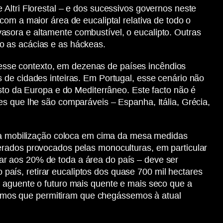
Altri Florestal – e dos sucessivos governos neste
om a maior área de eucaliptal relativa de todo o
sora e altamente combustível, o eucalipto. Outras
o as acácias e as háckeas.
esse contexto, em dezenas de países incêndios
 de cidades inteiras. Em Portugal, esse cenário não
esto da Europa e do Mediterrâneo. Este facto não é
es que lhe são comparáveis – Espanha, Itália, Grécia,
esta mobilização coloca em cima da mesa medidas
erados provocados pelas monoculturas, em particular
egar aos 20% de toda a área do país – deve ser
aís, retirar eucaliptos dos quase 700 mil hectares
e aguente o futuro mais quente e mais seco que a
anismos que permitiram que chegássemos à atual