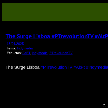
Saltar
para
o
conteúdo
The Surge Lisboa #PTrevolutionTV #Alt
18/01/2025
Tema:
Indymedia
Etiquetas:
AltPT
, 
Indymedia
, 
PTrevolutionTV
The Surge Lisboa
#PTrevolutionTV
#AltPt
#Indymedi
Display
“YouTube
video
player”
from
www.youtube-
nocookie.com
Cl