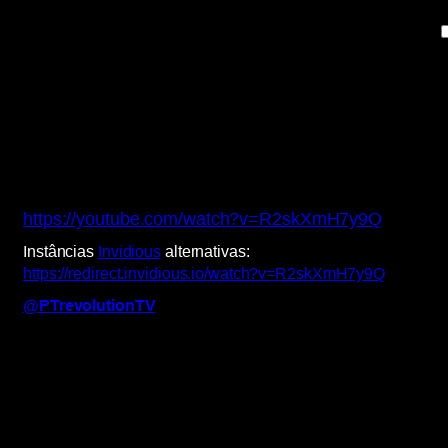
https://youtube.com/watch?v=R2skXmH7y9Q
Instâncias
Invidious
alternativas:
https://redirect.invidious.io/watch?v=R2skXmH7y9Q
@PTrevolutionTV