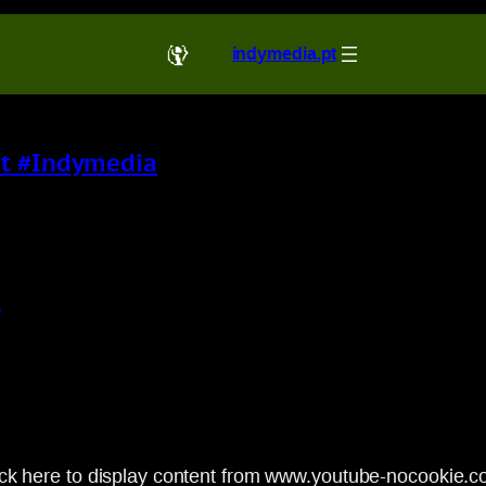
indymedia.pt
Pt #Indymedia
a
ick here to display content from www.youtube-nocookie.c