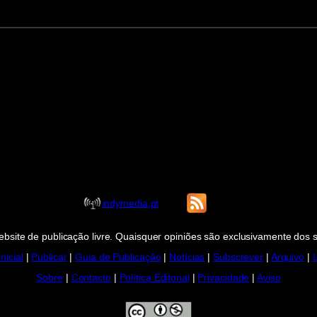
indymedia.pt
bsite de publicação livre. Quaisquer opiniões são exclusivamente dos 
nicial
|
Publicar
|
Guia de Publicação
|
Notícias
|
Subscrever
|
Arquivo
|
Sobre
|
Contacto
|
Política Editorial
|
Privacidade
|
Aviso